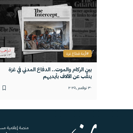
أزمة قطاع غزة
بين الركام والموت.. الدفاع المدني في غزة
ينقّب عن الآلاف بأيديهم
٣٠ نوفمبر ,٢٠٢٥