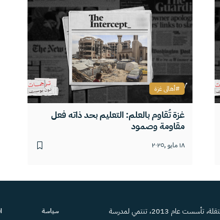
أهالى غزة
غزة تُقاوم بالعلم: التعليم بحد ذاته فعل
مقاومة وصمود
١٨ مايو ,٢٠٢٥
منصة إعلامية مستقلة، تأسست عام 2013، تنتمي لمدرسة
سياسة
ا