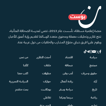
منصة إعلامية مستقلة، تأسست عام 2013، تنتمي لمدرسة الصحافة المتأنية،
تنتج تقارير وتحليلات معمقة ومحتوى متعدد الوسائط لتقديم رؤية أعمق للأخبار،
ويقوم عليها فريق شبابي متنوّع المشارب والخلفيات من دول عربية عدة.
سياسة
اقتصاد
أحدث التقارير
من نحن
مجتمع
صحافة
ملفات
كتّابنا
حقوق وحريات
أدب وفن
مطولات
اكتب معنا
آراء
ريادة أعمال
حوارات
السياسة التحريرية
تاريخ
سياحة وسفر
بودكاست
بحث متقدم
رياضة
سينما ودراما
تفاعلي
تعليم
طعام
الموسوعة