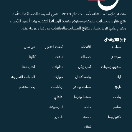
منصة إعلامية مستقلة، تأسست عام 2013، تنتمي لمدرسة الصحافة المتأنية،
تنتج تقارير وتحليلات معمقة ومحتوى متعدد الوسائط لتقديم رؤية أعمق للأخبار،
ويقوم عليها فريق شبابي متنوّع المشارب والخلفيات من دول عربية عدة.
سياسة
اقتصاد
أحدث التقارير
من نحن
مجتمع
صحافة
ملفات
كتّابنا
حقوق وحريات
أدب وفن
مطولات
اكتب معنا
آراء
ريادة أعمال
حوارات
السياسة التحريرية
تاريخ
سياحة وسفر
بودكاست
بحث متقدم
رياضة
سينما ودراما
تفاعلي
تعليم
طعام
الموسوعة
تكنولوجيا
صحة
بالصور
ثقافة