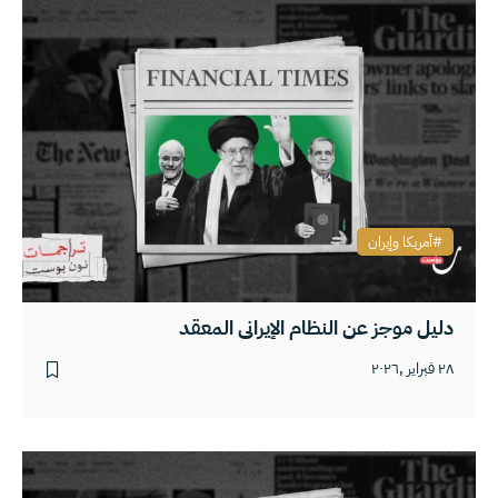
أمريكا وإيران
دليل موجز عن النظام الإيراني المعقد
٢٨ فبراير ,٢٠٢٦