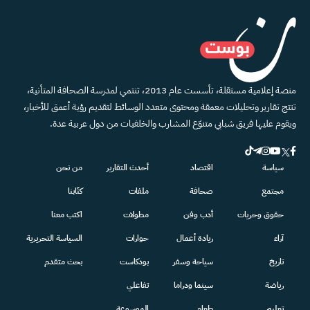
منصة إعلامية مستقلة، تأسست عام 2013، تنتمي لمدرسة الصحافة المتأنية،
تنتج تقارير وتحليلات معمقة ومحتوى متعدد الوسائط لتقديم رؤية أعمق للأخبار،
ويقوم عليها فريق شبابي متنوّع المشارب والخلفيات من دول عربية عدة.
سياسة
اقتصاد
أحدث التقارير
من نحن
مجتمع
صحافة
ملفات
كتّابنا
حقوق وحريات
أدب وفن
مطولات
اكتب معنا
آراء
ريادة أعمال
حوارات
السياسة التحريرية
تاريخ
سياحة وسفر
بودكاست
بحث متقدم
رياضة
سينما ودراما
تفاعلي
تعليم
طعام
الموسوعة