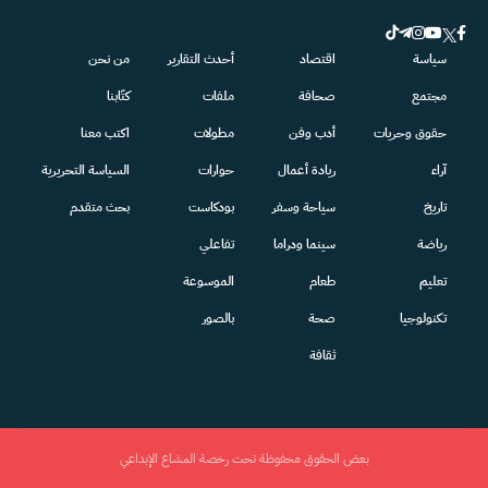
سياسة
اقتصاد
أحدث التقارير
من نحن
مجتمع
صحافة
ملفات
كتّابنا
حقوق وحريات
أدب وفن
مطولات
اكتب معنا
آراء
ريادة أعمال
حوارات
السياسة التحريرية
تاريخ
سياحة وسفر
بودكاست
بحث متقدم
رياضة
سينما ودراما
تفاعلي
تعليم
طعام
الموسوعة
تكنولوجيا
صحة
بالصور
ثقافة
بعض الحقوق محفوظة تحت رخصة المشاع الإبداعي