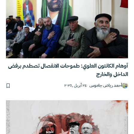
أوهام الكانتون العلوي: طموحات الانفصال تصطدم برفض
الداخل والخارج
أحمد رياض جاموس
٢٤ أبريل ,٢٠٢٥