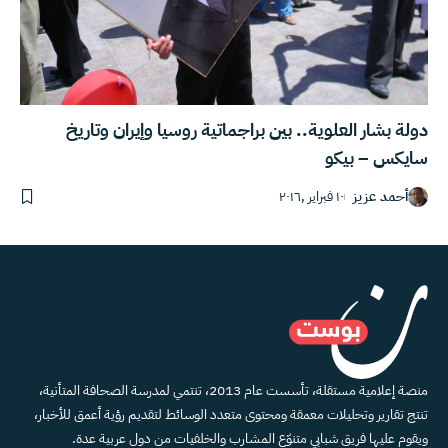
دولة بشار العلوية.. بين براجماتية روسيا وإيران وتاريخ
سايكس – بيكو
أحمد عزيز
١٠ فبراير ,٢٠١٦
منصة إعلامية مستقلة، تأسست عام 2013، تنتمي لمدرسة الصحافة المتأنية،
تنتج تقارير وتحليلات معمقة ومحتوى متعدد الوسائط لتقديم رؤية أعمق للأخبار،
ويقوم عليها فريق شبابي متنوّع المشارب والخلفيات من دول عربية عدة.