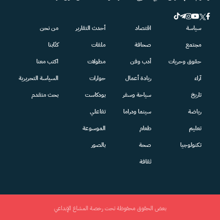
سياسة
اقتصاد
أحدث التقارير
من نحن
مجتمع
صحافة
ملفات
كتّابنا
حقوق وحريات
أدب وفن
مطولات
اكتب معنا
آراء
ريادة أعمال
حوارات
السياسة التحريرية
تاريخ
سياحة وسفر
بودكاست
بحث متقدم
رياضة
سينما ودراما
تفاعلي
تعليم
طعام
الموسوعة
تكنولوجيا
صحة
بالصور
ثقافة
بعض الحقوق محفوظة تحت رخصة المشاع الإبداعي