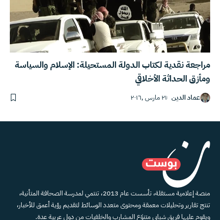
مراجعة نقدية لكتاب الدولة المستحيلة: الإسلام والسياسة
ومأزق الحداثة الأخلاقي
عماد الدين
٢١ مارس ,٢٠١٦
منصة إعلامية مستقلة، تأسست عام 2013، تنتمي لمدرسة الصحافة المتأنية،
تنتج تقارير وتحليلات معمقة ومحتوى متعدد الوسائط لتقديم رؤية أعمق للأخبار،
ويقوم عليها فريق شبابي متنوّع المشارب والخلفيات من دول عربية عدة.