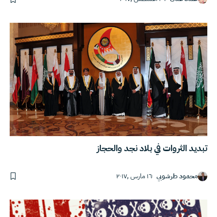
تبديد الثروات في بلاد نجد والحجاز
محمود طرشوبي
١٦ مارس ,٢٠١٧