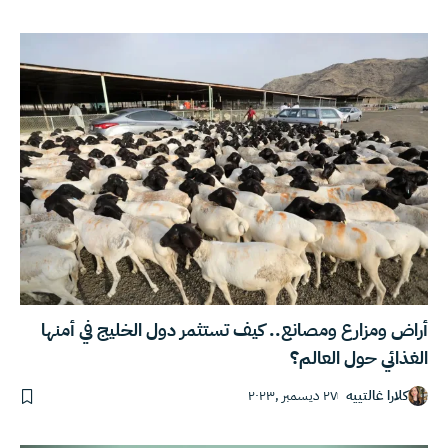
أراض ومزارع ومصانع.. كيف تستثمر دول الخليج في أمنها
الغذائي حول العالم؟
كلارا غالتييه
٢٧ ديسمبر ,٢٠٢٣