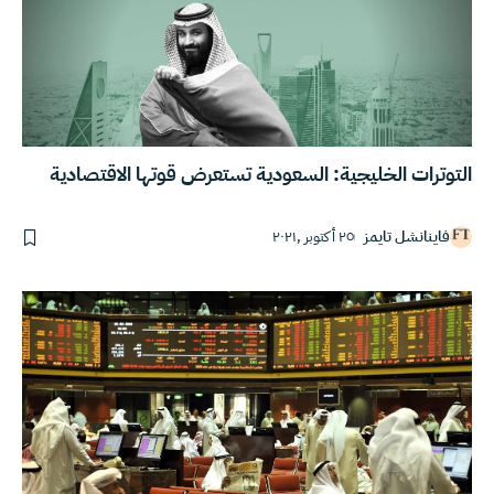
التوترات الخليجية: السعودية تستعرض قوتها الاقتصادية
فاينانشل تايمز
٢٥ أكتوبر ,٢٠٢١