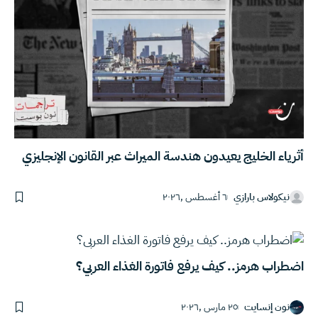
أثرياء الخليج يعيدون هندسة الميراث عبر القانون الإنجليزي
نيكولاس بارازي
٦ أغسطس ,٢٠٢٦
اضطراب هرمز.. كيف يرفع فاتورة الغذاء العربي؟
نون إنسايت
٢٥ مارس ,٢٠٢٦