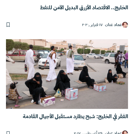
الخليج.. الاقتصاد الأزرق البديل الآمن للنفط
عماد عنان
١٧ فبراير ,٢٠٢٠
الفقر في الخليج: شبح يطارد مستقبل الأجيال القادمة
عماد عنان
٢٩ أغسطس ,٢٠١٧