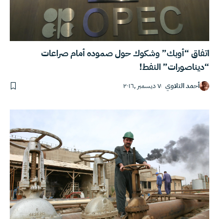
اتفاق “أوبك” وشكوك حول صموده أمام صراعات
“ديناصورات” النفط!
أحمد التلاوي
٧ ديسمبر ,٢٠١٦