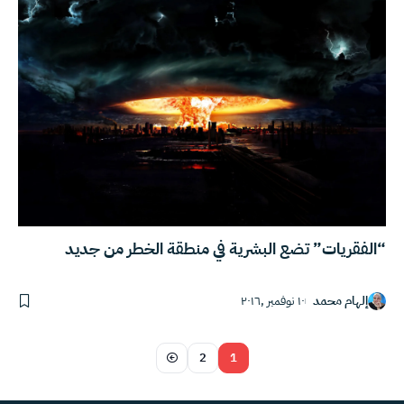
“الفقريات” تضع البشرية في منطقة الخطر من جديد
إلهام محمد
١٠ نوفمبر ,٢٠١٦
2
1