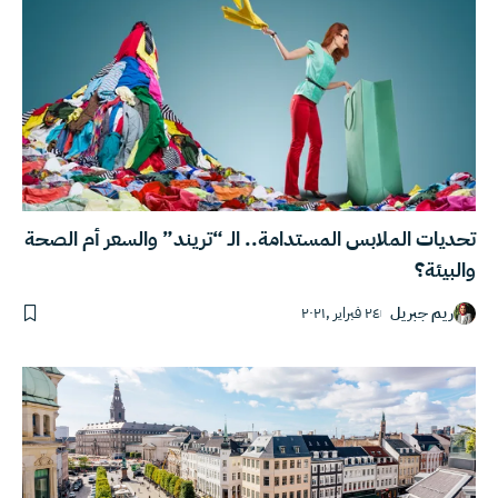
تحديات الملابس المستدامة.. الـ “تريند” والسعر أم الصحة
والبيئة؟
ريم جبريل
٢٤ فبراير ,٢٠٢١