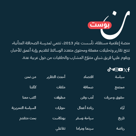
منصة إعلامية مستقلة، تأسست عام 2013، تنتمي لمدرسة الصحافة المتأنية،
تنتج تقارير وتحليلات معمقة ومحتوى متعدد الوسائط لتقديم رؤية أعمق للأخبار،
ويقوم عليها فريق شبابي متنوّع المشارب والخلفيات من دول عربية عدة.
سياسة
اقتصاد
أحدث التقارير
من نحن
مجتمع
صحافة
ملفات
كتّابنا
حقوق وحريات
أدب وفن
مطولات
اكتب معنا
آراء
ريادة أعمال
حوارات
السياسة التحريرية
تاريخ
سياحة وسفر
بودكاست
بحث متقدم
رياضة
سينما ودراما
تفاعلي