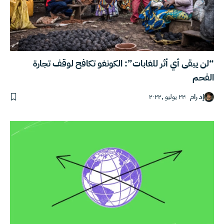
“لن يبقى أي أثر للغابات”: الكونغو تكافح لوقف تجارة
الفحم
إد رام
٢٢ يوليو ,٢٠٢٢