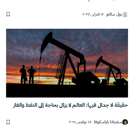
بول سالم
١٢ فبراير ,٢٠٢٢
حقيقة لا جدال فيها: العالم لا يزال بحاجة إلى النفط والغاز
سفيتانا باراسكوفا
١٨ نوفمبر ,٢٠٢١