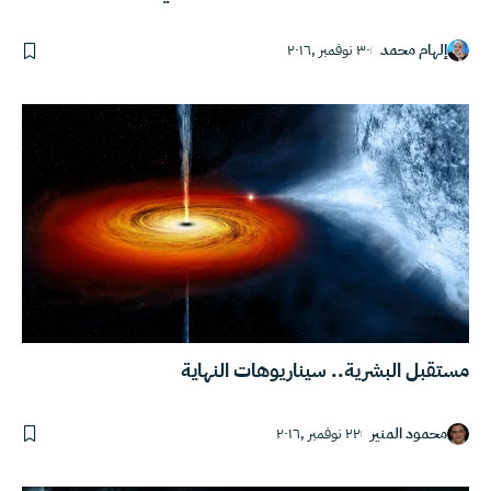
إلهام محمد
٣٠ نوفمبر ,٢٠١٦
مستقبل البشرية.. سيناريوهات النهاية
محمود المنير
٢٢ نوفمبر ,٢٠١٦