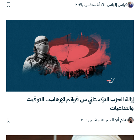
فراس إلياس
١٦ أغسطس ,٢٠٢١
إزالة الحزب التركستاني من قوائم الإرهاب.. التوقيت
والتداعيات
تمام أبو الخير
١١ نوفمبر ,٢٠٢٠