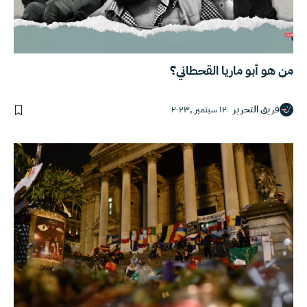
من هو أبو ماريا القحطاني؟
فريق التحرير
١٢ سبتمبر ,٢٠٢٣