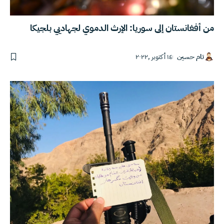
من أفغانستان إلى سوريا: الإرث الدموي لجهاديي بلجيكا
تام حسين
١٤ أكتوبر ,٢٠٢٢