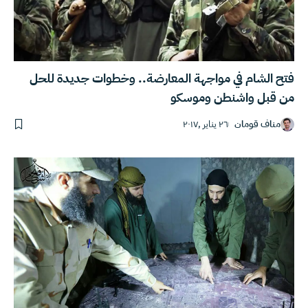
فتح الشام في مواجهة المعارضة.. وخطوات جديدة للحل
من قبل واشنطن وموسكو
مناف قومان
٢٦ يناير ,٢٠١٧