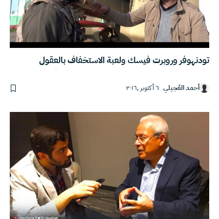
تودنهوفر وروبرت فيسك ولعبة الاستخفاف بالعقول
أحمد العُجيلي
٦ أكتوبر ,٢٠١٦