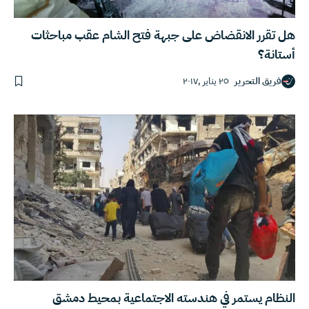
هل تقرر الانقضاض على جبهة فتح الشام عقب مباحثات
أستانة؟
فريق التحرير
٢٥ يناير ,٢٠١٧
النظام يستمر في هندسته الاجتماعية بمحيط دمشق