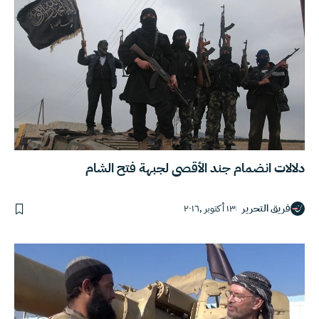
دلالات انضمام جند الأقصى لجبهة فتح الشام
فريق التحرير
١٣ أكتوبر ,٢٠١٦