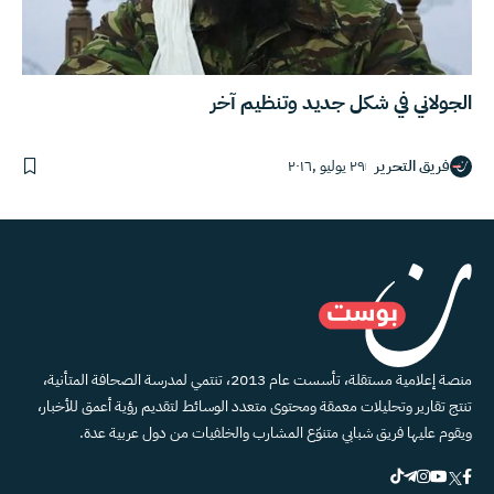
الجولاني في شكل جديد وتنظيم آخر
فريق التحرير
٢٩ يوليو ,٢٠١٦
منصة إعلامية مستقلة، تأسست عام 2013، تنتمي لمدرسة الصحافة المتأنية،
تنتج تقارير وتحليلات معمقة ومحتوى متعدد الوسائط لتقديم رؤية أعمق للأخبار،
ويقوم عليها فريق شبابي متنوّع المشارب والخلفيات من دول عربية عدة.