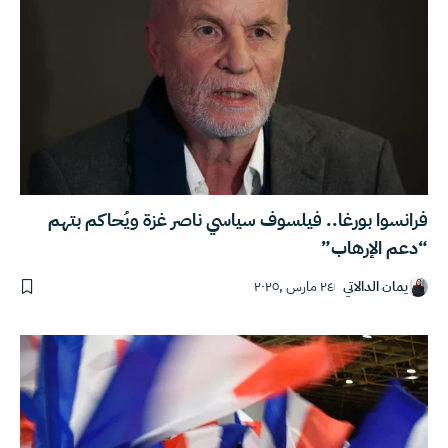
فرانسوا بورغا.. فيلسوف سياسي ناصر غزة ويُحاكم بتهم
“دعم الإرهاب”
يمان الدالاتي
٢٤ مارس ,٢٠٢٥