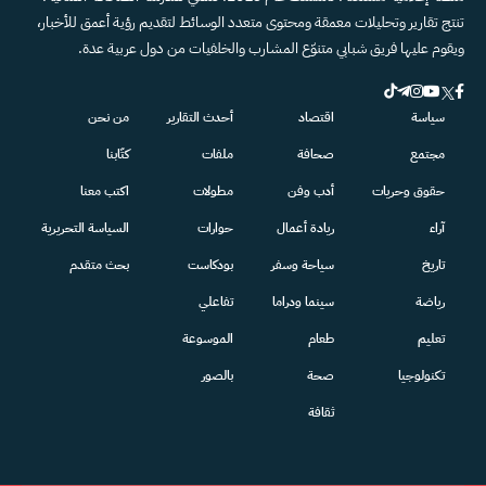
تنتج تقارير وتحليلات معمقة ومحتوى متعدد الوسائط لتقديم رؤية أعمق للأخبار،
ويقوم عليها فريق شبابي متنوّع المشارب والخلفيات من دول عربية عدة.
سياسة
اقتصاد
أحدث التقارير
من نحن
مجتمع
صحافة
ملفات
كتّابنا
حقوق وحريات
أدب وفن
مطولات
اكتب معنا
آراء
ريادة أعمال
حوارات
السياسة التحريرية
تاريخ
سياحة وسفر
بودكاست
بحث متقدم
رياضة
سينما ودراما
تفاعلي
تعليم
طعام
الموسوعة
تكنولوجيا
صحة
بالصور
ثقافة