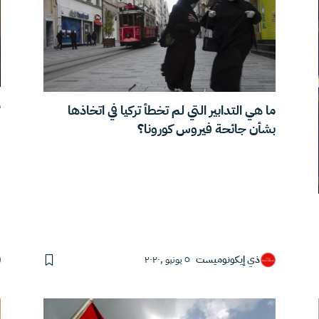
م
ما هي التدابير التي لم تخطأ تركيا في اتخاذها
و
بشأن جائحة فيروس كورونا؟
ذي إيكونوميست
٥ يونيو ,٢٠٢٠