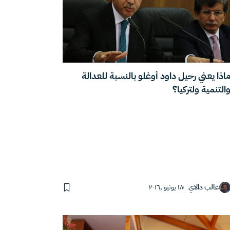
اذا يعني رحيل داود أوغلو بالنسبة للعدالة
التنمية ولتركيا؟
غالب دالاي
١٨ يونيو ,٢٠١٦