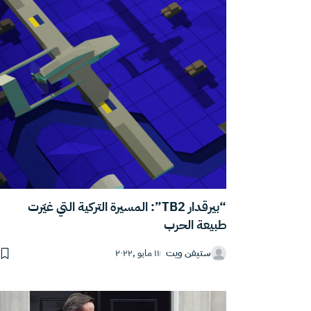
“بيرقدار TB2”: المسيرة التركية التي غيّرت
طبيعة الحرب
ستيفن ويت
١١ مايو ,٢٠٢٢