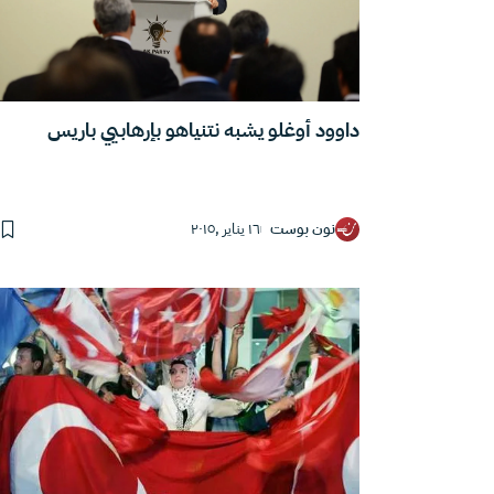
داوود أوغلو يشبه نتنياهو بإرهابيي باريس
نون بوست
١٦ يناير ,٢٠١٥