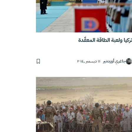
ركيا ولعبة الطاقة المعقّدة
جاغري أوزدمير
١١ ديسمبر ,٢٠١٤