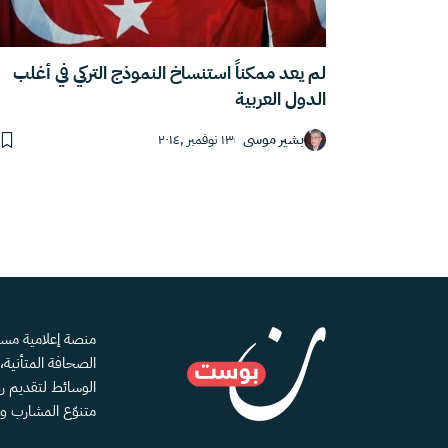
لم يعد ممكناً استنساخ النموذج التركي في أغلب
الدول العربية
بشير موسى
١٣ نوفمبر ,٢٠١٤
الصحافة المتأنية
الوسائط لتقديم رؤ
متنوّع المشارب و