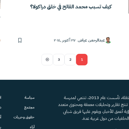
كيف تسبب محمد الفاتح في خلق دراكولا؟
م
عبدالرحمن عياش
٢٧ أكتوبر ,٢٠١٤
3
2
1
منصة إعلامية مستقلة، تأسست عام 2013، تنتمي لمدرسة
سياسة
ا
، تنتج تقارير وتحليلات معمقة ومحتوى متعدد
مجتمع
ص
ية أعمق للأخبار، ويقوم عليها فريق شبابي
حقوق وحريات
أ
الخلفيات من دول عربية عدة.
آراء
ر