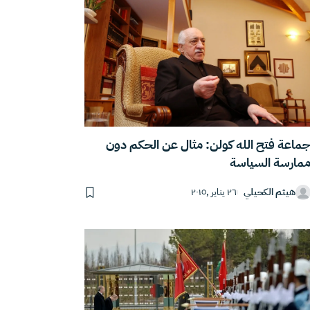
ماعة فتح الله كولن: مثال عن الحكم دون
مارسة السياسة
هيثم الكحيلي
٢٦ يناير ,٢٠١٥