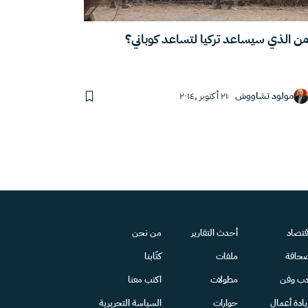
ن الذي سيساعد تركيا لتساعد كوباني؟
مولود تشاووش
٢١ أكتوبر ,٢٠١٤
قتصاد
أحدث التقارير
من نحن
حافة
ملفات
كتّابنا
دب وفن
مطولات
اكتب معنا
يادة أعمال
حوارات
السياسة التحريرية