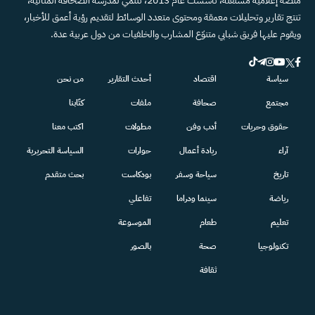
منصة إعلامية مستقلة، تأسست عام 2013، تنتمي لمدرسة الصحافة المتأنية،
تنتج تقارير وتحليلات معمقة ومحتوى متعدد الوسائط لتقديم رؤية أعمق للأخبار،
ويقوم عليها فريق شبابي متنوّع المشارب والخلفيات من دول عربية عدة.
سياسة
اقتصاد
أحدث التقارير
من نحن
مجتمع
صحافة
ملفات
كتّابنا
حقوق وحريات
أدب وفن
مطولات
اكتب معنا
آراء
ريادة أعمال
حوارات
السياسة التحريرية
تاريخ
سياحة وسفر
بودكاست
بحث متقدم
رياضة
سينما ودراما
تفاعلي
تعليم
طعام
الموسوعة
تكنولوجيا
صحة
بالصور
ثقافة