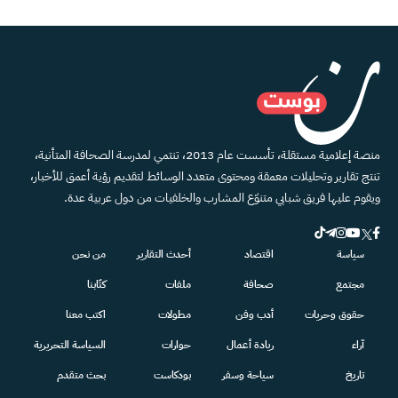
منصة إعلامية مستقلة، تأسست عام 2013، تنتمي لمدرسة الصحافة المتأنية،
تنتج تقارير وتحليلات معمقة ومحتوى متعدد الوسائط لتقديم رؤية أعمق للأخبار،
ويقوم عليها فريق شبابي متنوّع المشارب والخلفيات من دول عربية عدة.
سياسة
اقتصاد
أحدث التقارير
من نحن
مجتمع
صحافة
ملفات
كتّابنا
حقوق وحريات
أدب وفن
مطولات
اكتب معنا
آراء
ريادة أعمال
حوارات
السياسة التحريرية
تاريخ
سياحة وسفر
بودكاست
بحث متقدم