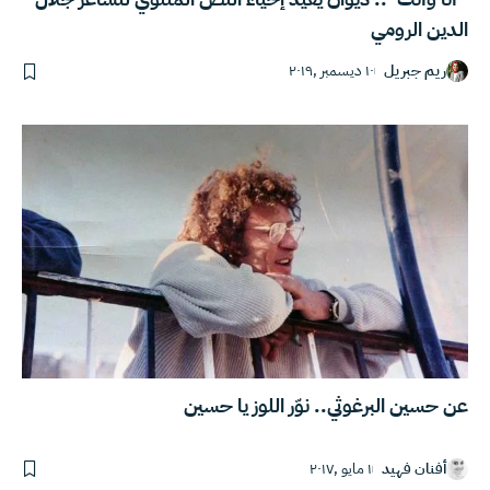
الدين الرومي
ريم جبريل
١٠ ديسمبر ,٢٠١٩
عن حسين البرغوثي.. نوّر اللوز يا حسين
أفنان فهيد
١ مايو ,٢٠١٧