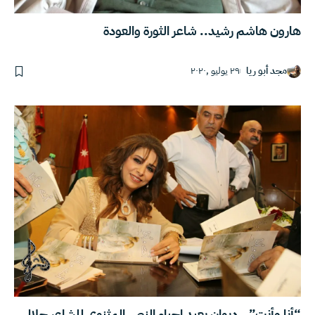
هارون هاشم رشيد.. شاعر الثورة والعودة
مجد أبو ريا
٢٩ يوليو ,٢٠٢٠
“أنا وأنت”.. ديوان يعيد إحياء النص المثنوي للشاعر جلال