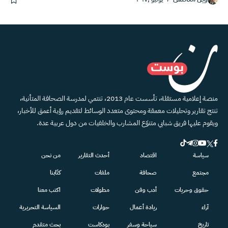
منصة إعلامية مستقلة، تأسست عام 2013، تنتمي لمدرسة الصحافة المتأنية،
تنتج تقارير وتحليلات معمقة ومحتوى متعدد الوسائط لتقديم رؤية أعمق للأخبار،
ويقوم عليها فريق شبابي متنوّع المشارب والخلفيات من دول عربية عدة.
سياسة
اقتصاد
أحدث التقارير
من نحن
مجتمع
صحافة
ملفات
كتّابنا
حقوق وحريات
أدب وفن
مطولات
اكتب معنا
آراء
ريادة أعمال
حوارات
السياسة التحريرية
تاريخ
سياحة وسفر
بودكاست
بحث متقدم