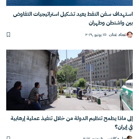
استهداف سفن النفط يعيد تشكيل استراتيجيات التفاوض
بين واشنطن وطهران
عماد عنان
١٥ يونيو ,٢٠١٩
إلى ماذا يطمح تنظيم الدولة من خلال تنفيذ عملية إرهابية
في إيران؟
ويل مكانتس
٩ يونيو ,٢٠١٧