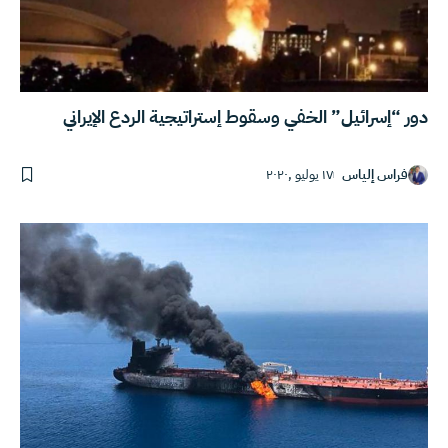
دور “إسرائيل” الخفي وسقوط إستراتيجية الردع الإيراني
فراس إلياس
١٧ يوليو ,٢٠٢٠