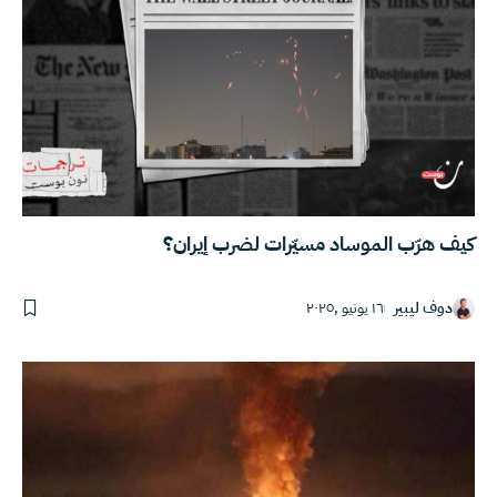
كيف هرّب الموساد مسيّرات لضرب إيران؟
دوف ليبير
١٦ يونيو ,٢٠٢٥