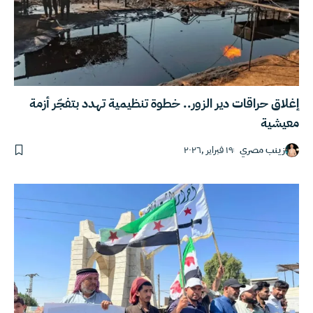
إغلاق حراقات دير الزور.. خطوة تنظيمية تهدد بتفجّر أزمة
معيشية
زينب مصري
١٩ فبراير ,٢٠٢٦