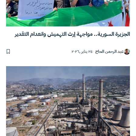
الجزيرة السورية.. مواجهة إرث التهميش وانعدام التقدير
عبد الرحمن الحاج
٢٤ يناير ,٢٠٢٦