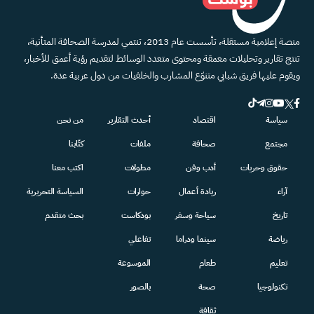
منصة إعلامية مستقلة، تأسست عام 2013، تنتمي لمدرسة الصحافة المتأنية،
تنتج تقارير وتحليلات معمقة ومحتوى متعدد الوسائط لتقديم رؤية أعمق للأخبار،
ويقوم عليها فريق شبابي متنوّع المشارب والخلفيات من دول عربية عدة.
سياسة
اقتصاد
أحدث التقارير
من نحن
مجتمع
صحافة
ملفات
كتّابنا
حقوق وحريات
أدب وفن
مطولات
اكتب معنا
آراء
ريادة أعمال
حوارات
السياسة التحريرية
تاريخ
سياحة وسفر
بودكاست
بحث متقدم
رياضة
سينما ودراما
تفاعلي
تعليم
طعام
الموسوعة
تكنولوجيا
صحة
بالصور
ثقافة