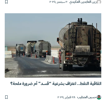
زين العابدين العكيدي
٢ سبتمبر ,٢٠٢٥
اتفاقية النفط.. اعتراف بشرعية “قسد” أم ضرورة ملحة؟
حسين الخطيب
٢٨ فبراير ,٢٠٢٥