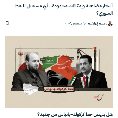
أسعار مضاعفة وإمكانات محدودة.. أي مستقبل للنفط
السوري؟
وسيم إبراهيم
١٧ سبتمبر ,٢٠٢٥
هل ينهض خط كركوك–بانياس من جديد؟