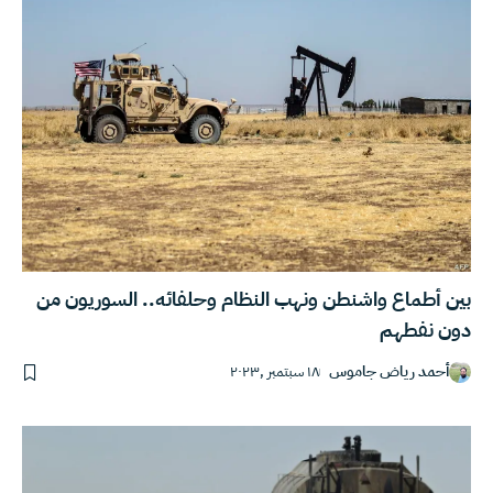
بين أطماع واشنطن ونهب النظام وحلفائه.. السوريون من
دون نفطهم
أحمد رياض جاموس
١٨ سبتمبر ,٢٠٢٣