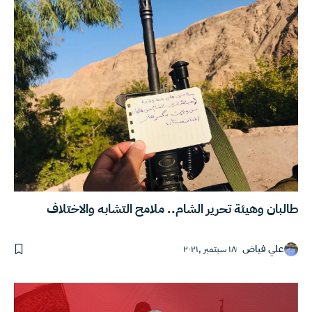
طالبان وهيئة تحرير الشام.. ملامح التشابه والاختلاف
علي فياض
١٨ سبتمبر ,٢٠٢١