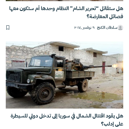
هل ستقاتل “تحرير الشام” النظام وحدها أم ستكون معها
فصائل المعارضة؟
سلطان الكنج
٩ نوفمبر ,٢٠١٧
هل يقود اقتتال الشمال في سوريا إلى تدخل دولي للسيطرة
على إدلب؟