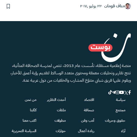
مناف قومان
٢٢ يوليو ,٢٠١٧
منصة إعلامية مستقلة، تأسست عام 2013، تنتمي لمدرسة الصحافة المتأنية،
تنتج تقارير وتحليلات معمقة ومحتوى متعدد الوسائط لتقديم رؤية أعمق للأخبار،
ويقوم عليها فريق شبابي متنوّع المشارب والخلفيات من دول عربية عدة.
سياسة
اقتصاد
أحدث التقارير
من نحن
مجتمع
صحافة
ملفات
كتّابنا
حقوق وحريات
أدب وفن
مطولات
اكتب معنا
آراء
ريادة أعمال
حوارات
السياسة التحريرية