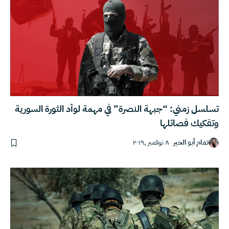
تسلسل زمني: “جبهة النصرة” في مهمة لوأد الثورة السورية
وتفكيك فصائلها
تمام أبو الخير
٨ نوفمبر ,٢٠١٩