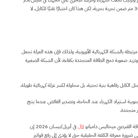
ع وتركيب كابلات الكهرباء والربط البحري عالي الجهد) في مارس/آذار
2026 كابلًا من نوع 525kV MI HVDC على عمق 3000 متر ضمن تجربة بحرية، لكن هذا كان اختبارًا تقنيًا للكابل، لا
مرتبطة بالشبكة الكهربائية الأوروبية، ولذلك فإن هذه العزلة تجعل
تزيد صعوبة دمج الطاقة المتجددة بكفاءة، لأن الشبكة الصغيرة
مثل الكابل رفاهية بنية تحتية، بل محاولة لكسر عزلة كهربائية طويلة.
وبية استيراد الكهرباء عند الحاجة، وتصدير الفائض عندما ينتج
 متجددة.
قة القبرصي ميخاليس داميانو
قال
في أبريل/نيسان 2026 إن
ضرورة معرفة الكلفة الحقيقية حتى لا يؤدي إلى رفع فواتير