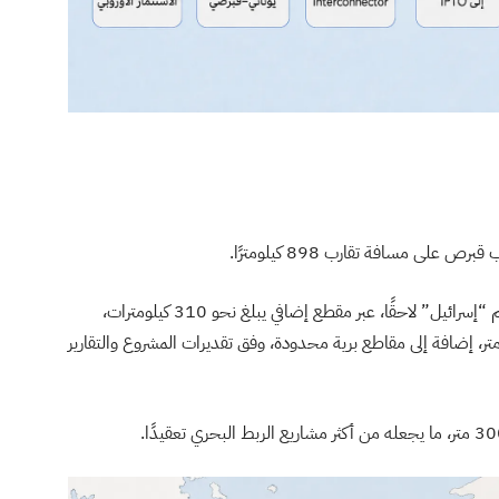
على مسافة تقارب 898 كيلومترًا.
اليونان وقبرص الجنوبية ثم “إسرائيل” لاحقًا، عبر مقطع إضافي يبلغ نحو 310 كيلومترات،
ول البحري الكلي للمشروع إلى نحو 1200 كيلومتر، إضافة إلى مقاطع برية محدودة، وفق تقديرات المشروع والتقارير