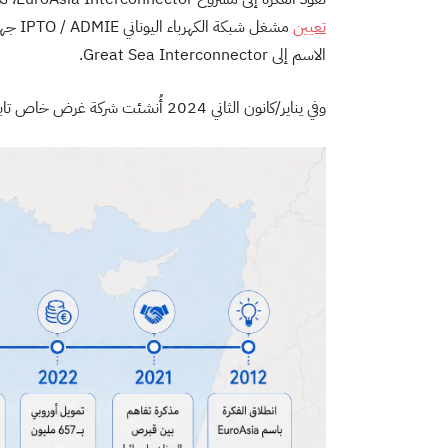
تعيين
الاسم إلى Great Sea Interconnector.
وفي يناير/كانون الثاني 2024 أُنشئت شركة غرض خاص تابعة لـ IPTO لتولي التنفيذ والتمويل.