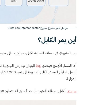
مراحل تطور مشروع مشروع Great Sea Interconnector
أين يمر الكابل؟
يمر المشروع، في مرحلته العملية الأولى، من كريت إلى جنوب قبرص 
أما المسار الأوسع فيتصور
ربط
ليصل الط
الدولية.
سيمتد
الكابل عبر قاع المتوسط عند أعماق قد تتجاوز 3000 متر، ما يجعله من أكثر مشاريع الربط البحري تعقيدًا.