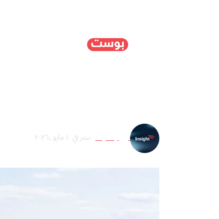
الرئيسية
سياسة
ا
“الربط الكهربائي البحري العظيم”.. 10 أسئلة تش
نون إنسايت
نشر في ١٠ مايو ,٢٠٢٦