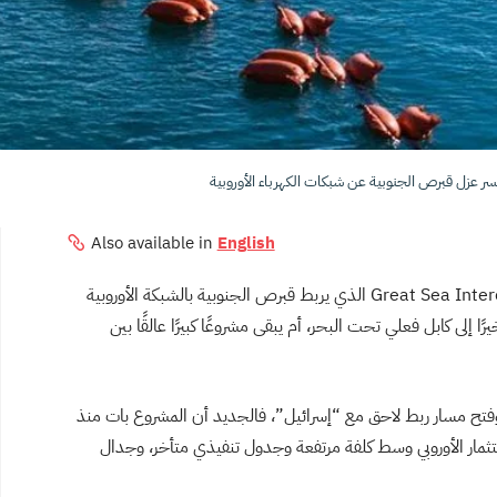
سر عزل قبرص الجنوبية عن شبكات الكهرباء الأوروبية
Also available in
English
الربط الكهربائي البحري العظيم Great Sea Interconnector الذي يربط قبرص الجنوبية بالشبكة الأوروبية
إلى كابل فعلي تحت البحر، أم يبقى مشروعًا كبيرًا عالقًا بين
 وفتح مسار ربط لاحق مع “إسرائيل”، فالجديد أن المشروع بات منذ
ثمار الأوروبي وسط كلفة مرتفعة وجدول تنفيذي متأخر، وجدال