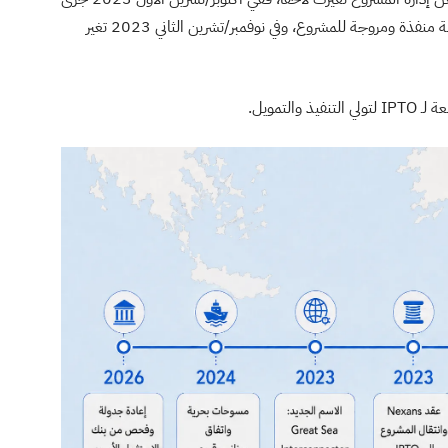
مشغل شبكة الكهرباء اليوناني IPTO / ADMIE جهة منفذة ومروجة للمشروع، وفي نوفمبر/تشرين الثاني 2023 تغير