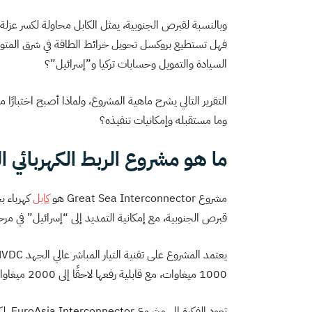
وبالنسبة لقبرص الجنوبية، يمثل الكابل محاولة لكسر عزلة ط
فهل تستطيع بروكسل تحويل خرائط الطاقة في شرق المتوسط 
السيادة والتمويل وحسابات تركيا و”إسرائيل”؟
التقرير التالي يشرح ماهية المشروع، ولماذا أصبح اختبارًا 
وما مستقبله وإمكانيات تنفيذه؟
ما هو مشروع الربط الكهربائي 
مشروع Great Sea Interconnector هو
كابل
كهرباء ب
قبرص الجنوبية، مع إمكانية التمديد إلى “إسرائيل” في مرح
يعتمد المشروع على تقنية التيار المباشر عالي الجهد HVDC، و
1000 ميغاوات، مع قابلية رفعها لاحقًا إلى 2000 ميغاوات.
تعود الفكرة إلى مشروع EuroAsia Interconnector، لكن إدارة المشروع تغيرت لاحقًا، ففي أكتوبر/تشرين الأول 2023 جرى