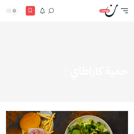
حمية كاراطاي