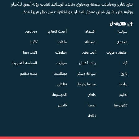
تنتج تقارير وتحليلات معمقة ومحتوى متعدد الوسائط لتقديم رؤية أعمق للأخبار،
ويقوم عليها فريق شبابي متنوّع المشارب والخلفيات من دول عربية عدة.
سياسة
اقتصاد
أحدث التقارير
من نحن
مجتمع
صحافة
ملفات
كتّابنا
حقوق وحريات
أدب وفن
مطولات
اكتب معنا
آراء
ريادة أعمال
حوارات
السياسة التحريرية
تاريخ
سياحة وسفر
بودكاست
بحث متقدم
رياضة
سينما ودراما
تفاعلي
تعليم
طعام
الموسوعة
تكنولوجيا
صحة
بالصور
ثقافة