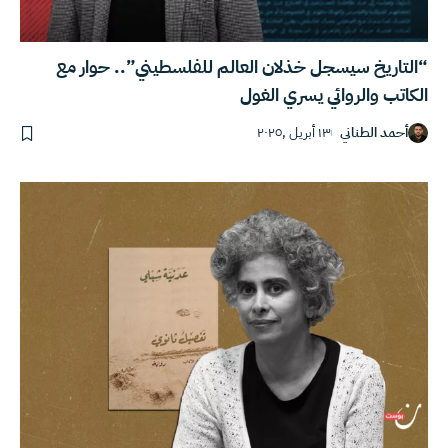
“التاريخ سيسجل خذلان العالم للفلسطيني”.. حوار مع
الكاتب والروائي يسري الغول
أحمد الطناني
١٣ أبريل ,٢٠٢٥