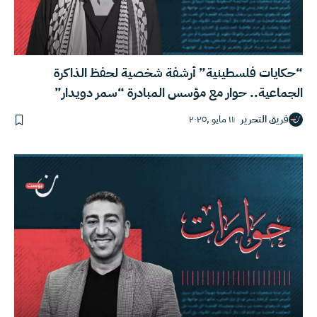
“حكايات فلسطينية” أرشفة شخصية لحفظ الذاكرة
الجماعية.. حوار مع مؤسس المبادرة “سمر دويدار”
فريق التحرير
١١ مايو ,٢٠٢٥