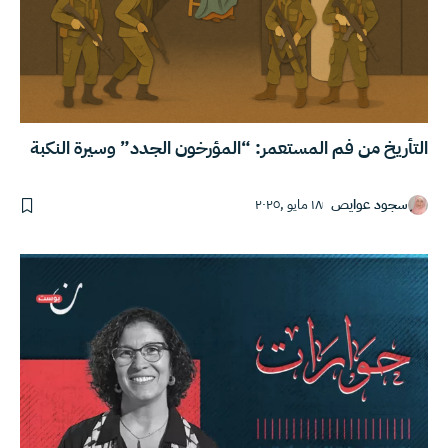
التأريخ من فم المستعمر: “المؤرخون الجدد” وسيرة النكبة
سجود عوايص
١٨ مايو ,٢٠٢٥