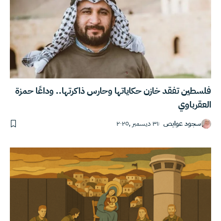
فلسطين تفقد خازن حكاياتها وحارس ذاكرتها.. وداعًا حمزة
العقرباوي
سجود عوايص
٣١ ديسمبر ,٢٠٢٥