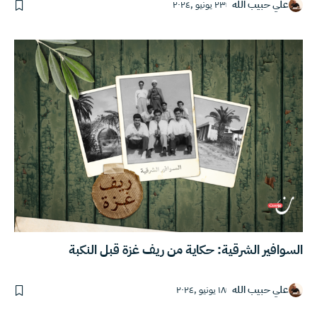
علي حبيب الله
٢٣ يونيو ,٢٠٢٤
السوافير الشرقية: حكاية من ريف غزة قبل النكبة
علي حبيب الله
١٨ يونيو ,٢٠٢٤