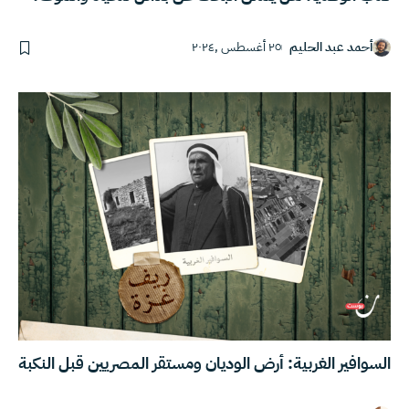
أحمد عبد الحليم
٢٥ أغسطس ,٢٠٢٤
السوافير الغربية: أرض الوديان ومستقر المصريين قبل النكبة