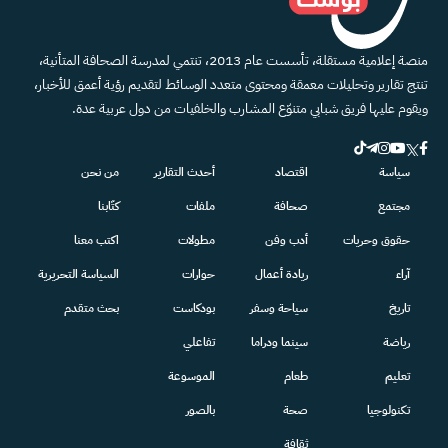
منصة إعلامية مستقلة، تأسست عام 2013، تنتمي لمدرسة الصحافة المتأنية،
تنتج تقارير وتحليلات معمقة ومحتوى متعدد الوسائط لتقديم رؤية أعمق للأخبار،
ويقوم عليها فريق شبابي متنوّع المشارب والخلفيات من دول عربية عدة.
سياسة
اقتصاد
أحدث التقارير
من نحن
مجتمع
صحافة
ملفات
كتّابنا
حقوق وحريات
أدب وفن
مطولات
اكتب معنا
آراء
ريادة أعمال
حوارات
السياسة التحريرية
تاريخ
سياحة وسفر
بودكاست
بحث متقدم
رياضة
سينما ودراما
تفاعلي
تعليم
طعام
الموسوعة
تكنولوجيا
صحة
بالصور
ثقافة