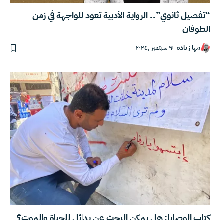
“تفصيل ثانوي”.. الرواية الأدبية تعود للواجهة في زمن
الطوفان
مها زيادة
٩ سبتمبر ,٢٠٢٤
كتاب الوصايا: هل يمكن البحث عن بدائل للحياة والموت؟