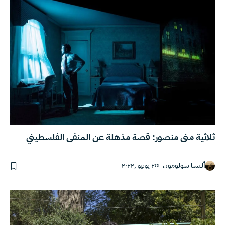
ثلاثية منى منصور: قصة مذهلة عن المنفى الفلسطيني
أليسا سولومون
٢٥ يونيو ,٢٠٢٢