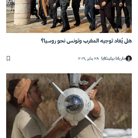
هل يُعاد توجيه المغرب وتونس نحو روسيا؟
ماريانا بيلينكايا
٢٨ يناير ,٢٠١٩