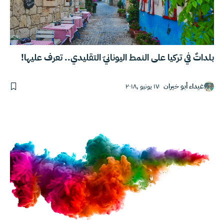
بلداتٌ في تركيا على النمط اليونانيّ التقليدي.. تعرف عليها!
غيداء أبو خيران
١٧ يونيو ,٢٠١٨