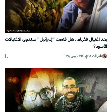
بعد اغتيال فقهاء.. هل فتحت “إسرائيل” صندوق الاغتيالات
الأسود؟
نادر الصفدي
٢٥ مارس ,٢٠١٧