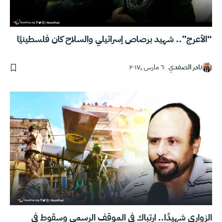
“الأعرج”.. شهيد برصاص إسرائيلي والسلاح كان فلسطينيًا
نادر الصفدي
٦ مارس ,٢٠١٧
الزواري شهيدًا.. ارتباك في الموقف الرسمي وسقوط في