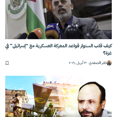
كيف قلب السنوار قواعد المعركة العسكرية مع “إسرائيل” في
غزة؟
نادر الصفدي
٣ أبريل ,٢٠١٩