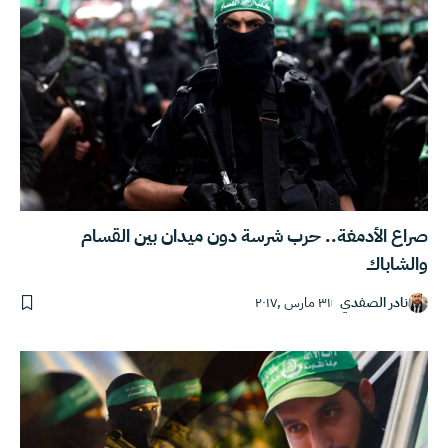
صراع الأدمغة.. حرب شرسة دون ميدان بين القسام
والشاباك
نادر الصفدي
٣١ مارس ,٢٠١٧