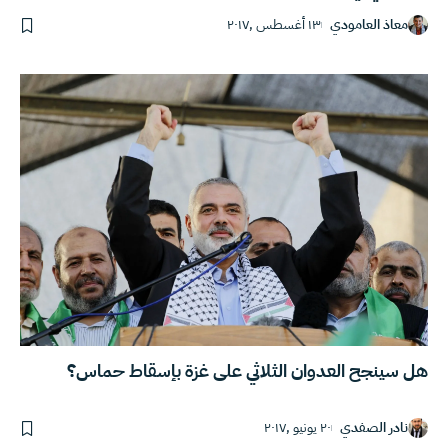
معاذ العامودي
١٣ أغسطس ,٢٠١٧
هل سينجح العدوان الثلاثي على غزة بإسقاط حماس؟
نادر الصفدي
٢٠ يونيو ,٢٠١٧