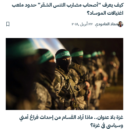
كيف يعرف “أصحاب مضارب التنس الشقر” حدود ملعب
اغتيالات الموساد؟
معاذ العامودي
٢٢ أبريل ,٢٠١٨
غزة بلا عنوان.. ماذا أراد القسام من إحداث فراغ أمني
وسياسي في غزة؟