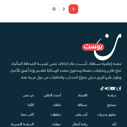
2
1
منصة إعلامية مستقلة، تأسست عام 2013، تنتمي لمدرسة الصحافة المتأنية،
تنتج تقارير وتحليلات معمقة ومحتوى متعدد الوسائط لتقديم رؤية أعمق للأخبار،
ويقوم عليها فريق شبابي متنوّع المشارب والخلفيات من دول عربية عدة.
سياسة
اقتصاد
أحدث التقارير
من نحن
مجتمع
صحافة
ملفات
كتّابنا
حقوق وحريات
أدب وفن
مطولات
اكتب معنا
آراء
ريادة أعمال
حوارات
السياسة التحريرية