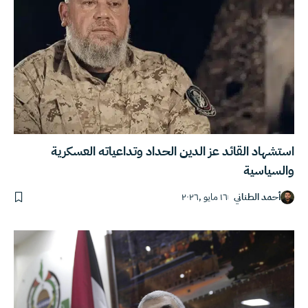
استشهاد القائد عز الدين الحداد وتداعياته العسكرية
والسياسية
أحمد الطناني
١٦ مايو ,٢٠٢٦