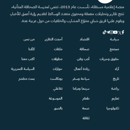
منصة إعلامية مستقلة، تأسست عام 2013، تنتمي لمدرسة الصحافة المتأنية،
تنتج تقارير وتحليلات معمقة ومحتوى متعدد الوسائط لتقديم رؤية أعمق للأخبار،
ويقوم عليها فريق شبابي متنوّع المشارب والخلفيات من دول عربية عدة.
سياسة
اقتصاد
أحدث التقارير
من نحن
مجتمع
صحافة
ملفات
كتّابنا
حقوق وحريات
أدب وفن
مطولات
اكتب معنا
آراء
ريادة أعمال
حوارات
السياسة التحريرية
تاريخ
سياحة وسفر
بودكاست
بحث متقدم
رياضة
سينما ودراما
تفاعلي
تعليم
طعام
الموسوعة
تكنولوجيا
صحة
بالصور
ثقافة