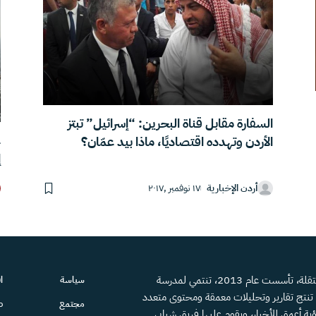
السفارة مقابل قناة البحرين: “إسرائيل” تبتز
غ
الأردن وتهدده اقتصاديًا، ماذا بيد عمّان؟
إ
أردن الإخبارية
١٧ نوفمبر ,٢٠١٧
منصة إعلامية مستقلة، تأسست عام 2013، تنتمي لمدرسة
سياسة
ا
، تنتج تقارير وتحليلات معمقة ومحتوى متعدد
مجتمع
ص
ية أعمق للأخبار، ويقوم عليها فريق شبابي