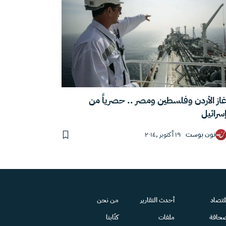
از الأردن وفلسطين ومصر .. حصرياً من
سرائيل
نون بوست
١٩ أكتوبر ,٢٠١٤
قتصاد
أحدث التقارير
من نحن
حافة
ملفات
كتّابنا