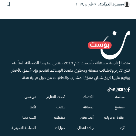
محمود الذوّادي
٥ فبراير ,٢٠١٥
منصة إعلامية مستقلة، تأسست عام 2013، تنتمي لمدرسة الصحافة المتأنية،
تنتج تقارير وتحليلات معمقة ومحتوى متعدد الوسائط لتقديم رؤية أعمق للأخبار،
ويقوم عليها فريق شبابي متنوّع المشارب والخلفيات من دول عربية عدة.
سياسة
اقتصاد
أحدث التقارير
من نحن
مجتمع
صحافة
ملفات
كتّابنا
حقوق وحريات
أدب وفن
مطولات
اكتب معنا
آراء
ريادة أعمال
حوارات
السياسة التحريرية