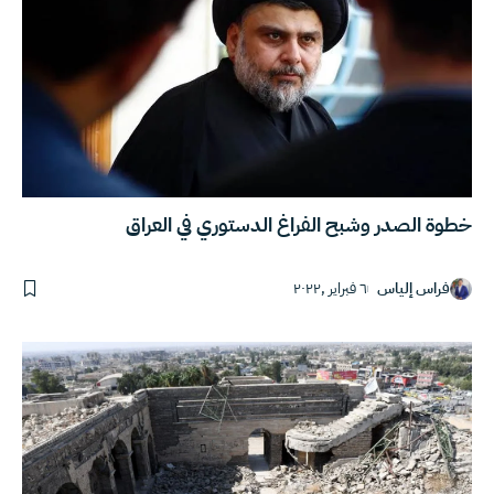
خطوة الصدر وشبح الفراغ الدستوري في العراق
فراس إلياس
٦ فبراير ,٢٠٢٢