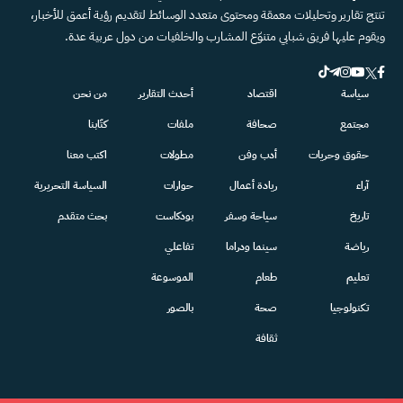
تنتج تقارير وتحليلات معمقة ومحتوى متعدد الوسائط لتقديم رؤية أعمق للأخبار،
ويقوم عليها فريق شبابي متنوّع المشارب والخلفيات من دول عربية عدة.
سياسة
اقتصاد
أحدث التقارير
من نحن
مجتمع
صحافة
ملفات
كتّابنا
حقوق وحريات
أدب وفن
مطولات
اكتب معنا
آراء
ريادة أعمال
حوارات
السياسة التحريرية
تاريخ
سياحة وسفر
بودكاست
بحث متقدم
رياضة
سينما ودراما
تفاعلي
تعليم
طعام
الموسوعة
تكنولوجيا
صحة
بالصور
ثقافة