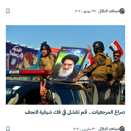
مجاهد الطائي
٢٩ يونيو ,٢٠٢٠
صراع المرجعيات.. قم تفشل في فك شيفرة النجف
مجاهد الطائي
٣٠ مارس ,٢٠٢٠