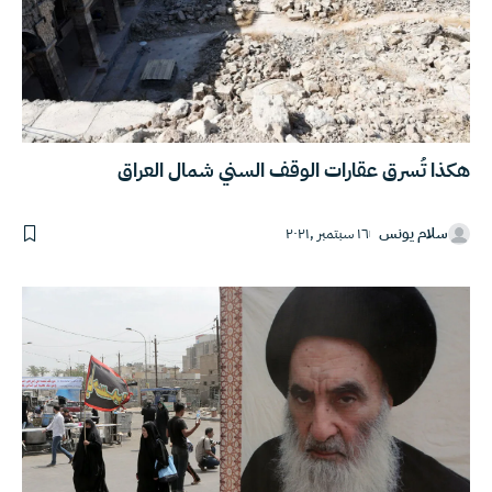
هكذا تُسرق عقارات الوقف السني شمال العراق
سلام يونس
١٦ سبتمبر ,٢٠٢١