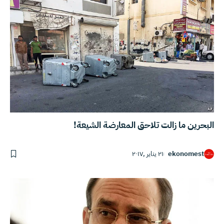
البحرين ما زالت تلاحق المعارضة الشيعة!
ekonomest
٢١ يناير ,٢٠١٧