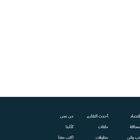
قتصاد
أحدث التقارير
من نحن
حافة
ملفات
كتّابنا
دب وفن
مطولات
اكتب معنا