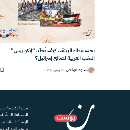
تحت غطاء البيئة.. كيف تُجنّد “إيكو بيس”
النخب العربية لصالح إسرائيل؟
سجود عوايص
٣ يونيو ,٢٠٢٦
الصحافة المتأنية
الوسائط لتقديم رؤ
متنوّع المشارب و