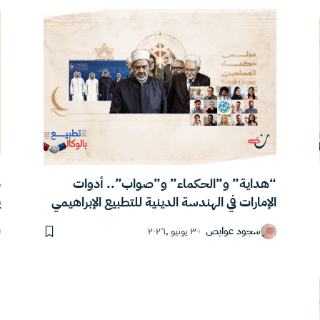
“هداية” و”الحكماء” و”صواب”.. أدوات
م
الإمارات في الهندسة الدينية للتطبيع الإبراهيمي
ي
سجود عوايص
٣٠ يونيو ,٢٠٢٦