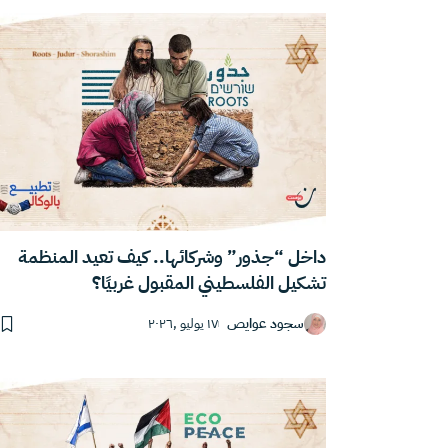
داخل “جذور” وشركائها.. كيف تعيد المنظمة
تشكيل الفلسطيني المقبول غربيًا؟
سجود عوايص
١٧ يوليو ,٢٠٢٦