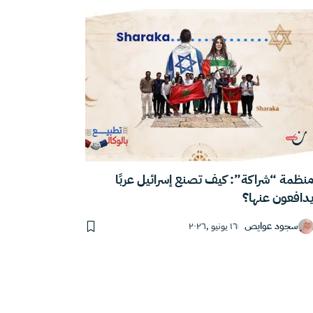
نظمة “شراكة”: كيف تصنع إسرائيل عربًا
دافعون عنها؟
سجود عوايص
١٦ يونيو ,٢٠٢٦