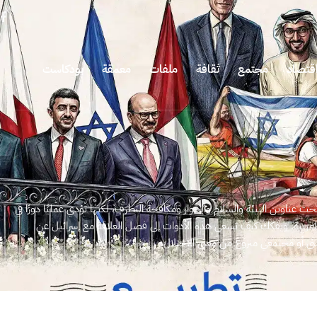
قتصاد
مجتمع
ثقافة
ملفات
معمقة
بودكاست
 عناوين البيئة والسلام والحوار ومكافحة التطرف، لكنها تؤدي عمليًا دورًا في
 العربية. ويفكك كيف تسعى هذه الأدوات إلى فصل العلاقة مع إسرائيل عن
يني أو مجتمعي منزوع من معنى الاحتلال.