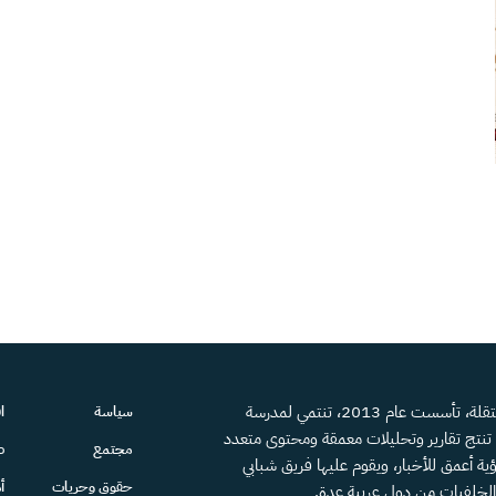
منصة إعلامية مستقلة، تأسست عام 2013، تنتمي لمدرسة
سياسة
ا
، تنتج تقارير وتحليلات معمقة ومحتوى متعدد
مجتمع
ص
ية أعمق للأخبار، ويقوم عليها فريق شبابي
حقوق وحريات
أ
الخلفيات من دول عربية عدة.