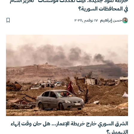
خارطة نفوذ جديدة: كيف تمدّدت مؤسسات “تحرير الشام”
في المحافظات السورية؟
حسن إبراهيم
١٧ نوفمبر ,٢٠٢٥
الشرق السوري خارج خريطة الإعمار… هل حان وقت إنهاء
التهميش؟