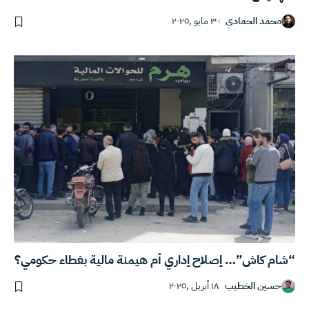
محمد الحمادي
٣٠ مايو ,٢٠٢٥
“شام كاش”… إصلاح إداري أم هيمنة مالية بغطاء حكومي؟
حسين الخطيب
١٨ أبريل ,٢٠٢٥