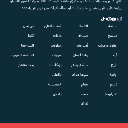
تنتج تقارير وتحليلات معمقة ومحتوى متعدد الوسائط لتقديم رؤية أعمق للأخبار،
ويقوم عليها فريق شبابي متنوّع المشارب والخلفيات من دول عربية عدة.
سياسة
اقتصاد
أحدث التقارير
من نحن
مجتمع
صحافة
ملفات
كتّابنا
حقوق وحريات
أدب وفن
مطولات
اكتب معنا
آراء
ريادة أعمال
حوارات
السياسة التحريرية
تاريخ
سياحة وسفر
بودكاست
بحث متقدم
رياضة
سينما ودراما
تفاعلي
تعليم
طعام
الموسوعة
تكنولوجيا
صحة
بالصور
ثقافة