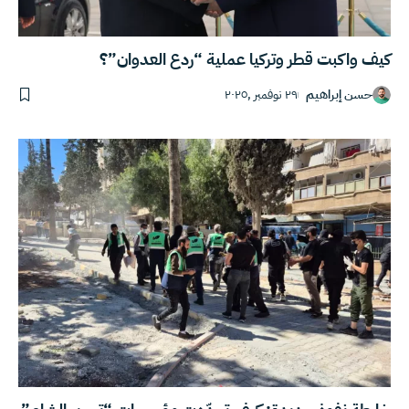
كيف واكبت قطر وتركيا عملية “ردع العدوان”؟
حسن إبراهيم
٢٩ نوفمبر ,٢٠٢٥