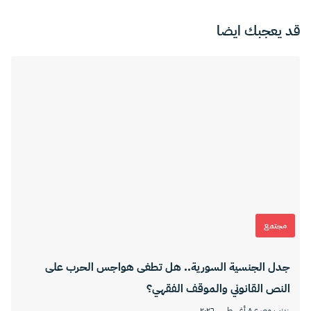
قد يعجبك ايضا
مجتمع
جدل الجنسية السورية.. هل تطغى هواجس الحرب على
النص القانوني والموقف الفقهي؟
زينب مصري
٨ أغسطس ٢٠٢٦