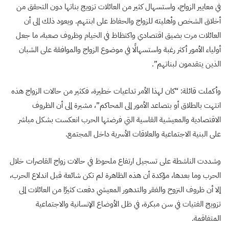
في معايير الزواج، واستسهال كثير من العائلات تزويج بناتها دون التحقق من
أخلاق الشخص وأهليته للزواج والحفاظ على ابنتهم. ويعود ذلك إلى أن
العائلات مرت بضيق اقتصادي واكتظاظ في الخيام وظروف صعبة، ما جعل
أولياء الأمور أكثر رغبة واستسهالًا في موضوع الزواج والموافقة على الشبان
الذين يتقدمون لبناتهم”.
وأكملت قائلة: “كان لهذا الأمر تداعيات خطيرة، فكثير من حالات الزواج هذه
انتهت بالطلاق أو بتصاعد الأمور إلى المحاكم”، مشيرة إلى أن الظروف
الاقتصادية والمعيشية القاسية التي فرضتها الحرب انعكست بشكل مباشر
على البنية الاجتماعية والعلاقات الأسرية داخل المجتمع.
وشددت الناشطة على تسجيل ارتفاع ملحوظ في حالات زواج القاصرات خلال
الحرب وما بعدها، مؤكدة أن هذه الظاهرة لم تكن شائعة قبل اندلاع الحرب،
إلا أن ظروف النزوح والفقر والتدهور المعيشي دفعت كثيرًا من العائلات إلى
تزويج الفتيات في سن مبكرة، في ظل الأوضاع الإنسانية والاجتماعية
المتفاقمة.