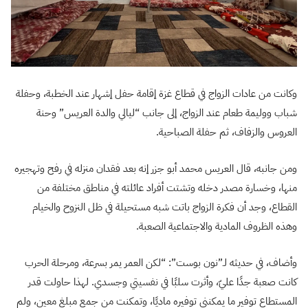
وكانت من عادات الزواج في قطاع غزة إقامة حفل إشهار عند الخطبة، وحفلة
شباب ووليمة طعام عند الزواج، إلى جانب “ليالي والدة العريس” وحنة
العروس والزفاف، ثم حفلة الصباحية.
ومن جانبه، قال العريس محمد أبو جزر إنه بعد فقدان منزله في رفح وتهجيره
منها، وخسارة مصدر دخله وتشتت أفراد عائلته في مناطق مختلفة من
القطاع، وجد أن فكرة الزواج باتت شبه مستحيلة في ظل النزوح والخيام
وهذه الظروف المادية والاجتماعية الصعبة.
وأضاف، في حديثه لـ”نون بوست”: “لكن العمر يمر بسرعة، ومرحلة الحرب
كانت صعبة جدًا عليّ، وأثرت سلبًا في نفسيتي وجسدي. لهذا حاولت قدر
المستطاع توفير ما يمكنني توفيره ماديًا، وتمكنت من جمع مبلغ معين، ولم