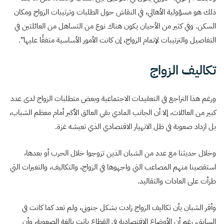
ذلك هو مسؤولية الأهالي، في النقاش حول الطلبات وترتيبات الزواج ومكان
السكن. وفي كثير من الأحيان يكون هناك نوع من التساهل من العائلتين في
التفاصيل والترتيبات لإتمام الزواج، إن كانت الأمور الأساسية متفقًا عليها”.
تكاليف الزواج
ورغم هذا التراجع في التعقيدات الاجتماعية وبعض متطلبات الزواج لدى عدد
كبير من العائلات، إلا أن الجانب المادي بقي العائق الأكبر أمام معظم الشباب،
بل ازداد صعوبة في ظل الانهيار الاقتصادي الذي تعيشه غزة.
وخلال حديثنا مع عدد من الشبان الذين تزوجوا خلال الحرب أو بعدها،
استقصينا منهم المصاعب التي واجهوها في الزواج، والتكاليف، والتغيرات التي
طرأت على العادات والتقاليد.
وأقر الشبان بأن تكاليف الزواج زادت بشكل جنوني، ولم تعد كما كانت في
السابق، رغم أن الأوضاع الاقتصادية في القطاع باتت بالغة الصعوبة، وأن