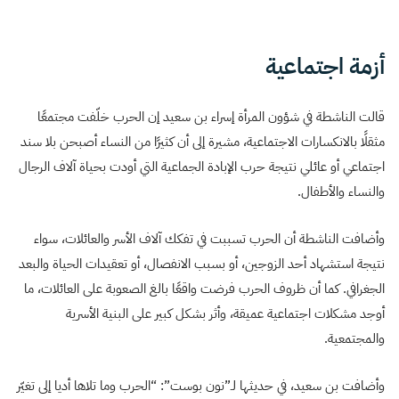
أزمة اجتماعية
قالت الناشطة في شؤون المرأة إسراء بن سعيد إن الحرب خلّفت مجتمعًا
مثقلًا بالانكسارات الاجتماعية، مشيرة إلى أن كثيرًا من النساء أصبحن بلا سند
اجتماعي أو عائلي نتيجة حرب الإبادة الجماعية التي أودت بحياة آلاف الرجال
والنساء والأطفال.
وأضافت الناشطة أن الحرب تسببت في تفكك آلاف الأسر والعائلات، سواء
نتيجة استشهاد أحد الزوجين، أو بسبب الانفصال، أو تعقيدات الحياة والبعد
الجغرافي. كما أن ظروف الحرب فرضت واقعًا بالغ الصعوبة على العائلات، ما
أوجد مشكلات اجتماعية عميقة، وأثر بشكل كبير على البنية الأسرية
والمجتمعية.
وأضافت بن سعيد، في حديثها لـ”نون بوست”: “الحرب وما تلاها أديا إلى تغيّر