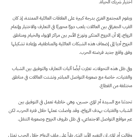
اختيار شريك الحياة.
ويقوم المجتمع الغزي بدرجة كبيرة على العلاقات العائلية الممتدة، إذ كان
القرب الجغرافي بين العائلات يلعب دورًا محوريًا في التعارف والاختيار وإتمام
الزواج، إلا أن النزوح المتكرر وتوزع الأسر بين مراكز الإيواء والخيام ومناطق
النزوح أديا إلى إضعاف هذه الشبكات العائلية والمناطقية، وإعادة تشكيلها
وفق واقع جديد فرضته الحرب.
وفي ظل هذه التحولات، تغيّرت أيضًا آليات التعارف والتوفيق بين الشباب
والفتيات، خاصة مع صعوبة التواصل المباشر وتشتت العائلات في مناطق
مختلفة من القطاع.
تحدثنا مع السيدة أم لؤي حسين، وهي خاطبة تعمل في التوفيق بين
الشباب والفتيات بهدف الزواج، وقد واصلت عملها خلال فترة الحرب، لكن
عبر مواقع التواصل الاجتماعي، في ظل ظروف النزوح وصعوبة التنقل.
وقالت أم لؤي إن التغيير الأبرز الذي طرأ على ملف الزواج خلال الحرب تمثل