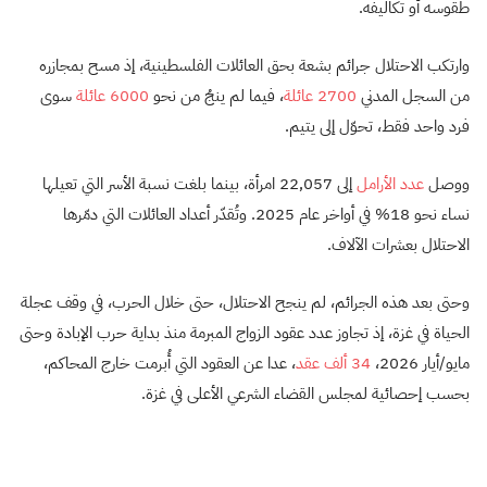
طقوسه أو تكاليفه.
وارتكب الاحتلال جرائم بشعة بحق العائلات الفلسطينية، إذ مسح بمجازره
من السجل المدني
2700 عائلة
، فيما لم ينجُ من نحو
6000 عائلة
سوى
فرد واحد فقط، تحوّل إلى يتيم.
ووصل
عدد الأرامل
إلى 22,057 امرأة، بينما بلغت نسبة الأسر التي تعيلها
نساء نحو 18% في أواخر عام 2025. وتُقدّر أعداد العائلات التي دمّرها
الاحتلال بعشرات الآلاف.
وحتى بعد هذه الجرائم، لم ينجح الاحتلال، حتى خلال الحرب، في وقف عجلة
الحياة في غزة، إذ تجاوز عدد عقود الزواج المبرمة منذ بداية حرب الإبادة وحتى
مايو/أيار 2026،
34 ألف عقد
، عدا عن العقود التي أُبرمت خارج المحاكم،
بحسب إحصائية لمجلس القضاء الشرعي الأعلى في غزة.