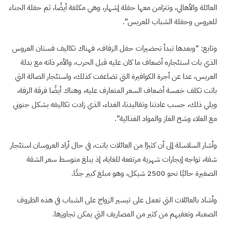
العائلة والأهالي، وتتزامن معها حفلة إشهار، وهي مكلفة أيضًا، ثم حفلة الحناء
للعروس وحفلة الشباب للعريس”.
وتابع: “وبعدها تبدأ تحضيرات حفل الزفاف، فهناك تكاليف فستان العروس
الذي بات استئجاره أضعاف ما كان عليه قبل الحرب، والأمر ذاته مع بدلة
العريس، عدا عن أجرة الكوافيرة التي تضاعفت كذلك، واستئجار الصالة التي
باتت تكلف خمسة أضعاف السعر المتعارف عليه، وهناك أيضًا فرقة الزفة،
ويلي ذلك، حسب عادتنا وتقاليدنا، الغداء، الذي زادت تكاليفه بشكل جنوني
مع الغلاء وشح الغاز والمواد الغذائية”.
وأشار السلاسلة إلى أن كثيرًا من العائلات باتت، في حال أراد العروسان استئجار
شقة، تواجه إيجارات شهرية مرتفعة للغاية، إذ يبلغ متوسط سعر الشقة
الصغيرة حاليًا نحو 2500 شيكل، وهو مبلغ كبير جدًا.
وأشاد بالعائلات التي تعمل على تيسير الزواج على الشباب في هذه الظروف
الصعبة، وتعفيهم من كثير من المصاريف التي يمكن تجاوزها.