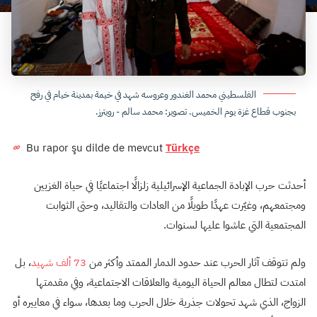
الفلسطيني محمد الغندور وعروسه شهد في خيمة بمدينة خيام في رفح
بجنوب قطاع غزة يوم الخميس. تصوير: محمد سالم - رويترز.
Bu rapor şu dilde de mevcut
Türkçe
أحدثت حرب الإبادة الجماعية الإسرائيلية زلزالًا اجتماعيًا في حياة الغزيين
ومجتمعهم، وغيّرت عهدًا طويلًا من العادات والتقاليد، وحتى الثوابت
المجتمعية التي عاشوا عليها لسنوات.
ولم تتوقف آثار الحرب عند حدود الدمار الممتد وأكثر من
73 ألف شهيد
، بل
امتدت لتطال معالم الحياة اليومية والعلاقات الاجتماعية، وفي مقدمتها
الزواج، الذي شهد تحولات جذرية خلال الحرب وما بعدها، سواء في معاييره أو