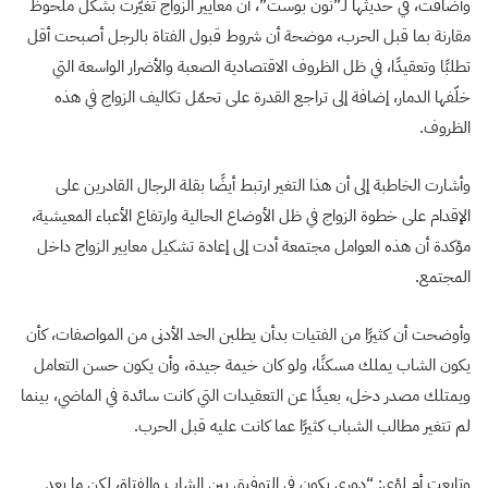
وأضافت، في حديثها لـ”نون بوست”، أن معايير الزواج تغيّرت بشكل ملحوظ
مقارنة بما قبل الحرب، موضحة أن شروط قبول الفتاة بالرجل أصبحت أقل
تطلبًا وتعقيدًا، في ظل الظروف الاقتصادية الصعبة والأضرار الواسعة التي
خلّفها الدمار، إضافة إلى تراجع القدرة على تحمّل تكاليف الزواج في هذه
الظروف.
وأشارت الخاطبة إلى أن هذا التغير ارتبط أيضًا بقلة الرجال القادرين على
الإقدام على خطوة الزواج في ظل الأوضاع الحالية وارتفاع الأعباء المعيشية،
مؤكدة أن هذه العوامل مجتمعة أدت إلى إعادة تشكيل معايير الزواج داخل
المجتمع.
وأوضحت أن كثيرًا من الفتيات بدأن يطلبن الحد الأدنى من المواصفات، كأن
يكون الشاب يملك مسكنًا، ولو كان خيمة جيدة، وأن يكون حسن التعامل
ويمتلك مصدر دخل، بعيدًا عن التعقيدات التي كانت سائدة في الماضي، بينما
لم تتغير مطالب الشباب كثيرًا عما كانت عليه قبل الحرب.
وتابعت أم لؤي: “دوري يكون في التوفيق بين الشاب والفتاة، لكن ما بعد