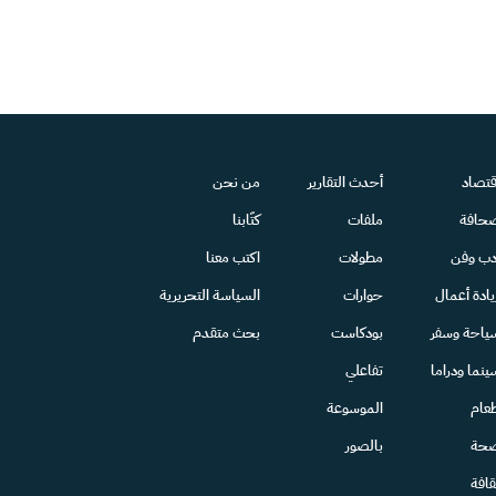
قتصاد
أحدث التقارير
من نحن
حافة
ملفات
كتّابنا
دب وفن
مطولات
اكتب معنا
يادة أعمال
حوارات
السياسة التحريرية
ياحة وسفر
بودكاست
بحث متقدم
ينما ودراما
تفاعلي
عام
الموسوعة
حة
بالصور
قافة