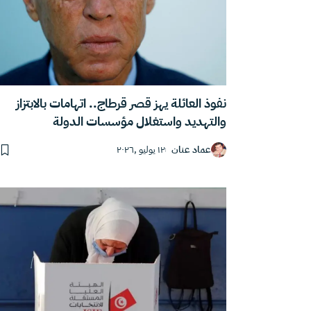
نفوذ العائلة يهز قصر قرطاج.. اتهامات بالابتزاز
والتهديد واستغلال مؤسسات الدولة
عماد عنان
١٢ يوليو ,٢٠٢٦