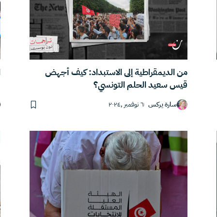
من الديمقراطية إلى الاستبداد: كيف أجهض
ا
قيس سعيد الحلم التونسي؟
سارة يركس
٦ نوفمبر ,٢٠٢٤