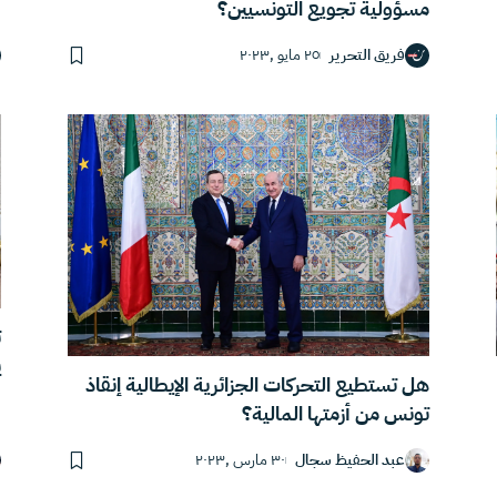
مسؤولية تجويع التونسيين؟
س
فريق التحرير
٢٥ مايو ,٢٠٢٣
ت
ي
هل تستطيع التحركات الجزائرية الإيطالية إنقاذ
تونس من أزمتها المالية؟
عبد الحفيظ سجال
٣٠ مارس ,٢٠٢٣