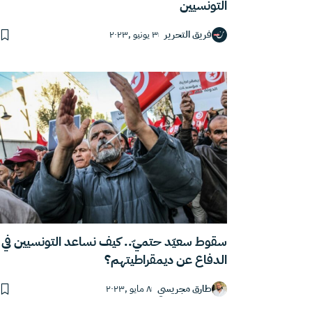
التونسيين
فريق التحرير
٣ يونيو ,٢٠٢٣
سقوط سعيّد حتميّ.. كيف نساعد التونسيين في
الدفاع عن ديمقراطيتهم؟
طارق مجريسي
٨ مايو ,٢٠٢٣