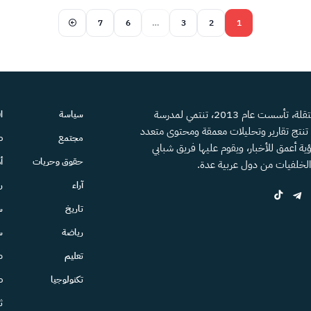
7
6
…
3
2
1
منصة إعلامية مستقلة، تأسست عام 2013، تنتمي لمدرسة
سياسة
ا
، تنتج تقارير وتحليلات معمقة ومحتوى متعدد
مجتمع
ص
ية أعمق للأخبار، ويقوم عليها فريق شبابي
حقوق وحريات
أ
الخلفيات من دول عربية عدة.
آراء
ر
تاريخ
س
رياضة
س
تعليم
ط
تكنولوجيا
ص
ث