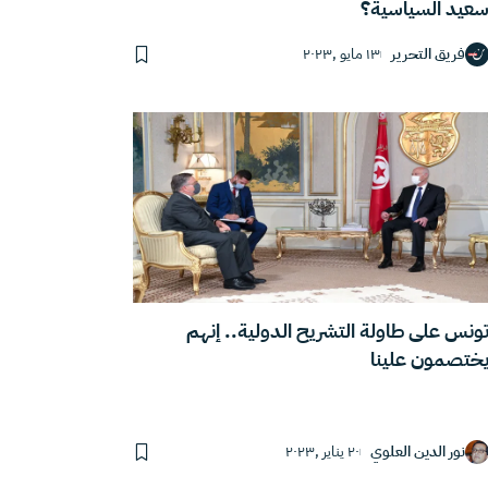
عيد السياسية؟
فريق التحرير
١٣ مايو ,٢٠٢٣
ونس على طاولة التشريح الدولية.. إنهم
ختصمون علينا
نور الدين العلوي
٢٠ يناير ,٢٠٢٣