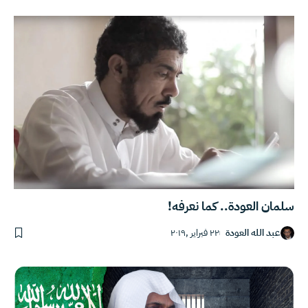
سلمان العودة.. كما نعرفه!
عبد الله العودة
٢٢ فبراير ,٢٠١٩