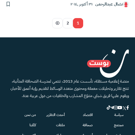
نضال عبدالرحمن
٣١ أكتوبر ,٢٠١٤
2
1
منصة إعلامية مستقلة، تأسست عام 2013، تنتمي لمدرسة الصحافة المتأنية،
تنتج تقارير وتحليلات معمقة ومحتوى متعدد الوسائط لتقديم رؤية أعمق للأخبار،
ويقوم عليها فريق شبابي متنوّع المشارب والخلفيات من دول عربية عدة.
سياسة
اقتصاد
أحدث التقارير
من نحن
مجتمع
صحافة
ملفات
كتّابنا