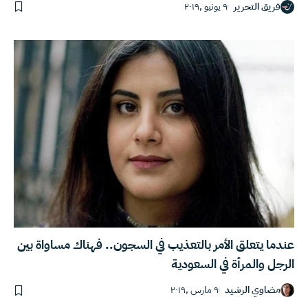
فريق التحرير
٩ يونيو ,٢٠١٩
عندما يتعلق الأمر بالتعذيب في السجون.. فهناك مساواة بين
الرجل والمرأة في السعودية
مضاوي الرشيد
٩ مارس ,٢٠١٩