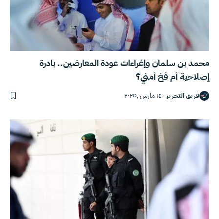
محمد بن سلمان وإغراءات عودة المعارضين.. بادرة
إصلاحية أم فخ أمني؟
فريق التحرير
١٤ مارس ,٢٠٢٥