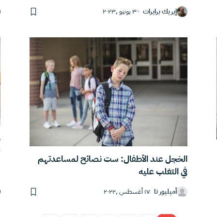
إيريك برايرات
٣٠ يونيو ,٢٠٢٣
م
ل
الخجل عند الأطفال: ست نصائح لمساعدتهم
في التغلب عليه
أميليور تا
١٧ أغسطس ,٢٠٢٢