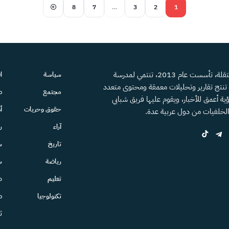
8
7
…
3
2
1
منصة إعلامية مستقلة، تأسست عام 2013، تنتمي لمدرسة
سياسة
ا
، تنتج تقارير وتحليلات معمقة ومحتوى متعدد
مجتمع
ص
ية أعمق للأخبار، ويقوم عليها فريق شبابي
حقوق وحريات
أ
الخلفيات من دول عربية عدة.
آراء
ر
تاريخ
س
رياضة
س
تعليم
ط
تكنولوجيا
ص
ث