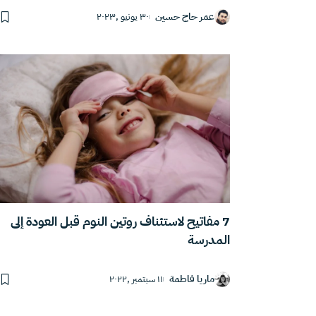
عمر حاج حسين
٣٠ يونيو ,٢٠٢٣
7 مفاتيح لاستئناف روتين النوم قبل العودة إلى
المدرسة
ماريا فاطمة
١١ سبتمبر ,٢٠٢٢