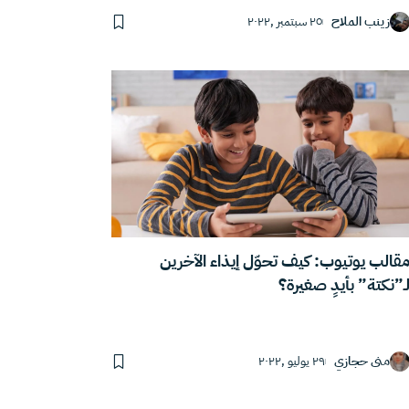
زينب الملاح
٢٥ سبتمبر ,٢٠٢٢
قالب يوتيوب: كيف تحوّل إيذاء الآخرين
ـ”نكتة” بأيدٍ صغيرة؟
منى حجازي
٢٩ يوليو ,٢٠٢٢