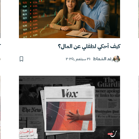
كيف أحكي لطفلي عن المال؟
ك
رغد الشماط
٢١ سبتمبر ,٢٠٢٥