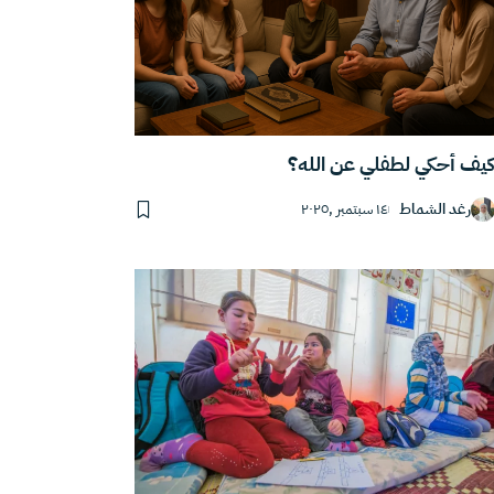
يف أحكي لطفلي عن الله؟
رغد الشماط
١٤ سبتمبر ,٢٠٢٥