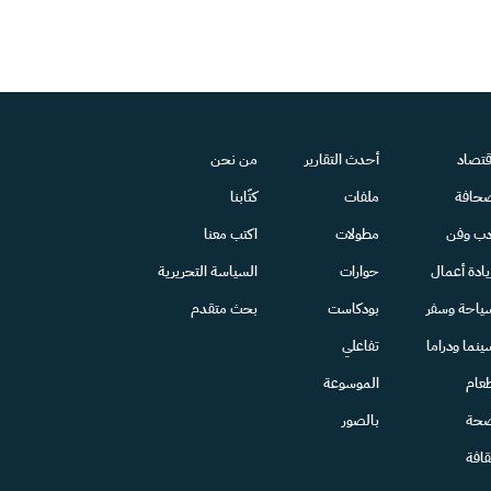
قتصاد
أحدث التقارير
من نحن
حافة
ملفات
كتّابنا
دب وفن
مطولات
اكتب معنا
يادة أعمال
حوارات
السياسة التحريرية
ياحة وسفر
بودكاست
بحث متقدم
ينما ودراما
تفاعلي
عام
الموسوعة
حة
بالصور
قافة