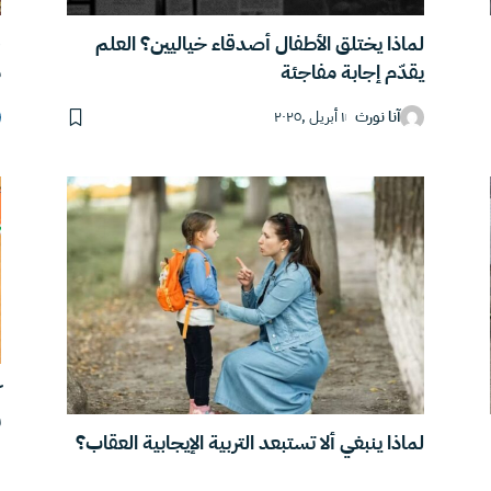
لماذا يختلق الأطفال أصدقاء خياليين؟ العلم
ق
يقدّم إجابة مفاجئة
م
آنا نورث
١ أبريل ,٢٠٢٥
ك
ب
لماذا ينبغي ألا تستبعد التربية الإيجابية العقاب؟