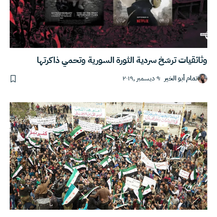
وثائقيات ترسّخ سردية الثورة السورية وتحمي ذاكرتها
تمام أبو الخير
٩ ديسمبر ,٢٠١٩