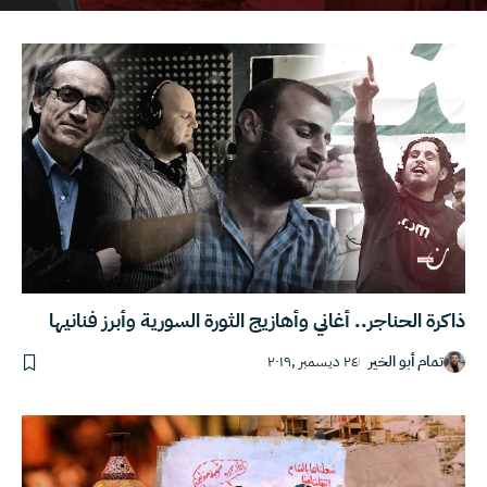
ذاكرة الحناجر.. أغاني وأهازيج الثورة السورية وأبرز فنانيها
تمام أبو الخير
٢٤ ديسمبر ,٢٠١٩