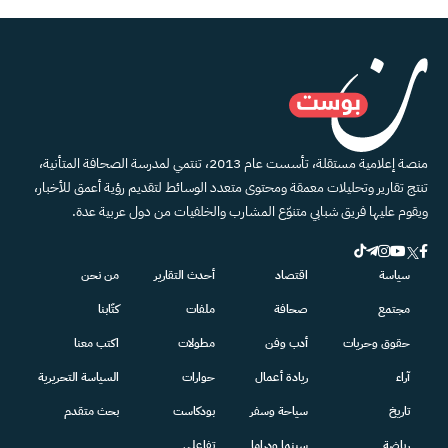
منصة إعلامية مستقلة، تأسست عام 2013، تنتمي لمدرسة الصحافة المتأنية،
تنتج تقارير وتحليلات معمقة ومحتوى متعدد الوسائط لتقديم رؤية أعمق للأخبار،
ويقوم عليها فريق شبابي متنوّع المشارب والخلفيات من دول عربية عدة.
سياسة
اقتصاد
أحدث التقارير
من نحن
مجتمع
صحافة
ملفات
كتّابنا
حقوق وحريات
أدب وفن
مطولات
اكتب معنا
آراء
ريادة أعمال
حوارات
السياسة التحريرية
تاريخ
سياحة وسفر
بودكاست
بحث متقدم
رياضة
سينما ودراما
تفاعلي