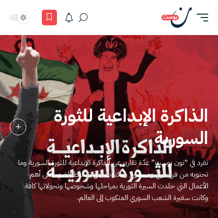
الذاكرة الإبداعية للثورة
السورية
نفرد في “نون بوست” عدّة تقارير عن الذاكرة الإبداعية للثورة السورية وما
تحتويه من فن مرئي ومسموع ومكتوب، مع تسليط الضوء على أهم
الأعمال التي خلدت السيرة الثورية بمراحلها وشخوصها وتحولاتها كافة
وكانت سفيرة الشعب السوري المنكوب إلى العالم.