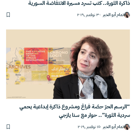
ذاكرة الثورة.. كتب تسرد مسيرة الانتفاضة السورية
تمام أبو الخير
٣٠ نوفمبر ,٢٠١٩
“الرسم الحرّ حصّة فراغ ومشروع ذاكرة إبداعية يحمي
سردية الثورة”.. حوار مع سنا يازجي
تمام أبو الخير
١٥ نوفمبر ,٢٠١٩