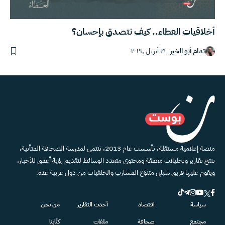
أخلاقيات العطاء.. كيف نتصدق بإحسان؟
تمام أبو الخير
١٩ أبريل ,٢٠٢١
منصة إعلامية مستقلة، تأسست عام 2013، تنتمي لمدرسة الصحافة المتأنية،
تنتج تقارير وتحليلات معمقة ومحتوى متعدد الوسائط لتقديم رؤية أعمق للأخبار،
ويقوم عليها فريق شبابي متنوّع المشارب والخلفيات من دول عربية عدة.
سياسة
اقتصاد
أحدث التقارير
من نحن
مجتمع
صحافة
ملفات
كتّابنا