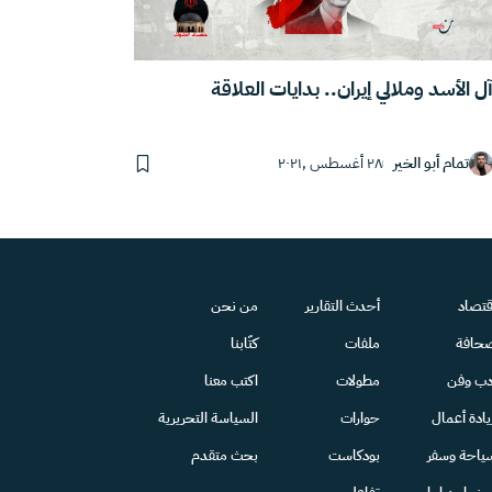
ل الأسد وملالي إيران.. بدايات العلاقة
تمام أبو الخير
٢٨ أغسطس ,٢٠٢١
قتصاد
أحدث التقارير
من نحن
حافة
ملفات
كتّابنا
دب وفن
مطولات
اكتب معنا
يادة أعمال
حوارات
السياسة التحريرية
ياحة وسفر
بودكاست
بحث متقدم