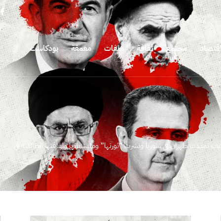
قتصاد
مجتمع
ثقافة
ملفات
معمقة
بودكاست
كيف تمددت طهران في سوريا ونشرت “ثورتها” ومليشياتها وثقافتها الطائفية في