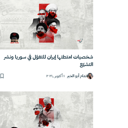
شخصيات امتطتها إيران للتغوّل في سوريا ونشر
التشيّع
تمام أبو الخير
١ أكتوبر ,٢٠٢١