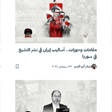
مقامات وحوزات.. أساليب إيران في نشر التشيع
ا
في سوريا
ع
تمام أبو الخير
٢٢ سبتمبر ,٢٠٢١