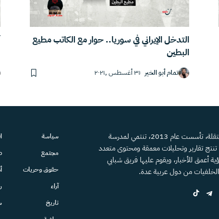
التدخل الإيراني في سوريا.. حوار مع الكاتب مطيع
آ
البطين
تمام أبو الخير
٣١ أغسطس ,٢٠٢١
منصة إعلامية مستقلة، تأسست عام 2013، تنتمي لمدرسة
سياسة
ا
، تنتج تقارير وتحليلات معمقة ومحتوى متعدد
مجتمع
ص
ية أعمق للأخبار، ويقوم عليها فريق شبابي
حقوق وحريات
أ
الخلفيات من دول عربية عدة.
آراء
ر
تاريخ
س