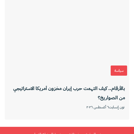
سياسة
بالأرقام.. كيف التهمت حرب إيران مخزون أمريكا الاستراتيجي
من الصواريخ؟
نون إنسايت
٦ أغسطس ٢٠٢٦