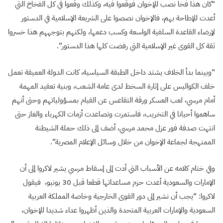
“كان هذا فخا نصب للإخوان فوقعوا فيه، وكذلك وقعوا في كل الفخاخ التي
أعدت للإطاحة بهم، فالإخوان نصصوا على الشريعة الإسلامية في الدستور
لإرضاء القاعدة السلفية الواسعة وكسب دعمها، ولكنهم بتوجههم هذا خسروا
ثقة كل القوى غير الإسلامية التي رفضت كلها هذا الدستور”.
“وبينما بدأ الخلاف يشتد داخل الطبقة السياسية، كانت الدولة العميقة تعمل
خلف الكواليس على إثارة السخط لدى عامة الشعب، وبنية تعقيد المهمة
أمام مرسي، لعب العسكر ورقة التقاعس عن القيام بمسؤولياتهم وحتى أنهم
ساهموا أحيانا في التخريب، فاستمرت وتصاعدت أزمات الكهرباء والغاز حتى
انتهت صدفة فور عزل محمد مرسي، أضف إلى ذلك حملة الشيطنة
الممنهجة لجماعة الإخوان من خلال وسائل الإعلام المصرية”.
وفي ختام كلامه عن الأسباب التي أدت إلى إسقاط مرسي يشير لاكروا إلى أن
الإمارات والسعودية أعدت حزم مساعداتها قطعا قبل 30 يونيو، فيقول
لاكروا: “يجب أن نشير إلى دور القوى الخارجية وخاصة المملكة العربية
السعودية والإمارات العربية المتحدة والذين أظهروا عداء شديدا للإخوان،