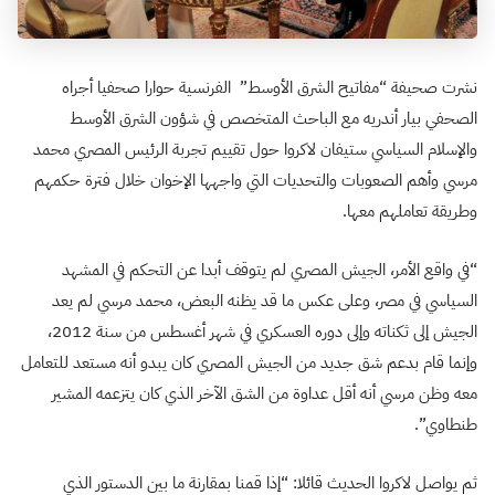
نشرت صحيفة “مفاتيح الشرق الأوسط” الفرنسية حوارا صحفيا أجراه
الصحفي بيار أندريه مع الباحث المتخصص في شؤون الشرق الأوسط
والإسلام السياسي ستيفان لاكروا حول تقييم تجربة الرئيس المصري محمد
مرسي وأهم الصعوبات والتحديات التي واجهها الإخوان خلال فترة حكمهم
وطريقة تعاملهم معها.
“في واقع الأمر، الجيش المصري لم يتوقف أبدا عن التحكم في المشهد
السياسي في مصر، وعلى عكس ما قد يظنه البعض، محمد مرسي لم يعد
الجيش إلى ثكناته وإلى دوره العسكري في شهر أغسطس من سنة 2012،
وإنما قام بدعم شق جديد من الجيش المصري كان يبدو أنه مستعد للتعامل
معه وظن مرسي أنه أقل عداوة من الشق الآخر الذي كان يتزعمه المشير
طنطاوي”.
ثم يواصل لاكروا الحديث قائلا: “إذا قمنا بمقارنة ما بين الدستور الذي