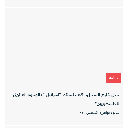
سياسة
جيل خارج السجل.. كيف تتحكم “إسرائيل” بالوجود القانوني
للفلسطينيين؟
سجود عوايص
٦ أغسطس ٢٠٢٦