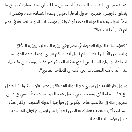
اعتمده مرسي والدستور المعتمد أيام حسني مبارك، لن نجد اختلافا كبيرا في ما
يتعلق بالجيش، فمرسي حاول ادخار الجيش وعدم التصادم معه، وفضل أن
يبدأ المواجهة مع الدولة العميقة أولا، ولكن مؤسسات الدولة العميقة في مصر
لم تكن أبدا متخفية”.
“فمؤسسات الدولة العميقة في مصر وهي وزارة الداخلية ووزارة الدفاع
والمجلس الأعلى للقضاء، لم تقبل أبدا بحكم مرسي، وعداء هذه المؤسسات
لجماعة الإخوان المسلمين الذي شكله العسكر عبر عقود ورسخه في ثقافتها،
مثل أبرز وأهم الصعوبات التي أدت إلى الإطاحة بمرسي”.
وحول طريقة تعامل مرسي مع الدولة العميقة في مصر، يقول لاكروا: “للتعامل
مع هذا العداء الذي وجده مرسي داخل هذه المؤسسات، بدأ مرسي في غرس
مقربين منه في مناصب هامة ليكونوا في مواجهة الدولة العميقة، ولكن هذه
السياسة أثارت غضب معارضيه الذين تخوفوا من توغل الإخوان المسلمين
داخل مؤسسات الدولة”.