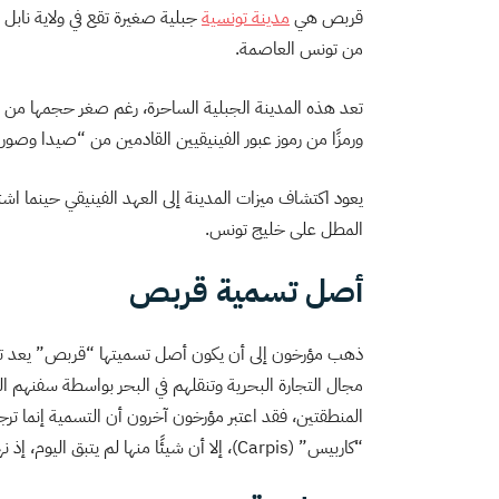
قربص هي
مدينة تونسية
من تونس العاصمة.
تعد هذه المدينة الجبلية الساحرة، رغم صغر حجمها من أقدم ا
ورمزًا من رموز عبور الفينيقيين القادمين من “صيدا و
يعود اكتشاف ميزات المدينة إلى العهد الفينيقي حينما اشت
المطل على خليج تونس.
أصل تسمية قربص
ذهب مؤرخون إلى أن يكون أصل تسميتها “قربص” يعد تحريفً
مجال التجارة البحرية وتنقلهم في البحر بواسطة سفنهم ال
المنطقتين، فقد اعتبر مؤرخون آخرون أن التسمية إنما ترج
“كاربيس” (Carpis)، إلا أن شيئًا منها لم يتبق اليوم، إذ نهبت على أيام الانتداب الفرنسي للبلد.