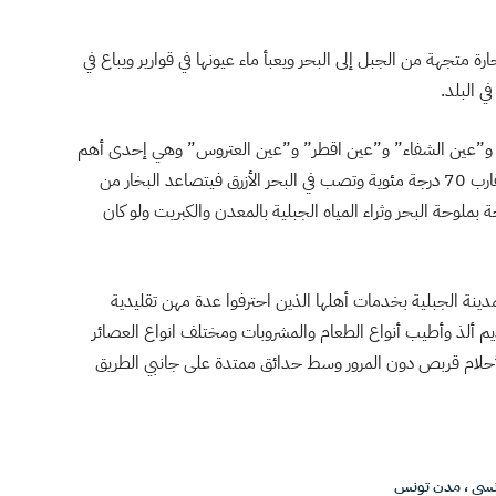
حارة متجهة من الجبل إلى البحر ويعبأ ماء عيونها في قوارير ويباع في
ي البلد.
ية” و”عين الشفاء” و”عين اقطر” و”عين العتروس” وهي إحدى أهم
عيون المياه المعدنية الطبيعية التي تتدفق بدرجة حرارة تقارب 70 درجة مئوية وتصب في البحر الأزرق فيتصاعد البخار من
 بملوحة البحر وثراء المياه الجبلية بالمعدن والكبريت ولو كان
مدينة الجبلية بخدمات أهلها الذين احترفوا عدة مهن تقليدية
يم ألذ وأطيب أنواع الطعام والمشروبات ومختلف انواع العصائر
الأحلام قربص دون المرور وسط حدائق ممتدة على جانبي الطريق
نسي
،
مدن تونس