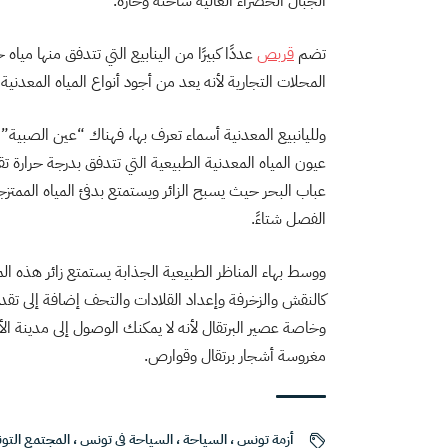
الجبال الخضراء العالية ساخنة وحارة.
تضم
قربص
عددًا كبيرًا من الينابيع التي تتدفق منها مياه 
المحلات التجارية لأنه يعد من أجود أنواع المياه المعدنية ف
ولليانبيع المعدنية أسماء تعرف بها، فهناك “عين الصب
عباب البحر حيث يسبح الزائر ويستمتع بدفئ المياه الممتزجة
الفصل شتاءً.
ووسط بهاء المناظر الطبيعية الجذابة يستمتع زائر هذه ال
كالنقش والزخرفة وإعداد القلادات والتحف إضافة إلى تقد
وخاصة عصير البرتقال لأنه لا يمكنك الوصول إلى مدينة 
مغروسة أشجار برتقال وقوارص.
أزمة تونس
،
السياحة
،
السياحة في تونس
،
المجتمع التو