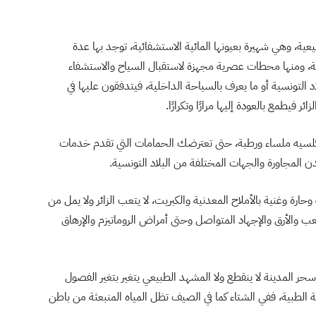
، وهي شهيرة بعيونها المائية الاستشفائية، توجد بها عدة
ة، ومنها محطات عصرية مجهزة لاستقبال السياح والاستشفاء
اد التونسية أو ما يعرف بالسياحة الداخلية، فيتدفقون عليها في
ر فيطمع بالعودة إليها مرارًا وتكرارًا.
 كلسيه ملساء ورطبة، حتى تعترضك الحمامات التي تقدم خدمات
ن المجاورة والجهات المختلفة من البلاد التونسية.
حارة وغنية بالأملاح المعدنية والكبريت، لا يتعب الزائر ولا يمل من
عب والأرق والإجهاد المتواصل وحتى أمراض الروماتيزم والإرهاق
حر المدينة لا ينقطع ولا المشهد الطبيعي يتغير بتغير الفصول
ة الطبية، ففي الشتاء كما في الصيف تظل المياه المنبعثة من باطن