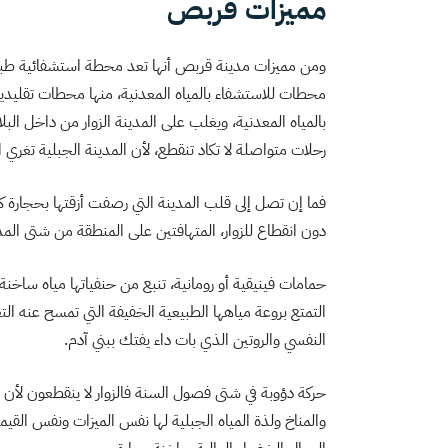
مميزات قربص
ومن مميزات مدينة قربص أنها تعد محطة استشفائية طبيعية
محطات للاستشفاء بالمياه المعدنية، منها محطات تقليدي
بالمياه المعدنية، ويغلب على المدينة الزوار من داخل البل
رحلات متواصلة لا تكاد تنقطع، لأن المدينة الجبلية تغري الزائ
فما إن تصل إلى قلب المدينة التي رصفت أزقتها بحجارة
دون انقطاع للزوار، المتهافتين على المنطقة من شتى المد
حمامات فينيقية أو رومانية، تنبع من حنفياتها مياه ساخنة و
التمتع بروعة مياهها الطبيعية الخفيفة التي تمسح عنه الت
النفسي والروتين الذي بات داء يفتك ببني آدم.
حركة دؤوبة في شتى فصول السنة فالزوار لا ينقطعون لأن س
والمناخ ولذة المياه الجبلية لها نفس الميزات ونفس القيم