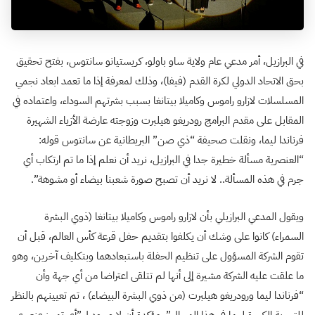
في البرازيل، أمر مدعي عام ولاية ساو باولو، كريستيانو سانتوس، بفتح تحقيق
بحق الاتحاد الدولي لكرة القدم (فيفا)، وذلك لمعرفة إذا ما تعمد ابعاد نجمي
المسلسلات لازارو راموس وكاميلا بيتانغا بسبب بشرتهم السوداء، واعتماده في
المقابل على مقدم البرامج رودريغو هيلبرت وزوجته عارضة الأزياء الشهيرة
فرناندا ليما، ونقلت صحيفة “ذي صن” البريطانية عن سانتوس قوله:
“العنصرية مسألة خطيرة جدا في البرازيل، نريد أن نعلم إذا ما تم ارتكاب أي
جرم في هذه المسألة.. لا نريد أن تصبح صورة شعبنا بيضاء أو مشوهة”.
ويقول المدعي البرازيلي بأن لازارو راموس وكاميلا بيتانغا (ذوي البشرة
السمراء) كانوا على وشك أن يكلفوا بتقديم حفل قرعة كأس العالم، قبل أن
تقوم الشركة المسؤول على تنظيم الحفلة باستبعادهما وبتكليف آخرين، وهو
ما علقت عليه الشركة مشيرة إلى أنها لم تتلقى اعتراضا من أي جهة وأن
“فرناندا ليما ورودريغو هيلبرت (من ذوي البشرة البيضاء) ، تم تعيينهم بالنظر
للتجربة الكبيرة لهما في هذا المجال”، مؤكدة أن لا وجود ل”أي تمييز عنصري