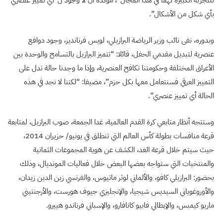
بأي شكل من الأشكال”.
وبدوره، نفى نائب وزير الرياضة البرازيلي، لويس فرنانديز، وجود دوافع
عنصرية لتبديل مقدمي الحفل، قائلا: “تتميز البرازيل بالتسامح والوحدة بين
الأعراق المختلفة وحكومتنا تكافح العنصرية، وإذا ما وجدنا حالة تدل على
التمييز العرقي فسنتعامل معها بكل حزم”، مضيفا: “لكننا لا نجد في هذه
الحالة أي تمييز عنصري”.
وستتجه أنظار متابعي كرة القدم العالمية، غدا الجمعة، صوب البرازيل، لمتابعة
قرعة منافسات بطولة كأس العالم التي تنطلق في يونيو/ حزيران 2014،
حيث سيتم خلال قرعة الغد، الكشف عن هوية المجموعات الثمانية
والمنتخبات التي ستواجه بعضها البعض خلال فعاليات المونديال، وذلك
بحضور: البرازيلي كافو، والألماني لوثر ماتيوس، والفرنسي زين الدين زيدان،
والأوروغوياني السيديس شيجيا، والإنجليزي جيوف هورست، والأرجنتيني
ماريو كيمبس، والإيطالي فابيو كانافارو، والإسباني فرناندو هييرو.