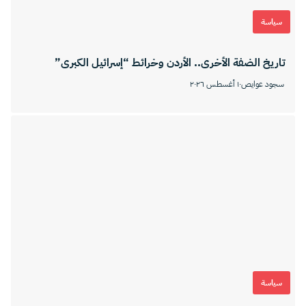
سياسة
تاريخ الضفة الأخرى.. الأردن وخرائط “إسرائيل الكبرى”
سجود عوايص
١٠ أغسطس ٢٠٢٦
سياسة