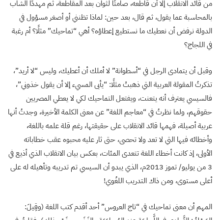
من قائد الانقلاب إلا أن قاطعه، صامتًا لثوان بعد المقاطعة، ثم مهددًا الشاب
بالمحاسبة عما يقول، ثم قال، بعد حين: لماذا تظنني أو أصغر مسؤول في
الدولة نرفض أن نعطيك ما نستطيع إعطاؤه؟ أهي “تماحيك” مثلًا؟ أم رغبة
في اللجاج؟
وقبل أن يتمادى الرجل في “أسطوانة” لا أملك أن أعطيك، وليس “لا أريد”،
تذكرتُ المقولة العربية التي ذهبتْ مثلًا: “يأبى المسيء إلا أن يقول خذوني”،
فالسيسي يعترف أنه يتعنت، ويفتعل التماحيك لكي لا يعطي المصريين
حقوقهم، ولما نظرتُ في “معاجم اللغة” عن معنى الكلمة الأخيرة، وجدتُ أنها
عربية أصيلة، فهمها قائد الانقلاب على حقيقتها، رغم قلة علمه باللغة،
وأخطائه فيها التي لا تعد ولا تحصى، حتى ثار عليه محبوه عقب خطاباته
الأولى، إذ كانت أخطاء اللغة تتعدى المئات، بعكس بيان الانقلاب الذي أذيع في
3 من يوليو/ تموز 2013م، الذي يبدو أن السيسي تم تدريبه وتأهيله له على
أعلى مستوى، ومن ذاك التدريب اللغُوي!
المهم أن معنى تماحيك في “تاج العروس” أحد أقدم كتب اللغة (وقِيلَ: