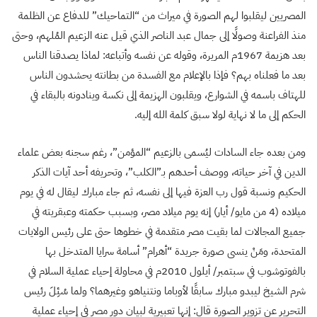
المصريين ليقلبوا لهم الصورة في ميراث من “التماحيك” للدفاع عن الظلمة
منذ الفراعنة وصولًا إلى جمال عبد الناصر الذي قيل عنه الزعيم المُلهم، وحتى
بعد هزيمة 1967م المريرة، وقوله عن نفسه وأتباعه: لماذا يصدقنا الناس
بعد ما فعلناه بهم؟ فإذا بالإعلام مع الفسدة من بطانته يحشدون الناس
للهتاف باسمه في الشوارع، ويقلبون الهزيمة إلى نكسة وينادونه بالبقاء في
الحكم إلى ما لا نهاية لولا سبق كلمة الله إليه.
ومن بعده جاء السادات ليُسمى بالزعيم “المؤمن”، رغم سجنه بعض علماء
الدين في آخر حياته، ووصف أحدهم بـ”الكلب”، وتحريفه أحد آيات الذكر
الحكيم ونسبة قول رب العزة فيها إلى نفسه، ثم جاء مبارك ليقال له في يوم
ميلاده (4 من مايو/ أيار) إنه يوم ميلاد مصر، وبسبب حكمته وعبقريته في
جميع المجالات لما بقيت مصر متقدمة في خطوها حتى على رئيس الولايات
المتحدة، ومَنْ ينسى صورة جريدة “أهرام” أسامة سرايا المتدخل بها
بالفوتوشوب في سبتمبر/ أيلول 2010م في محاولة إحياء عملية السلام في
شرم الشيخ ليبدو مبارك سابقًا لأوباما ونتنياهو وغيرهما؟ ولما سُئِلَ رئيس
التحرير عن تزوير الصورة قال: إنها تعبيرية لبيان دور مصر في إحياء عملية