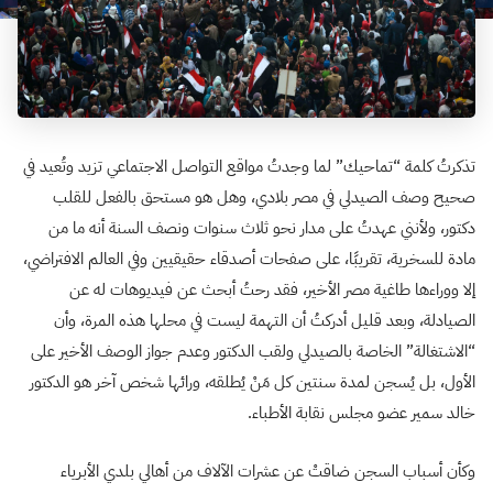
تذكرتُ كلمة “تماحيك” لما وجدتُ مواقع التواصل الاجتماعي تزيد وتُعيد في
صحيح وصف الصيدلي في مصر بلادي، وهل هو مستحق بالفعل للقلب
دكتور، ولأنني عهدتُ على مدار نحو ثلاث سنوات ونصف السنة أنه ما من
مادة للسخرية، تقريبًا، على صفحات أصدقاء حقيقيين وفي العالم الافتراضي،
إلا ووراءها طاغية مصر الأخير، فقد رحتُ أبحث عن فيديوهات له عن
الصيادلة، وبعد قليل أدركتُ أن التهمة ليست في محلها هذه المرة، وأن
“الاشتغالة” الخاصة بالصيدلي ولقب الدكتور وعدم جواز الوصف الأخير على
الأول، بل يُسجن لمدة سنتين كل مَنْ يُطلقه، ورائها شخص آخر هو الدكتور
خالد سمير عضو مجلس نقابة الأطباء.
وكأن أسباب السجن ضاقتْ عن عشرات الآلاف من أهالي بلدي الأبرياء