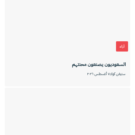
آراء
السعوديون يصنعون محنتهم
ستيفن كوك
٧ أغسطس ٢٠٢٦