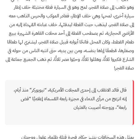
وهو ذاهب إلى صلاة الفجر، لمح وهو في السيارة قطة مختبئة خلف إطار
سيارة أخرى، لمحها وهي خلف الإطار، فغادر الموكب والحرس الذاهب معه
إلى صلاة الفجر، ليذهب حيث القطة ليدفئها، خلف عباءته المُهداة إليه من
الأراضي الحجازية، ثم يصطحب القطة إلى أحد محلات القاهرة الشهيرة ببيع
طعام القطط، وكان المحل فاتحًا أبوابه قبيل صلاة الفجر، ليشتري لها طعامًا
وصغارها، مُطعمًا إياها بنفسه، ومن بين يديه، حتى انتبه الناس من حوله في
الشارع فكبروا ثلاثًا، وهللوا ثلاثًا، وحيّوا مصر ثلاثًا، ثم ذهب الجميع جماعة إلى
صلاة الفجر!
قال قائد الانقلاب إلى إحدى المجلات الأمريكية، “نيويوركر” منذ أيام،
إنه انزعج من مرأى الدماء في مجزرة رابعة المُسماة إعلاميًا “فض
رابعة”، وزوجته أصيبت بالغثيان
بمثل هذه السخافات ينتهز حكام فجرة قتلة ظلمة، عقول ووجدان