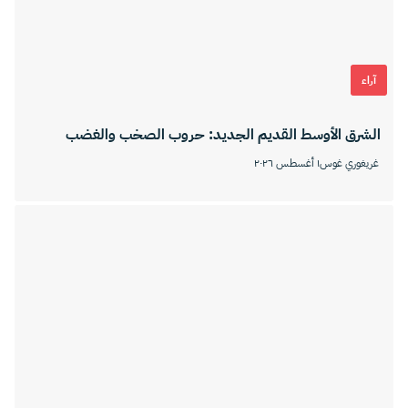
آراء
الشرق الأوسط القديم الجديد: حروب الصخب والغضب
غريغوري غوس
١ أغسطس ٢٠٢٦