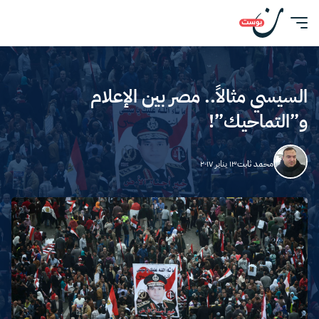
السيسي مثالاً.. مصر بين الإعلام
و”التماحيك”!
محمد ثابت
١٣ يناير ٢٠١٧