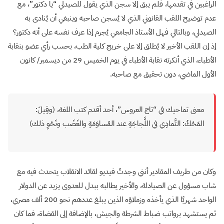
الراغبين في تقدمها، فلم يبق إلا سجن الذي يقول للصيدلي “يا دكتور”، مع
عدم توضيح اللقب القانوني الذي لا يُسجن صاحبه وينبغي أن يُنادى به
الصيدلي، وبالتالي فهل الأستاذ الجامعي يُجرم إذا عرف نفسه على أنه دكتور؟
إذ إن اللقب الأخير لا يُطلق إلا على خريج كلية الطب، بحسب رأي عضو بنقابة
الأطباء، الذي أنكرته نقابة الأطباء في يوم الخميس 29 من ديسمبر/ كانون
الأول الماضي، دون تحقيق مع صاحبه.
معنى تماحيك في “تاج العروس”، أحد أقدم كتب اللغة، (وقِيلَ:
المَحْكُ: التَّمادِي في اللَّجاجَةِ عند المُساوَمَةِ والغَضَب ونَحْوِ ذلك)
وكان من طريف المقادير أنني وجدتُ فيديو لقائد الانقلاب يتحدث فيه مع
شاب مسؤول عن الصيادلة، والأخير يطالبه ببدل للعدوى يزيد عن الدولار
الواحد شهريًا الذي يأخذه وزملاؤه الذين يبلغ عددهم نحو 200 ألف مصري،
ثم يستشهد برواتب ضباط الشرطة والجيش، بالإضافة إلى القضاة، فما كان