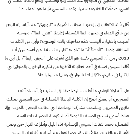
المَحْكُ: التَّمادِي في اللَّجاجَةِ عند المُساوَمَةِ والغَضَب ونَحْوِ ذلك)، فقلتُ في
نفسي: صدقتْ اللغة ومعاجمها، وكذب السيسي فإنما هو “مماحك”!
قال قائد الانقلاب إلى إحدى المجلات الأمريكية “نيويوركر” منذ أيام، إنه انزعج
من مرأى الدماء في مجزرة رابعة المُسماة إعلاميًا “فض رابعة”، وزوجته
أصيبت بالغثيان، أليست هذه تماحيك بالغة الوضوح؟! وأين من الكلمات
السابقة، وادعاء “الْمَسْكَنَةُ” ما تناولته تقارير عقب 14 من أغسطس/ أب
2013م من أن السيسي نفسه هو الذي أشرف على “مجزرة رابعة”، بل أين ما
قاله السيسي نفسه في أحد خطاباته الأخيرة من تذكيره للإخوان بالمجازر التي
ارتكبها في حقهم، ذاكرًا إياها بالتواريخ، ومنها مجزرة رابعة!
على أنه لولا الإعلام، ما أفلحت الرصاصة التي استقرت في أجساد آلاف
المصريين، أو بمعنى أصح إن الكلمة الباطلة المُضللة في حق السيسي ضللت
ملايين المصريين وساعدت مشاركة الرصاصة التي اغتالت البعض بالموت، وإلا
فماذا نُسمي تسبيح الصحف القومية أو الحكومية المصرية ذات الاسم
المُضلل، بحمد لفتات السيسي الإنسانية آناء الليل وأطراف النهار حتى وصل
الأمر إلى مبالغة جريدة في النفاق حتى لتقول منذ أسابيع قليلة إن السيسي