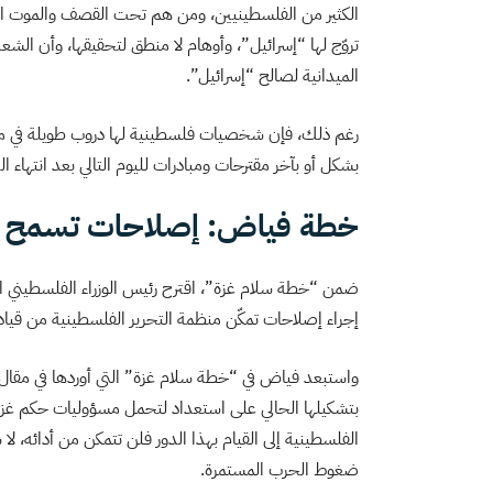
الكثير من الفلسطينيين، ومن هم تحت القصف والموت ا
تروّج لها “إسرائيل”، وأوهام لا منطق لتحقيقها، وأن الش
الميدانية لصالح “إسرائيل”.
رغم ذلك، فإن شخصيات فلسطينية لها دروب طويلة في مش
بشكل أو بآخر مقترحات ومبادرات لليوم التالي بعد انتهاء 
خطة فياض: إصلاحات تسمح لم
ضمن “خطة سلام غزة”، اقترح رئيس الوزراء الفلسطيني ا
إجراء إصلاحات تمكّن منظمة التحرير الفلسطينية من قيا
واستبعد فياض في “خطة سلام غزة” التي أوردها في مقال ل
بتشكيلها الحالي على استعداد لتحمل مسؤوليات حكم غزة 
الفلسطينية إلى القيام بهذا الدور فلن تتمكن من أدائه، ل
ضغوط الحرب المستمرة.