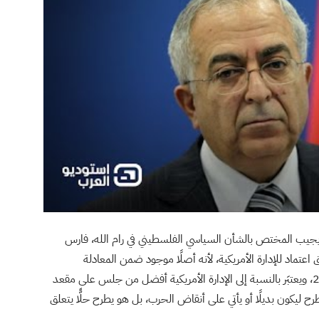
جيب المختص بالشأن السياسي الفلسطيني في رام الله، فارس
عتماد للإدارة الأمريكية، لأنه أصلًا موجود ضمن المعادلة
الأمريكية، تحديدًا بعدما وصل لرئاسة الحكومة عام 2007، ويعتبَر بالنسبة إلى الإدارة الأمريكية أفضل من جلس على مقعد
عام 2003، كما أن فياض لا يطرح ليكون بديلًا أو يأتي على أنقاض الحرب، بل هو يطرح حلًّا يتعلق