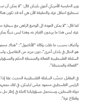
وزير الخارجية الأمريكي أنتوني بلينكن قال: “لا يمكن أن ت
تستطيع احتلال غزة، والحقيقة الآن هي أنه قد تكون هناك ح
كما قال: “لا يمكن العودة الى الوضع الراهن مع سيطرة ح
غزة، ليس هذا ما يريدون القيام به، وهذا ليس شيئًا يمك
وأضاف بحسب ما نقلت وكالة “الأناضول”: “هناك مجموعة م
هو الحال في بلدان أخرى”، دون مزيد من التفاصيل، واستدر
السلطة الفلسطينية الفعالة والمنشطة الحكم والمسؤولية ا
“الفعالة والمنشطة”.
في المقابل، تتجنّب السلطة الفلسطينية الحديث عمّا إذ
الرئيس الفلسطيني محمود عباس لبلينكن، في لقاء جمعهما ف
دولة فلسطين، وسنتحمل مسؤولياتنا كاملة في إطار حل س
وقطاع غزة”.