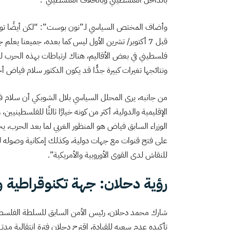
بالداخل الفلسطيني وبالخلاف الفلسطيني”.
وأضاف المختص السياسي لـ”نون بوست”: “لكن أيضًا توقيت 
قبل 7 أكتوبر/ تشرين الأول ليس كما بعده، جميعنا يعل
فلسطيني في بعض الأقاليم، هناك ارتباطات بهذه الحرب لها 
ونتائجها تغيرات كبيرة جدًّا قد يكون الدكتور سلام فياض أحد إفرازاتها، كما كان عام 07
من جانبه، يرى المحلل السياسي بلال الشوبكي أن سلام فياض
الإقليمية والدولية، أكثر من كونه خيارًا ثالثًا للفلسطي
الوزراء السابق فياض هو المنظور الغربي لما بعد الحرب، يح
على فتح قنوات مع جهات دولية، وكذلك إمكانية وصوله لد
للنقاش لدى القوى الأوروبية والأمريكية”.
رؤية دحلان: جهة تكنوقراطية
شارك محمد دحلان، رئيس الأمن السابق للسلطة الفلسطيني
تأكيده عدم سعيه للقيادة، اقترح دحلان فترة انتقالية مدته