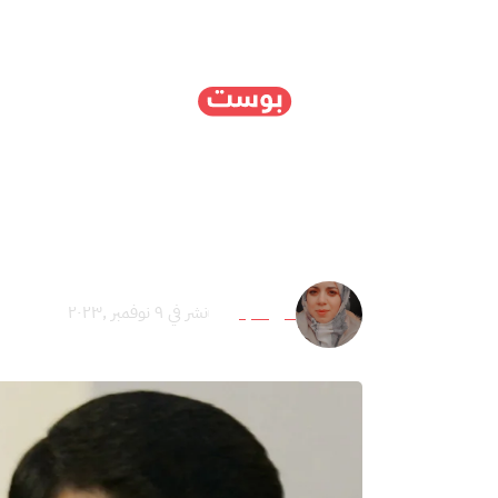
الرئيسية
سياسة
ا
خطة فياض ورؤية دحلان.. 
منى حجازي
نشر في ٩ نوفمبر ,٢٠٢٣