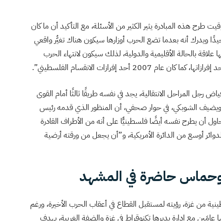
طرح هذه المبادرة يثير الكثير من الأسئلة، مع التأكيد أن ما كان
م جيدًا ويدرك أنه بعدما تضع الحرب أوزارها سيكون هناك تغيُّر واقعي
علاقة بالحالة الأقليمية والدولية، لذلك سيكون لانتهاء الحرب
20 أحد إفرازات الانقسام الفلسطيني”.
 رجل المراحل الانتقالية، يجد في نفسه طريقًا ثالثًا أمام القوى
نيين، ويضيف الشوبكي، في حوار صحفي، أن المنظور الذي قدمه رئيس
اول أن يطرح نفسه أيضًا فلسطينيًّا على أنه من الأطراف القادرة
وائر أوسع من الدائرة الأمريكية، و”أن يجعل من ورقته أرضية
 وحماس حاضرة في المشهد
ة من غزة، رؤيته لمستقبل القطاع في أعقاب الحرب الأخيرة، ورغم
ا عامَين مع إدارة يديرها تكنوقراط في غزة والضفة الغربية، بهدف