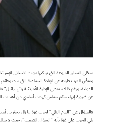
تحظى المجازر المروعة التي ترتكبها قوات الاحتلال الإسرائ
ويغضّ الغرب طرفه عن الإبادة الجماعية التي تبث وقائعها 
الدولية، ورغم ذلك، تعطي الإدارة الأمريكية و”إسرائيل” 
عن ضرورة إنهاء حكم حماس كهدف أساسي من أهداف العمل
فالسؤال عن “اليوم التالي” لحرب غزة ما زال يحيّر تل أب
يلي الحرب على غزة بأنه “السؤال الصعب”، حيث لا تملك