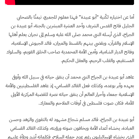
أما عن اختياره لكُنية “أبو عبيدة” فهذا معلوم للجميع، تيمنًا بالصحابي
الجليل فاتح القدس الشريف وأحد العشرة المبشرين بالجنة، أبو عبيدة بن
الجراح، الذي أرسله النبي محمد صلى الله عليه وسلم إلى نجران يعلم أهلها
الإسلام والقرآن، ويقضي بينهم بالقسط والميزان، قائد الجيوش الإسلامية،
وفاتح الديار الشامية، وأمين الأمة المحمدية صاحب الخلق القويم، والسلوك
المستقيم، والقلب الرحيم، والعقل الحكيم.
عاهد أبو عبيدة بن الجراح النبي محمد أن ينفق حياته في سبيل الله وأوفى
بعهده وأبر بوعده، وكذلك فعل القائد القسامي، إذ عاهد الفلسطينيين والأمة
الإسلامية جمعاء وأحرار العالم أن ينفق حياته نصرة للقضية المركزية الأولى
للأمة، فكان صوت فلسطين في أوقات الملاحم والمعارك.
أبو عبيدة بن الجراح، قائد مسلم شجاع مشهود له بالتقوى والزهد وحسن
العبادة، يخشاه أعداء الأمة ويخافون صوته ورؤيته، وكذلك القائد القسامي
الذي يخشاه الإسرائيليون رغم عدم حمله السلاح، فكلماته أشد وطأة عليهم