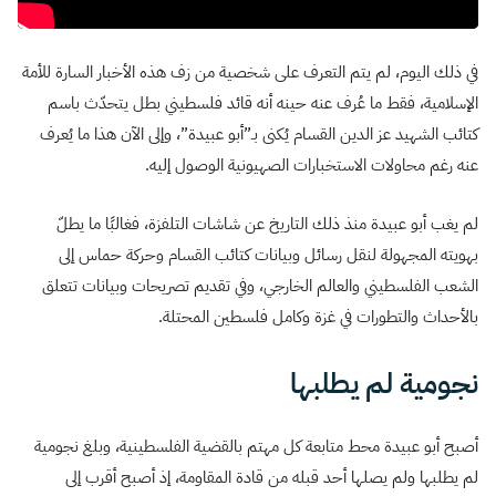
في ذلك اليوم، لم يتم التعرف على شخصية من زف هذه الأخبار السارة للأمة
الإسلامية، فقط ما عُرف عنه حينه أنه قائد فلسطيني بطل يتحدّث باسم
كتائب الشهيد عز الدين القسام يُكنى بـ”أبو عبيدة”، وإلى الآن هذا ما يُعرف
عنه رغم محاولات الاستخبارات الصهيونية الوصول إليه.
لم يغب أبو عبيدة منذ ذلك التاريخ عن شاشات التلفزة، فغالبًا ما يطلّ
بهويته المجهولة لنقل رسائل وبيانات كتائب القسام وحركة حماس إلى
الشعب الفلسطيني والعالم الخارجي، وفي تقديم تصريحات وبيانات تتعلق
بالأحداث والتطورات في غزة وكامل فلسطين المحتلة.
نجومية لم يطلبها
أصبح أبو عبيدة محط متابعة كل مهتم بالقضية الفلسطينية، وبلغ نجومية
لم يطلبها ولم يصلها أحد قبله من قادة المقاومة، إذ أصبح أقرب إلى