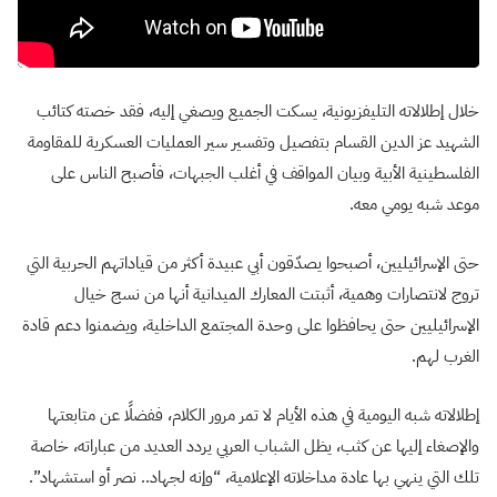
خلال إطلالاته التليفزيونية، يسكت الجميع ويصغي إليه، فقد خصته كتائب
الشهيد عز الدين القسام بتفصيل وتفسير سير العمليات العسكرية للمقاومة
الفلسطينية الأبية وبيان المواقف في أغلب الجبهات، فأصبح الناس على
موعد شبه يومي معه.
حتى الإسرائيليين، أصبحوا يصدّقون أبي عبيدة أكثر من قياداتهم الحربية التي
تروج لانتصارات وهمية، أثبتت المعارك الميدانية أنها من نسج خيال
الإسرائيليين حتى يحافظوا على وحدة المجتمع الداخلية، ويضمنوا دعم قادة
الغرب لهم.
إطلالاته شبه اليومية في هذه الأيام لا تمر مرور الكلام، ففضلًا عن متابعتها
والإصغاء إليها عن كثب، يظل الشباب العربي يردد العديد من عباراته، خاصة
تلك التي ينهي بها عادة مداخلاته الإعلامية، “وإنه لجهاد.. نصر أو استشهاد”.