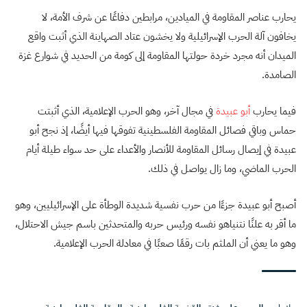
يحارب عناصر المقاومة في الميادين، مرابطين دفاعًا عن شرف الأمة، لا
يخافون آلة الحرب الإسرائيلية ولا يخشون عتاد الصهاينة الذي أثبت واقع
الميدان أنه مجرد خردة حولتها المقاومة إلى كومة من الحديد في شوارع غزة
الصامدة.
فيما يحارب
أبو عبيدة
في مجال آخر، وهو الحرب الإعلامية، الذي أثبتت
حماس وباقي فصائل المقاومة الفلسطينية تفوقها فيها أيضًا، إذ نجح أبو
عبيدة في إيصال رسائل المقاومة للأنصار والأعداء على حد سواء طيلة أيام
الحرب الماضي، وما زال يواصل في ذلك.
أصبح أبو عبيدة جزءًا من حرب نفسية شديدة الوطأة على الإسرائيليين، وهو
ما أقر به علنًا نتنياهو نفسه ورئيس حربه والمتحدثين باسم جيش الاحتلال،
وهو ما يعني أن الملثم بات رقمًا صعبًا في معادلة الحرب الإعلامية.