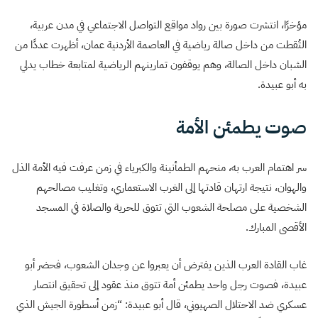
مؤخرًا، انتشرت صورة بين رواد مواقع التواصل الاجتماعي في مدن عربية،
التُقطت من داخل صالة رياضية في العاصمة الأردنية عمان، أظهرت عددًا من
الشبان داخل الصالة، وهم يوقفون تمارينهم الرياضية لمتابعة خطاب يدلي
به أبو عبيدة.
صوت يطمئن الأمة
سر اهتمام العرب به، منحهم الطمأنينة والكبرياء في زمن عرفت فيه الأمة الذل
والهوان، نتيجة ارتهان قادتها إلى الغرب الاستعماري، وتغليب مصالحهم
الشخصية على مصلحة الشعوب التي تتوق للحرية والصلاة في المسجد
الأقصى المبارك.
غاب القادة العرب الذين يفترض أن يعبروا عن وجدان الشعوب، فحضر أبو
عبيدة، فصوت رجل واحد يطمئن أمة تتوق منذ عقود إلى تحقيق انتصار
عسكري ضد الاحتلال الصهيوني، قال أبو عبيدة: “زمن أسطورة الجيش الذي