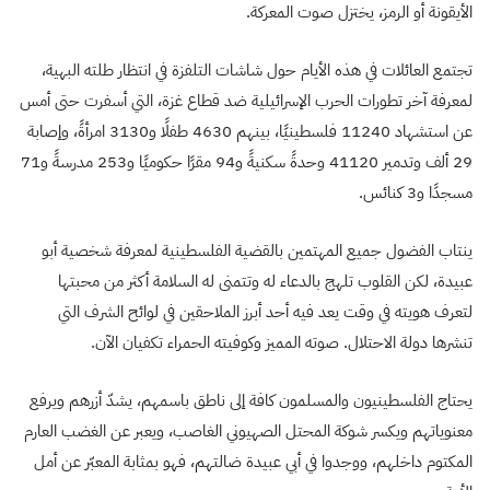
الأيقونة أو الرمز، يختزل صوت المعركة.
تجتمع العائلات في هذه الأيام حول شاشات التلفزة في انتظار طلته البهية،
لمعرفة آخر تطورات الحرب الإسرائيلية ضد قطاع غزة، التي أسفرت حتى أمس
عن استشهاد 11240 فلسطينيًا، بينهم 4630 طفلًا و3130 امرأةً، وإصابة
29 ألف وتدمير 41120 وحدةً سكنيةً و94 مقرًا حكوميًا و253 مدرسةً و71
مسجدًا و3 كنائس.
ينتاب الفضول جميع المهتمين بالقضية الفلسطينية لمعرفة شخصية أبو
عبيدة، لكن القلوب تلهج بالدعاء له وتتمنى له السلامة أكثر من محبتها
لتعرف هويته في وقت يعد فيه أحد أبرز الملاحقين في لوائح الشرف التي
تنشرها دولة الاحتلال. صوته المميز وكوفيته الحمراء تكفيان الآن.
يحتاج الفلسطينيون والمسلمون كافة إلى ناطق باسمهم، يشدّ أزرهم ويرفع
معنوياتهم ويكسر شوكة المحتل الصهيوني الغاصب، ويعبر عن الغضب العارم
المكتوم داخلهم، ووجدوا في أبي عبيدة ضالتهم، فهو بمثابة المعبّر عن أمل