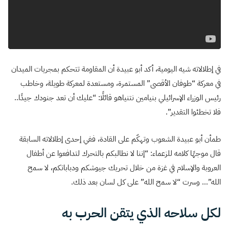
في إطلالاته شيه اليومية، أكد أبو عبيدة أن المقاومة تتحكم بمجريات الميدان
في معركة “طوفان الأقصى” المستمرة، ومستعدة لمعركة طويلة، وخاطب
رئيس الوزراء الإسرائيلي بنيامين نتنياهو قائلًا: “عليك أن تعد جنودك جيدًا..
فلا تخطئوا التقدير”.
طمأن أبو عبيدة الشعوب وتهكّم على القادة، ففي إحدى إطلالاته السابقة
قال موجهًا كلامه للزعماء: “إننا لا نطالبكم بالتحرك لتدافعوا عن أطفال
العروبة والإسلام في غزة من خلال تحريك جيوشكم ودباباتكم، لا سمح
الله”… وسرت “لا سمح الله” على كل لسان بعد ذلك.
لكل سلاحه الذي يتقن الحرب به