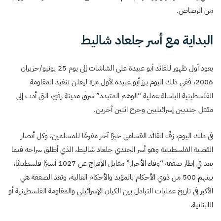
من الرصاص.
البداية مع أسر جلعاد شاليط
يعود أول ظهور للقائد أبو عبيدة على الشاشات إلى يوم 25 يونيو/حزيران
2006، ففي ذلك اليوم برز أبو عبيدة لأول مرة ليعلن تنفيذ المقاومة
الفلسطينية الباسلة عملية “الوهم المتبدد” شرق مدينة رفح، التي أدت إلى
مقتل جنديين إسرائيليين وجرح اثنين آخرين.
في ذلك اليوم، زفّ القائد القسامي خبرًا آخر مفرحًا للمسلمين، وكل أنصار
القضية الفلسطينية وهو أسر الجندي جلعاد شاليط، الذي أطلق سراحه فيما
بعد في إطار صفقة “وفاء الأحرار” مقابل الإفراج عن 1027 أسيرًا فلسطينيًا،
بينهم 500 من ذوي الأحكام بالمؤبد والأحكام العالية، وتعد الصفقة هي
الأكبر في تاريخ عمليات التبادل بين الكيان الإسرائيلي والمقاومة الفلسطينية أو
اللبنانية.