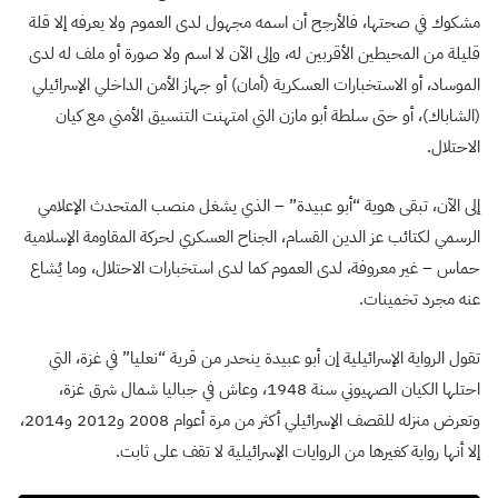
مشكوك في صحتها، فالأرجح أن اسمه مجهول لدى العموم ولا يعرفه إلا قلة
قليلة من المحيطين الأقربين له، وإلى الآن لا اسم ولا صورة أو ملف له لدى
الموساد، أو الاستخبارات العسكرية (أمان) أو جهاز الأمن الداخلي الإسرائيلي
(الشاباك)، أو حتى سلطة أبو مازن التي امتهنت التنسيق الأمني مع كيان
الاحتلال.
إلى الآن، تبقى هوية “أبو عبيدة” – الذي يشغل منصب المتحدث الإعلامي
الرسمي لكتائب عز الدين القسام، الجناح العسكري لحركة المقاومة الإسلامية
حماس – غير معروفة، لدى العموم كما لدى استخبارات الاحتلال، وما يُشاع
عنه مجرد تخمينات.
تقول الرواية الإسرائيلية إن أبو عبيدة ينحدر من قرية “نعليا” في غزة، التي
احتلها الكيان الصهيوني سنة 1948، وعاش في جباليا شمال شرق غزة،
وتعرض منزله للقصف الإسرائيلي أكثر من مرة أعوام 2008 و2012 و2014،
إلا أنها رواية كغيرها من الروايات الإسرائيلية لا تقف على ثابت.