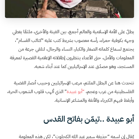
يطلّ على الأمة الإسلامية والعالم أجمع، بين الفينة والأخرى، ملثمًا يغطي
وجهه بكوفية حمراء، رأسه معصوب بشريط كتب عليه “كتائب القسام”،
يجتمع لسماع كلماته الصغار والكبار، النساء والرجال، لتلقي جرعة من
المعلومات والأمل، حتى الأعداء ينتظرون إطلالاته الإعلامية القصيرة لمعرفة
المستجد، وهو مصدّق عند الإسرائيليين كما عند أبناء شعبه.
نتحدث هنا عن البطل الملثم، مرعب الإسرائيليين وحبيب أنصار القضية
الفلسطينية من عرب وعجم،
“أبو عبيدة
” الذي ألهب قلوب الشعوب الحرة،
وأيقظ فيهم الكبرياء والأنفة والمشاعر الإنسانية.
أبو عبيدة ..تيمّن بفاتح القدس
يُقال إن اسمه “حذيفة سمير عبد الله الكحلوت”، لكن هذه المعلومة