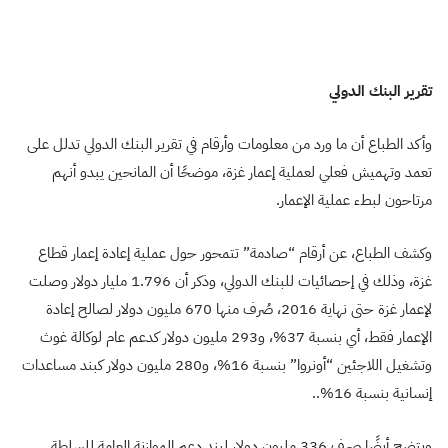
تقرير البنك الدولي
وأكد الطباع أن ما ورد من معلومات وأرقام في تقرير البنك الدولي تدلل على
تعمد وتهميش فعلي لعملية إعمار غزة، موضحًا أن المانحين يبدو أنهم
مرتاحون لبطء عملية الإعمار
.
وكشف الطباع، عن أرقام “صادمة” تتمحور حول عملية إعادة إعمار قطاع
غزة، وذلك في إحصائيات للبنك الدولي، وذكر أن 1.796 مليار دولار وصلت
لإعمار غزة حتى نهاية 2016، صُرف منها 670 مليون دولار لصالح إعادة
الإعمار فقط، أي بنسبة 37%، و293 مليون دولار كدعم عام لوكالة غوث
وتشغيل اللاجئين “أونروا” بنسبة 16%، و280 مليون دولار كبند مساعدات
إنسانية بنسبة 16
%..
ويتضح أيضًا صرف 336 مليون دولار لبند دعم الموازنة العامة للسلطة