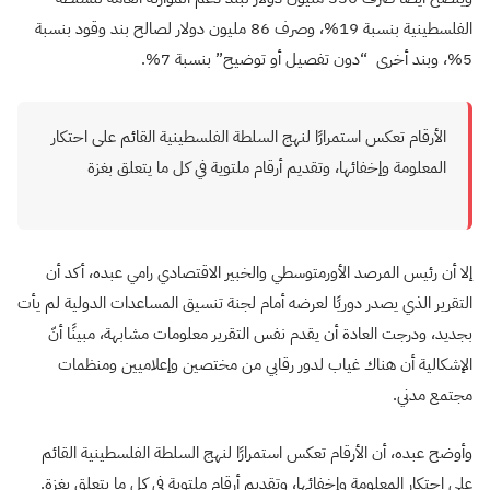
الفلسطينية بنسبة 19%، وصرف 86 مليون دولار لصالح بند وقود بنسبة
5%، وبند أخرى “دون تفصيل أو توضيح” بنسبة 7
%.
الأرقام تعكس استمرارًا لنهج السلطة الفلسطينية القائم على احتكار
المعلومة وإخفائها، وتقديم أرقام ملتوية في كل ما يتعلق بغزة
إلا أن رئيس المرصد
الأورمتوسطي والخبير الاقتصادي رامي عبده، أكد أن
التقرير الذي يصدر دوريًا لعرضه أمام لجنة تنسيق المساعدات الدولية لم يأت
بجديد، ودرجت العادة أن يقدم نفس التقرير معلومات مشابهة، مبينًا أنّ
الإشكالية أن هناك غياب لدور رقابي من مختصين وإعلاميين ومنظمات
مجتمع مدني
.
وأوضح عبده، أن الأرقام تعكس استمرارًا لنهج السلطة الفلسطينية القائم
على احتكار المعلومة وإخفائها، وتقديم أرقام ملتوية في كل ما يتعلق بغزة
.