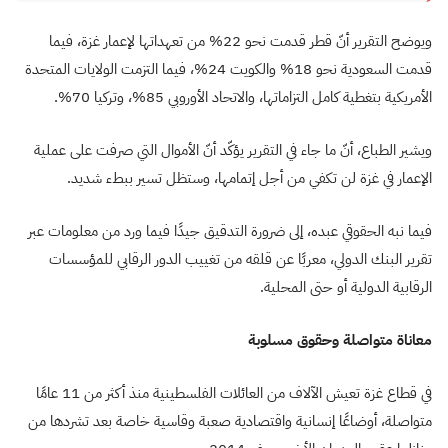
ويوضح التقرير أنّ قطر قدمت نحو 22% من تعهداتها لإعمار غزة، فيما
قدمت السعودية نحو 18% والكويت 24%، فيما التزمت الولايات المتحدة
الأمريكية بتغطية كامل التزاماتها، والاتحاد الأوروبي 85%، وتركيا 70
%.
ويشير الطباع، أنّ ما جاء في التقرير يؤكّد أنّ الأموال التي صرفت على عملية
الإعمار في غزة لن تكفي من أجل إتمامها، وستظل تسير ببطء شديد
.
فيما نبه الحقوقي عبده، إلى ضرورة التدقيق جيدًا فيما ورد من معلومات عبر
تقرير البنك الدولي، معربًا عن قلقه من تغييب الدور الرقابي للمؤسسات
الرقابية الدولية أو حتى المحلية
.
معاناة متواصلة وحقوق مسلوبة
في قطاع غزة تعيش الآلاف من العائلات الفلسطينية منذ أكثر من 11 عامًا
متواصلة، أوضاعًا إنسانية واقتصادية صعبة وقاسية خاصة بعد تشردها من