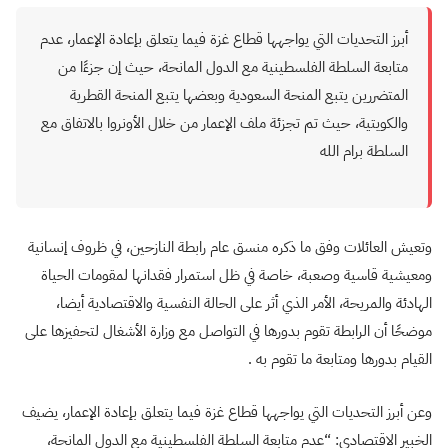
أبرز التحديات التي
يواجهها قطاع غزة فيما يتعلق بإعادة الإعمار، عدم
متابعة السلطة الفلسطينية مع الدول المانحة، حيث إن جزءًا من
المتضررين يتبع المنحة السعودية وبعضها يتبع المنحة القطرية
والكويتية، حيث تم تجزئة ملف الإعمار من خلال الأونروا بالاتفاق مع
السلطة برام الله
وتعيش العائلات وفق ما ذكره منسق عام رابطة النازحين، في ظروف إنسانية
ومعيشية قاسية وصعبة، خاصة في ظل استمرار فقدانها لمقومات الحياة
الهادئة والمريحة، الأمر الذي أثر على الحالة النفسية والاقتصادية أيضا،
موضحًا أن الرابطة تقوم بدورها في التواصل مع وزارة الأشغال لتحفيزها على
القيام بدورها ومتابعة ما تقوم به
.
وعن أبرز التحديات التي
يواجهها قطاع غزة فيما يتعلق بإعادة الإعمار، يضيف
الخبير الاقتصادي: “عدم متابعة السلطة الفلسطينية مع الدول المانحة،