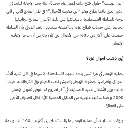
“
نون بوست” حاول فتح ملف إعمار غزة مجددًا، عله يجد الإجابة للتساؤل
الكبير الذي دائما يطرح وهو “أين ذهبت الأموال”؟ في ظل أصابع الاتهام التي
توجه للسلطة الفلسطينية باستيلائها على تلك الأموال لصالح ميزانيتها
الخاصة على حساب قطاع غزة، وما كشفه صندوق النقد الدولي بأن السلطة
حصلت على أكثر من 35% من الأموال التي كان يفترض أن توجه لإعادة
الإعمار
.
أين ذهبت أموال غزة؟
عملية الإعمار في غزة تسير ببطء شديد كالسلحفاة، لا سيما في ظل تشرد آلاف
العوائل وتعرضها لضغوط الإيجار والعيش تحت الخيام وفي
الكرفانات، حيث
طالب وزير الأشغال مفيد الحساينة في آخر تصريح له بتوفير تمويل لإعمار
2000 وحدة سكنية متبقية من المنازل المدمرة كليًا خلال العدوان الأخير
على القطاع
.
ويؤكد
الحساينة، أن عملية الإعمار ما زالت تحتاج إلى أكثر من 100 ألف وحدة