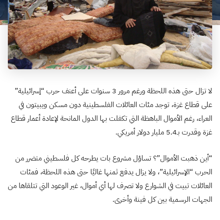
لا تزال حتى هذه اللحظة ورغم مرور 3 سنوات على أعنف حرب “إسرائيلية”
على قطاع غزة، توجد مئات العائلات الفلسطينية دون مسكن ويبيتون في
العراء، رغم الأموال الباهظة التي تكفلت بها الدول المانحة لإعادة أعمار قطاع
غزة وقدرت بـ5.4 مليار دولار أمريكي.
“
أين ذهبت الأموال”؟ تساؤل مشروع بات يطرحه كل فلسطيني متضرر من
الحرب “الإسرائيلية”، ولا يزال يدفع ثمنها غاليًا حتى هذه اللحظة، فمئات
العائلات تبيت في الشوارع ولا تصرف لها أي أموال، غير الوعود التي تتلقاها من
الجهات الرسمية بين كل فينة وأخرى
.