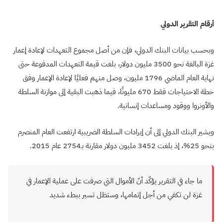
أرقام التقرير الدولي
وبحسب بيانات البنك الدولي، فإن من أصل مجموع التعهدات لإعادة إعمار
غزة البالغة نحو 3500 مليون دولار، بلغت قيمة التعهدات المدفوعة حتى
نهاية العام الماضي 1796 مليون، وصل منهم فعليًا لإعادة الإعمار وفق
خطة الاحتياجات فقط 670 مليونًا، فيما ذهبت البقية إلى موازنة السلطة
والأونروا ووقود ومساعدات إنسانية
.
ويشير البنك الدولي إلى أن إيرادات السلطة الضريبية ارتفعت العام المنصرم
بنحو 25%، إذ بلغت 3452 مليون دولار مقارنة بـ2754 عام 2015
.
ما جاء في التقرير يؤكّد أنّ الأموال التي صرفت على عملية الإعمار في
غزة لن تكفي من أجل إتمامها، وستظل تسير ببطء شديد