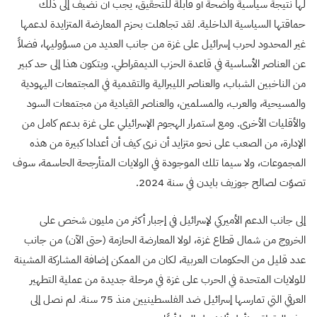
لها نتيجة سياسية واضحة أو قابلة للتحقيق، يجب أن نضيف إلى ذلك
حماقتها السياسية الداخلية. لقد تجاهلت بحزم المعارضة المتزايدة لدعمها
غير المحدود لحرب إسرائيل على غزة من جانب العديد من مسؤوليها، فضلاً
عن العناصر الأساسية في قاعدة الحزب الديمقراطي. ويتكون هذا إلى حد كبير
من الناخبين الشباب، والعناصر الليبرالية والتقدمية في المجتمعات اليهودية
والمسيحية، والعرب، والمسلمين، والعناصر القيادية من مجتمعات السود
والأقليات الأخرى. ومع استمرار الهجوم الإسرائيلي على غزة بدعم كامل من
الإدارة، من الصعب على نحو متزايد أن نرى كيف أن أعدادا كبيرة من هذه
المجموعات، ولا سيما تلك الموجودة في الولايات المتأرجحة الحاسمة، سوف
تصوّت لصالح جوزيف بايدن في سنة 2024.
إلى جانب الدعم الأميركي لإسرائيل في إجبار أكثر من مليون شخص على
الخروج من شمال قطاع غزة، لولا المعارضة الحازمة (حتى الآن) من جانب
عدد قليل من الحكومات العربية، لكان من الممكن إضافة المشاركة المشينة
للولايات المتحدة في الحرب على غزة في مرحلة جديدة من عملية التطهير
العرقي التي تمارسها إسرائيل ضد الفلسطينيين منذ 75 سنة. لم نصل إلى