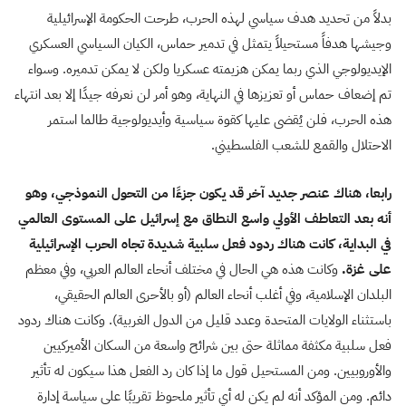
بدلاً من تحديد هدف سياسي لهذه الحرب، طرحت الحكومة الإسرائيلية
وجيشها هدفاً مستحيلاً يتمثل في تدمير حماس، الكيان السياسي العسكري
الإيديولوجي الذي ربما يمكن هزيمته عسكريا ولكن لا يمكن تدميره. وسواء
تم إضعاف حماس أو تعزيزها في النهاية، وهو أمر لن نعرفه جيدًا إلا بعد انتهاء
هذه الحرب، فلن يُقضى عليها كقوة سياسية وأيديولوجية طالما استمر
الاحتلال والقمع للشعب الفلسطيني.
رابعا، هناك عنصر جديد آخر قد يكون جزءًا من التحول النموذجي، وهو
أنه بعد التعاطف الأولي واسع النطاق مع إسرائيل على المستوى العالمي
في البداية، كانت هناك ردود فعل سلبية شديدة تجاه الحرب الإسرائيلية
على غزة.
وكانت هذه هي الحال في مختلف أنحاء العالم العربي، وفي معظم
البلدان الإسلامية، وفي أغلب أنحاء العالم (أو بالأحرى العالم الحقيقي،
باستثناء الولايات المتحدة وعدد قليل من الدول الغربية). وكانت هناك ردود
فعل سلبية مكثفة مماثلة حتى بين شرائح واسعة من السكان الأميركيين
والأوروبيين. ومن المستحيل قول ما إذا كان رد الفعل هذا سيكون له تأثير
دائم. ومن المؤكد أنه لم يكن له أي تأثير ملحوظ تقريبًا على سياسة إدارة