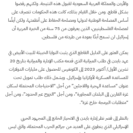
والأردن والمملكة العربية السعودية لقبول هذه النتيجة. ولكنهم رفضوا
بشكل قاطع. ومن خلال القيام بذلك، كانت هذه الحكومات تتصرف على
أساس المصلحة الوطنية لدولها ومصلحة الحفاظ على أنظمتها، ولكن أيضًا
لمصلحة الفلسطينيين، الذين يعرفون من 75 سنة من الخبرة المريرة أن
إسرائيل لن تسمح أبدًا بعودة من طردته من فلسطين.
يمكن العثور على الدليل القاطع الذي يثبت النوايا الخبيثة للبيت الأبيض في
عهد بايدن في طلب الميزانية الذي قدمه مكتب الإدارة والميزانية بتاريخ 20
تشرين الأول/ أكتوبر 2023 إلى الكونغرس للحصول على مليارات الدولارات
للمساعدة العسكرية لأوكرانيا وإسرائيل. ويشمل ذلك طلب تمويل تحت
عنوان “مساعدة الهجرة واللاجئين” من أجل “الاحتياجات المحتملة لسكان
غزة الفارين إلى البلدان المجاورة”، ومن أجل “النزوح عبر الحدود”، ومن أجل
“متطلبات البرمجة خارج غزة”.
بالنظر إلى قصر نظر إدارة بايدن في الانحياز الخانع إلى المجهود الحربي
الإسرائيلي الذي ينطوي على العديد من جرائم الحرب المحتملة، والتي ليس