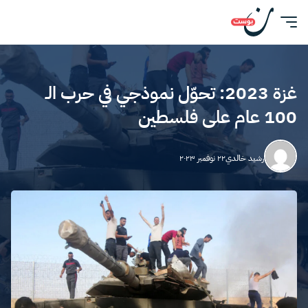
غزة 2023: تحوّل نموذجي في حرب الـ
100 عام على فلسطين
رشيد خالدي
٢٢ نوفمبر ٢٠٢٣