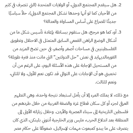
هل سيقدم المجتمع الدولي، أو الولايات المتحدة (التي تتصرف في كثير
من الأحيان كما لو أنها وحدها تشكل المجتمع الدولي)، حلاً سياسيًا
جديدًا للصراع على أساس المساواة والعدالة؟
أو، كما هو مرجح، هل ستقوم ببساطة بإعادة تأسيس شكل ما من
أشكال الوضع الراهن القمعي السابق المتمثل في الاحتلال وتطويق
الفلسطينيين في مساحات أصغر وأصغر، في حين تضخ المزيد من
الفورمالديهايد في نعش “حل الدولتين” التي ماتت منذ فترة طويلة؟
من المستحيل الإجابة على هذه الأسئلة اليوم، على الرغم من أن
تخميني هو أن الإجابات على التوالي قد تكون نعم للأول، ولا للثاني،
ونعم للثالث.
مع ذلك، لا يملك المرء إلا أن يأمل استبعاد نتيجة واحدة، وهي التطهير
العرقي لجزء أو كل سكان قطاع غزة والضفة الغربية من خلال طردهم من
فلسطين التاريخية إلى سيناء المصرية والأردن. وخلال زياراته الأولى إلى
المنطقة بعد اندلاع الحرب، مارس وزير الخارجية أنتوني بلينكن، الذي كان
يتصرف على ما يبدو كمبعوث مهمات لإسرائيل، ضغوطًا على حكام مصر