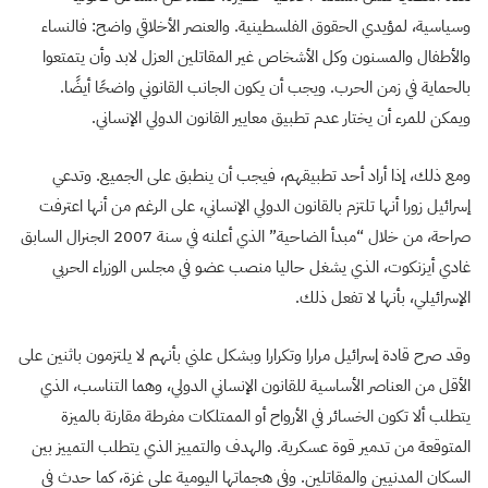
وسياسية، لمؤيدي الحقوق الفلسطينية. والعنصر الأخلاقي واضح: فالنساء
والأطفال والمسنون وكل الأشخاص غير المقاتلين العزل لابد وأن يتمتعوا
بالحماية في زمن الحرب. ويجب أن يكون الجانب القانوني واضحًا أيضًا.
ويمكن للمرء أن يختار عدم تطبيق معايير القانون الدولي الإنساني.
ومع ذلك، إذا أراد أحد تطبيقهم، فيجب أن ينطبق على الجميع. وتدعي
إسرائيل زورا أنها تلتزم بالقانون الدولي الإنساني، على الرغم من أنها اعترفت
صراحة، من خلال “مبدأ الضاحية” الذي أعلنه في سنة 2007 الجنرال السابق
غادي أيزنكوت، الذي يشغل حاليا منصب عضو في مجلس الوزراء الحربي
الإسرائيلي، بأنها لا تفعل ذلك.
وقد صرح قادة إسرائيل مرارا وتكرارا وبشكل علني بأنهم لا يلتزمون باثنين على
الأقل من العناصر الأساسية للقانون الإنساني الدولي، وهما التناسب، الذي
يتطلب ألا تكون الخسائر في الأرواح أو الممتلكات مفرطة مقارنة بالميزة
المتوقعة من تدمير قوة عسكرية. والهدف والتمييز الذي يتطلب التمييز بين
السكان المدنيين والمقاتلين. وفي هجماتها اليومية على غزة، كما حدث في