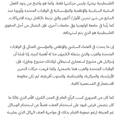
الفلسطينية برمتها، وليس مرتكبيها فقط. وكما هو واضح من ردود الفعل
السلبية السياسية والإعلامية والمؤسساتية في الولايات المتحدة وأوروبا منذ
السابع من شهر تشرين الأول/ أكتوبر والتي ترتبط بالكامل بهذه الانتهاكات،
كما رأينا في جامعة كولومبيا وفي جامعات أخرى، فإن النضال من أجل الحقوق
الفلسطينية هو الذي يتم استهدافه.
إن ما يحدث في الفضاء السياسي والإعلامي والمؤسسي العدائي في الولايات
المتحدة والغرب والذي يشغله الكثيرون منا له أهمية كبيرة. إذا قبلنا أن
إسرائيل هي مشروع استعماري استيطاني (وكذلك مشروع وطني)، فإن
الولايات المتحدة والغرب هما عاصمتها. وكما فهمت حركات التحرير
الأيرلندية، والجزائرية، والفيتنامية، والجنوب أفريقية، لم تكن مقاومة
الاستعمار في المستعمرة كافية.
كما كان من الضروري كسب الرأي العام في المدن الكبرى، الأمر الذي غالبًا ما
كان يتضمن فرض قيود على استخدام العنف، فضلاً عن استخدام الوسائل
غير العنيفة (رغم صعوبة القيام بذلك في مواجهة العنف الهائل الذي يمارسه