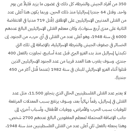
350 من أفراد الجيش والشرطة، كل ذلك في غضون ما يزيد قليلاً عن يوم
واحد. وقتل 64 جنديا إسرائيليا منذ ذلك الحين. وربما يكون هذا أعلى عدد
من القتلى المدنيين الإسرائيليين على الإطلاق (قُتل 719 مدنيا في الانتفاضة
الثانية على مدى أربع سنوات)، وكان معظم القتلى الإسرائيليين البالغ عددهم
6000 في سنة 1948، وهو أعلى عدد من القتلى في أي حرب، من الجنود. إن
الخسائر في صفوف الجيش والشرطة الإسرائيلية، بالإضافة إلى تلك التي
تكبدتها إسرائيل منذ بدء الغزو البري قبل عدة أسابيع، تجاوزت بالفعل 400
جندي. وسوف يقترب هذا العدد قريبا من عدد الجنود الإسرائيليين الذين
قتلوا أثناء الغزو الإسرائيلي للبنان في سنة 1982 (عندما قُتل أكثر من 450
جنديا).
لا يعتبر عدد القتلى الفلسطينيين الحالي الذي يتجاوز 11.500، مثل عدد
القتلى في إسرائيل، رقماً نهائياً بعد، وسوف يرتفع بسبب المعدلات المرتفعة
للوفيات بسبب الحرب والأمراض، ووفيات الأطفال، وأسباب أخرى، إلى
جانب الإضافة المحتملة لمعظم المفقودين البالغ عددهم 2700 شخص.
وهذا يجعله بالفعل ثاني أعلى عدد من القتلى الفلسطينيين منذ سنة 1948،