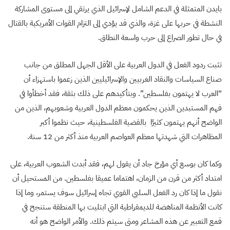
بايدن المتمثلة في الدعم الشامل لإسرائيل الذي يرتقي إلى مستوى المشاركة
النشطة في حربها على غزة، والذي قد يؤدي إلى التزام القوات الأمريكية بالقتال
في حال تطور الصراع إلى حرب واسعة النطاق.
تثبت ردود الفعل في الدول العربية على الأقل الجهل المطلق من جانب
صناع السياسات والنقاد الغربيين والإسرائيليين الذين زعموا باستهزاء أن
“العرب لا يهتمون بفلسطين”. وبتأكيدهم على ذلك بثقة، فقد أخطأوا في
فهم المستبدين الذين يحكمون معظم الدول العربية وشعوبهم، الذين من
الواضح أنهم يهتمون كثيرًا بالقضية الفلسطينية، حيث نظموا أكبر
المظاهرات التي شهدتها معظم العواصم العربية منذ أكثر من 12 سنة.
وكما كان بوسع أي مؤرخ جاد أن يقول لهم، فقد أبدت الشعوب العربية، على
امتداد أكثر من قرن من الزمان، اهتماما عميقا بفلسطين. من المستحيل أن
نقول ما إذا كان رد الفعل السلبي القوي تجاه إسرائيل سوف يستمر، وما إذا
كانت الأنظمة المناهضة للديمقراطية التي ابتليت بها المنطقة ستنجح في
قمع التعبير عن هذه المشاعر ومتى سيتم ذلك. والأمر الواضح هو أنه