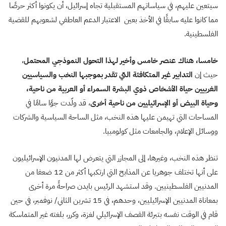
سيتعين عليهم، في سياساتهم المستقبلية تجاه إسرائيل، أن يكونوا أكثر حرصًا
مما كانوا عليه سابقًا في الأخذ بعين الاعتبار الدعم العاطفي لشعوبهم للقضية
الفلسطينية.
خامسا، هناك عنصر خامس وأخير لهذا التحول النموذجي المحتمل
،
حيث إن
التدابير غير المتكافئة التي تقدر بموجبها النخب والسياسيين
الغربيين حياة الأشخاص ذوي البشرة السمراء أو العربية من ناحية،
وحياة البيض أو الإسرائيليين من ناحية أخرى
، قد ولّدت جوًا سامًا في
المساحات التي تهيمن عليها هذه النخب، مثل الساحة السياسية والشركات
ووسائل الإعلام، والجامعات مثل كولومبيا.
تنظر هذه النخب، وغيرها، إلى المجازر التي يتعرض لها المدنيون الإسرائيليون
على أنها تختلف جوهريا عن المذابح التي ارتكبها أكثر من 12 ضعفا من
المدنيين الفلسطينيين. وقد استشهد الرئيس بايدن صراحةً مرة أخرى
بمعاناة المدنيين الإسرائيليين، وحدهم، في 15 تشرين الثاني/ نوفمبر، في حين
قام في الوقت نفسه بتبرئة القصف الإسرائيلي لغزة، وكرر، بلغته غير المتماسكة