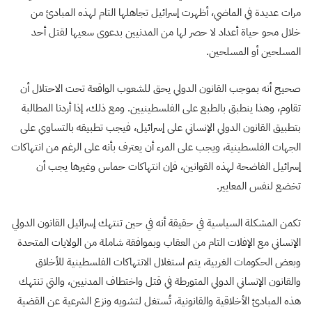
مرات عديدة في الماضي، أظهرت إسرائيل تجاهلها التام لهذه المبادئ من
خلال محو حياة أعداد لا حصر لها من المدنيين بدعوى سعيها لقتل أحد
المسلحين أو المسلحين.
صحيح أنه بموجب القانون الدولي يحق للشعوب الواقعة تحت الاحتلال أن
تقاوم، وهذا ينطبق بالطبع على الفلسطينيين. ومع ذلك، إذا أردنا المطالبة
بتطبيق القانون الدولي الإنساني على إسرائيل، فيجب تطبيقه بالتساوي على
الجهات الفلسطينية، ويجب على المرء أن يعترف بأنه على الرغم من انتهاكات
إسرائيل الفاضحة لهذه القوانين، فإن انتهاكات حماس وغيرها يجب أن
تخضع لنفس المعايير.
تكمن المشكلة السياسية في حقيقة أنه في حين تنتهك إسرائيل القانون الدولي
الإنساني مع الإفلات التام من العقاب وبموافقة شاملة من الولايات المتحدة
وبعض الحكومات الغربية، يتم استغلال الانتهاكات الفلسطينية للأخلاق
والقانون الإنساني الدولي المتورطة في قتل واختطاف المدنيين، والتي تنتهك
هذه المبادئ الأخلاقية والقانونية، تُستغل لتشويه ونزع الشرعية عن القضية