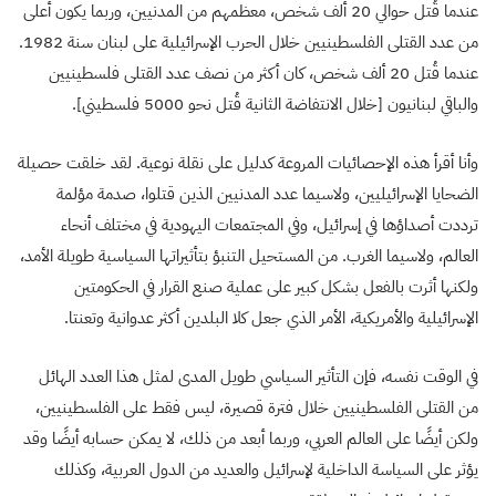
عندما قُتل حوالي 20 ألف شخص، معظمهم من المدنيين، وربما يكون أعلى
من عدد القتلى الفلسطينيين خلال الحرب الإسرائيلية على لبنان سنة 1982.
عندما قُتل 20 ألف شخص، كان أكثر من نصف عدد القتلى فلسطينيين
والباقي لبنانيون [خلال الانتفاضة الثانية قُتل نحو 5000 فلسطيني].
وأنا أقرأ هذه الإحصائيات المروعة كدليل على نقلة نوعية. لقد خلقت حصيلة
الضحايا الإسرائيليين، ولاسيما عدد المدنيين الذين قتلوا، صدمة مؤلمة
ترددت أصداؤها في إسرائيل، وفي المجتمعات اليهودية في مختلف أنحاء
العالم، ولاسيما الغرب. من المستحيل التنبؤ بتأثيراتها السياسية طويلة الأمد،
ولكنها أثرت بالفعل بشكل كبير على عملية صنع القرار في الحكومتين
الإسرائيلية والأمريكية، الأمر الذي جعل كلا البلدين أكثر عدوانية وتعنتا.
في الوقت نفسه، فإن التأثير السياسي طويل المدى لمثل هذا العدد الهائل
من القتلى الفلسطينيين خلال فترة قصيرة، ليس فقط على الفلسطينيين،
ولكن أيضًا على العالم العربي، وربما أبعد من ذلك، لا يمكن حسابه أيضًا وقد
يؤثر على السياسة الداخلية لإسرائيل والعديد من الدول العربية، وكذلك