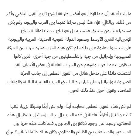
ما زلت أعتقد أن هذا الإطار هو أفضل طريقة لشرح تاريخ القرن الماضي وأكثر
من ذلك. وبالتالي، فإن هذا ليس صراعا قديما بين العرب واليهود، ولم يكن
مستمرا منذ زمن سحيق فحسب، بل هو نتاج حديث تمامًا لاجتياح
الإمبريالية الشرق الأوسط وصعود الدولة القومية الحديثة، العربية واليهودية
على حد سواء. علاوة على ذلك، لم تكن هذه الحرب مجرد حرب بين الحركة
الصهيونية وإسرائيل من جهة والفلسطينيين من جهة أخرى، الذين كانوا
يحظون بدعم العرب وغيرهم من الجهات الفاعلة في بعض الأحيان. لقد
اشتملت دائمًا على تدخل هائل من القوى العظمى إلى جانب الحركة
الصهيونية وإسرائيل: على غرار بريطانيا حتى الحرب العالمية الثانية، والولايات
المتحدة وقوى أخرى منذ ذلك الحين.
لم تكن هذه القوى العظمى محايدة أبدًا، ولم تكن أبدًا وسيطًا نزيهًا، لكنها
كانت ولا تزال أطرافًا فاعلة في هذه الحرب إلى جانب إسرائيل. بالنظر إلى هذه
الحقائق، وبعيدا عن وجود تكافؤ بين الجانبين، فقد كانت هذه حربا بين
المستعمِر والمستعمَر، بين الظالم والمظلوم، وكان هناك دائما اختلال كبير في