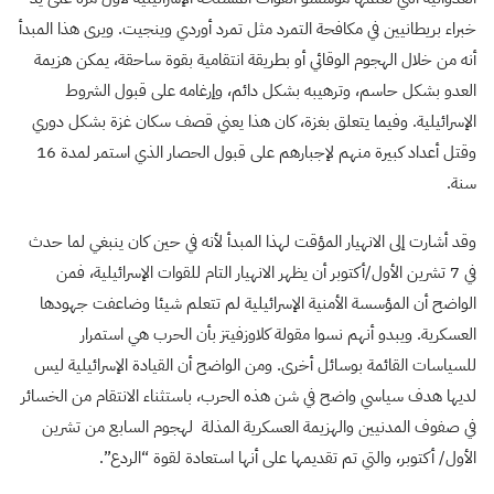
خبراء بريطانيين في مكافحة التمرد مثل تمرد أوردي وينجيت. ويرى هذا المبدأ
أنه من خلال الهجوم الوقائي أو بطريقة انتقامية بقوة ساحقة، يمكن هزيمة
العدو بشكل حاسم، وترهيبه بشكل دائم، وإرغامه على قبول الشروط
الإسرائيلية. وفيما يتعلق بغزة، كان هذا يعني قصف سكان غزة بشكل دوري
وقتل أعداد كبيرة منهم لإجبارهم على قبول الحصار الذي استمر لمدة 16
سنة.
وقد أشارت إلى الانهيار المؤقت لهذا المبدأ لأنه في حين كان ينبغي لما حدث
في 7 تشرين الأول/أكتوبر أن يظهر الانهيار التام للقوات الإسرائيلية، فمن
الواضح أن المؤسسة الأمنية الإسرائيلية لم تتعلم شيئا وضاعفت جهودها
العسكرية. ويبدو أنهم نسوا مقولة كلاوزفيتز بأن الحرب هي استمرار
للسياسات القائمة بوسائل أخرى. ومن الواضح أن القيادة الإسرائيلية ليس
لديها هدف سياسي واضح في شن هذه الحرب، باستثناء الانتقام من الخسائر
في صفوف المدنيين والهزيمة العسكرية المذلة لهجوم السابع من تشرين
الأول/ أكتوبر، والتي تم تقديمها على أنها استعادة لقوة “الردع”.