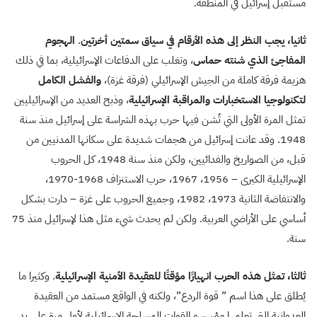
مستقبل إسرائيل في المنطقة.
ثانيا، يجب النظر إلى هذه الأرقام في سياق سمتين أخرتين
.
الهجوم
المفاجئ الذي شنته حماس
، وتغلب على الدفاعات الإسرائيلية، بما في ذلك
هزيمة فرقة كاملة من الجيش الإسرائيلي (فرقة غزة)،
والفشل الكامل
لتكنولوجيا الاستخبارات والمراقبة الإسرائيلية
، وذبح العديد من الإسرائيليين
تمثل المرة الأولى التي تُشن فيها حرب بهذه الشراسة على إسرائيل منذ سنة
1948. وقد عانت إسرائيل من هجمات شديدة على سكانها المدنيين من
قبل، من الصواريخ والفدائيين، ولكن منذ سنة 1948، كل الحروب
الإسرائيلية الكبرى – 1956، 1967، حرب الاستنزاف 1968-1970،
والانتفاضة الثانية 1973، 1982، وجميع الحروب على غزة – دارت بشكل
أساسي على الأراضي العربية. ولكن لم يحدث شيء مثل هذا لإسرائيل منذ 75
سنة.
ثالثا، تمثل هذه الحرب انهيارًا مؤقتًا للعقيدة الأمنية الإسرائيلية
. وكثيرا ما
يُطلق على هذا اسم ” قوة الردع”، ولكنه في الواقع مستمد من العقيدة
العدوانية التي تعلمها مؤسسو القوات المسلحة الإسرائيلية لأول مرة على يد