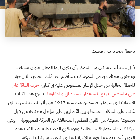
ترجمة وتحرير نون بوست
قبل ستة أسابيع، كان من الممكن أن يكون لهذا المقال عنوان مختلف
ومحتوى مختلف بعض الشيء. كنت سأقدم بعد ذلك الخلفية التاريخية
للحظة الحالية من خلال الإطار المنصوص عليه في كتابي،
حرب المائة عام
على فلسطين: تاريخ الاستعمار الاستيطاني والمقاومة
. يشرح هذا الكتاب
الأحداث التي شهدتها فلسطين منذ سنة 1917 على أنها نتيجة للحرب التي
شُنت على السكان الفلسطينيين الأصليين على مراحل مختلفة من قبل
مجموعة متنوعة من القوى العظمى المتحالفة مع الحركة الصهيونية – وهي
حركة كانت استعمارية استيطانية وقومية في الوقت ذاته. وتحالفت هذه
القوى فيما بعد مع القومية الإسرائيلية التي انبثقت عن تلك الحركة.