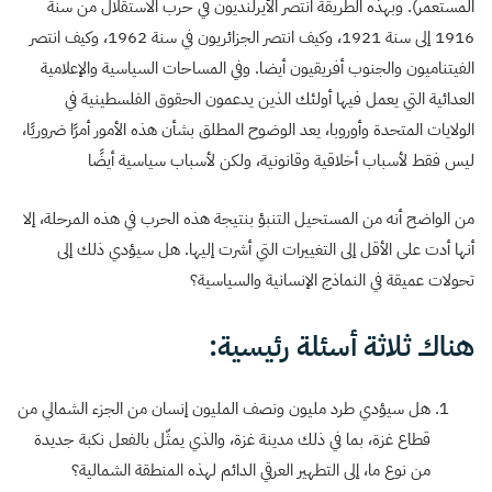
المستعمر). وبهذه الطريقة انتصر الأيرلنديون في حرب الاستقلال من سنة
1916 إلى سنة 1921، وكيف انتصر الجزائريون في سنة 1962، وكيف انتصر
الفيتناميون والجنوب أفريقيون أيضا. وفي المساحات السياسية والإعلامية
العدائية التي يعمل فيها أولئك الذين يدعمون الحقوق الفلسطينية في
الولايات المتحدة وأوروبا، يعد الوضوح المطلق بشأن هذه الأمور أمرًا ضروريًا،
ليس فقط لأسباب أخلاقية وقانونية، ولكن لأسباب سياسية أيضًا
من الواضح أنه من المستحيل التنبؤ بنتيجة هذه الحرب في هذه المرحلة، إلا
أنها أدت على الأقل إلى التغييرات التي أشرت إليها. هل سيؤدي ذلك إلى
تحولات عميقة في النماذج الإنسانية والسياسية؟
هناك ثلاثة أسئلة رئيسية:
هل سيؤدي طرد مليون ونصف المليون إنسان من الجزء الشمالي من
قطاع غزة، بما في ذلك مدينة غزة، والذي يمثّل بالفعل نكبة جديدة
من نوع ما، إلى التطهير العرقي الدائم لهذه المنطقة الشمالية؟