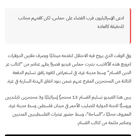
ادعى الإسرائيليون قرب القضاء على حماس، لكن كلامهم مجانب
للحقيقة كالعادة
وفي الوقت الذي يروج فيه الاحتلال لتقدمه ميدانيًا ويصرف ملايين الدولارات
لترويج هذه الأكاذيب، نشرت حماس فيديو قصيرًا يظهر عناصر من “كتائب عز
الدين القسام” وسط مدينة غزة، في استعراض للقوة رافق تسليم الدفعة
الثالثة من المحتجزين المفرج عنهم ضمن بنود اتفاق الهدنة السارية في غزة.
يبين هذا الفيديو تسليم القسام 13 محتجزًا إسرائيليًا و3 محتجزين تايلنديين
وروسيًّا للجنة الدولية للصليب الأحمر في ميدان فلسطين وسط مدينة غزة،
المعروف محليًا بـ”الساحة”، وسط حضور عشرات الفلسطينيين المدنيين
وعناصر ملثمة من كتائب القسام.