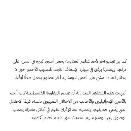
كما برز فيديو آخر لأحد عناصر المقاومة يحمل أسيرة كبيرة في السن، على
ذراعيه ويضعها برفق في سيارة الإسعاف التابعة للصليب الأحمر، حتى لا
يحمّلها عناء المشي على قدميها، ومشهد آخر لمقاوم يحمل طفلًا أيضًا.
أظهرت هذه المشاهد المتداولة أن عناصر المقاومة الفلسطينية كانوا أرحم
بالأسرى الإسرائيليين والأجانب من الاحتلال الصهيوني نفسه، فهذا الاحتلال
الذي يدّعي حمايتهم، وضعهم بعد الإفراج عنهم في أماكن منعزلة يصعب
الوصول إليها، ومنع عنهم الحديث حتى لا يتم فضح أكاذيبه.