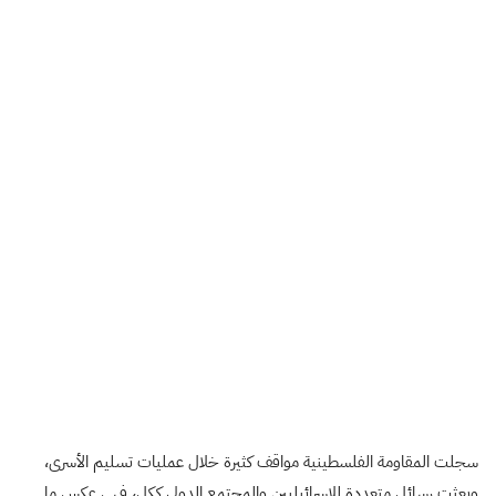
سجلت المقاومة الفلسطينية مواقف كثيرة خلال عمليات تسليم الأسرى،
وبعثت رسائل متعددة للإسرائيليين والمجتمع الدولي ككل، فهي عكس ما