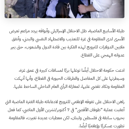
طيلة الأسابيع الماضية، ظل الاحتلال الإسرائيلي وأبواقه يردد مزاعم تعرض
الأسرى لدى المقاومة في غزة للتعذيب والاضطهاد النفسي والبدني، وأنفق
ملايين الدولارات للترويج لهذه الفكرة بين قادة الدول والشعوب، حتى يبرر
عدوانه الهمجي على القطاع.
ادعت حكومة الاحتلال أيضًا توغلها بريًا لمسافات كبيرة في عمق غزة،
وسيطرتها على كل المفاصل والطرقات الحيوية في القطاع، وأنها أنهكت
المقاومة وتكاد تقضي عليها، لمغازلة الرأي العام الداخلي الساخط عليها.
راهن الاحتلال على تفوقه الإعلامي للترويج لادعاءاته طيلة الفترة الماضية التي
أعقبت عملية “طوفان الأقصى” في 7 أكتوبر/تشرين الأول الماضي، كما فعل
بحروب سابقة في فلسطين ولبنان، لكن معطيات عديدة تغيرت، فالمقاومة
تطورت عسكريًا وإعلاميًا أيضًا.