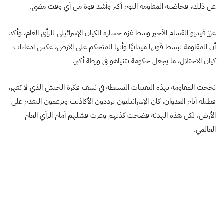
عن ذلك، فحاضنة المقاومة اليوم أكبر وأشد قوة من أي وقت مضى.
عزز فيديو القسام الأخير وسط غزة خسارة الكيان الإسرائيلي للرأي العام، وأكد
أن المقاومة تبسط قوتها ميدانيًا وأنها المتحكم على الأرض، عكس ادعاءات
كيان الاحتلال، ما يجعل حكومة نتنياهو في ورطة أكبر.
نجحت المقاومة بهذه التقنيات البسيطة في نسف فكرة الجيش الذي لا يُقهر،
فطيلة أيام العدوان، كان الإسرائيليون يرددون الأكاذيب ويزعمون التقدم على
الأرض، لكن هذه الهدنة فضحت كذبهم وعرت فشلهم أمام الرأي العام
العالمي.