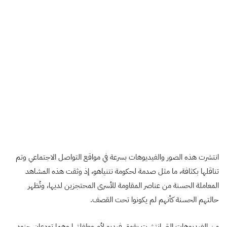
انتشرت هذه الصور والفيديوهات بسرعة في مواقع التواصل الاجتماعي وتم
تناقلها بكثافة، ما مثل صدمة لحكومة نتنياهو، إذ وثقت هذه المشاهد
المعاملة الحسنة من عناصر المقاومة للأسرى المحتجزين لديها، وتُظهر
حالتهم الحسنة كأنهم لم يكونوا تحت القصف.
من الفيديوهات التي انتشرت بقوة، فيديو لأم وطفلتها وهما تودعان جنود