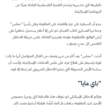
بالطريقة التي تناسبهما وتخدم القضية الفلسطينية العادلة بعيدًا عن
البروباغندا الإسرائيلية.
يبدو أن السيطرة على غزة والقضاء على المقاومة وعلى رأسها “حماس”
وجناحها العسكري كتائب القسام، لم تكن إلا أحلام يستحيل تحققها على
أرض الواقع، فالمقاومة مؤمنة بقضيتها العادلة، عكس مرتزقة الاحتلال
القادمين كل حدبٍ وصوْب.
أثبتت “حماس” بعد أكثر من شهر ونصف من القتال المتواصل أنها ما زالت
قوية وتسيطر على قطاع غزة، على عكس الادعاءات الإسرائيلية، وأثبتت أن
سياسة الأرض المحروقة التي يتبعها الاحتلال الصهيوني لم تزدها إلا قوة.
“باي مايا”
هزائم الاحتلال الإسرائيلي لم تتوقف هنا، فالدعاية التي روجها بخصوص
الأسرى لدى المقاومة سقطت في الماء أيضًا، فطيلة أسابيع مضت كان