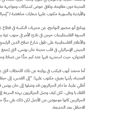
المدينة دون مقاومة، وتلافي خوض اشتباكات ومواجهة مقاوم
والأردنية والسورية مكتوب عليها شعارات مناهضة لـ”إسرا
ويتابع
أبو منصور النواجح، عن مجريات النكسة في قطاع غز
النسوة الفلسطينيات خرجن في بادئ الأمر في جنوب غزة يستقبل
والأعلام الفلسطينية على طول شارع صلاح الدين الرئيسي،
العدوان، حيث استشهد فيها عدد كبير جدًّا من ضباط وجن
أما محمد أيوب فيكتب في روايته عن تلك اللحظات التي عاش
المدينة، رأيتها بعيني، مكتوب عليها: “إلى القدس، إلى حيفا، 
أطلي علينا، ما دام الجزائريون قد وصلوا إلى خان يونس
اللقاء يا وطن.. لكن كيف وصل الجزائريون بهذه السرعة إل
الجزائريين كانوا موجودين من الأصل لكن ذلك بقي سرًّا حرب
الاحتلال بعد الخديعة.