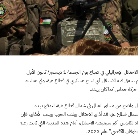
انتهت الهدنة المؤقتة بين فصائل المقاومة الفلسطينية والاحتلال الإسرائيلي في صباح يوم الجمعة 1 ديسمبر/ كانون الأول
ن دامت 7 أيام، أعقبت ما يقارب 50 يومًا لم يحقق فيه الاحتلال أي نجاح عسكري في قطاع غزة، وفي عمليته
 حركة حماس كما كان يهدد.
كل واضح من محاور القتال في شمال قطاع غزة، ليدفع بهذه
ن شمال قطاع غزة قد أذاق الاحتلال ويلات الحرب ورعب الأنفاق، فإن
كابوس أكبر سيعيشه الاحتلال، أمام هذه المدينة التي كانت رعبه