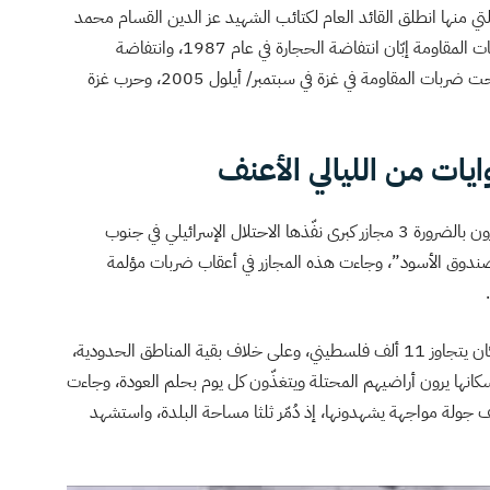
ي منها انطلق القائد العام لكتائب الشهيد عز الدين القسام محمد
الضيف، وقائد حركة حماس في غزة يحيى السنوار، في عمليات المقاومة إبّان انتفاضة الحجارة في عام 1987، وانتفاضة
إلى الانسحاب الإسرائيلي تحت ضربات المقاومة في غزة في سبتمبر/ أيلول 2005، وحرب غزة
يات من الليالي الأعنف
حين يذكر الفلسطينيون حرب غزة عام 2014، فإنهم يذكرون بالضرورة 3 مجازر كبرى نفّذها الاحتلال الإسرائيلي في جنوب
صندوق الأسود”، وجاءت هذه المجازر في أعقاب ضربات مؤلمة
بلدة خزاعة، التي تقع شرق محافظة خان يونس، بعدد سكان يتجاوز 11 ألف فلسطيني، وعلى خلاف بقية المناطق الحدودية،
لى الشرق أكثر داخل أراضي 1948، أي أن سكانها يرون أراضيهم المحتلة ويتغذّون كل يوم بحلم العودة، وجاءت
جولة مواجهة يشهدونها، إذ دُمّر ثلثا مساحة البلدة، واستشهد