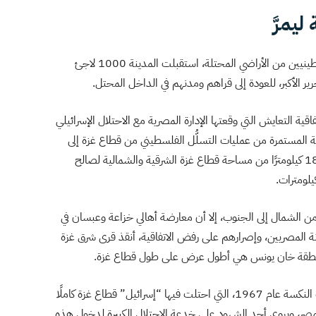
يمرَّ
بعد نكبة عام 1948، وتهجير العصابات الصهيونية للفلسطينيين من الأراضي المحتلة، استقبلت المدينة 1000 لاجئ
ر الأكبر، للعودة إلى قراهم ومدنهم في الداخل المحتل.
 التعايش التي وقعتها الإدارة المصرية مع الاحتلال الإسرائيلي
ائيلية المستمرة من عمليات التسلُّل الفلسطيني من قطاع غزة إلى
الأراضي المحتلة، وجرى بموجب هذه الاتفاقية اقتطاع 185 كيلومترًا من مساحة قطاع غزة الشرقية والشمالية لصالح
 من الشمال إلى الجنوب، إلا أن معارضة أهالي خزاعة وعبسان في
المصريين، وإصرارهم على رفض الاتفاقية، أنقذ قرى شرق غزة
 منطقة خان يونس هي أطول عرض على طول قطاع غزة.
وشهدت خان يونس خداع الاحتلال الإسرائيلي خلال حرب النكسة عام 1967، التي احتلت فيها “إسرائيل” قطاع غزة كاملًا
 مصر، ويروي أحد الشهود على خدعة الاحتلال الكبيرة لدخول هذه