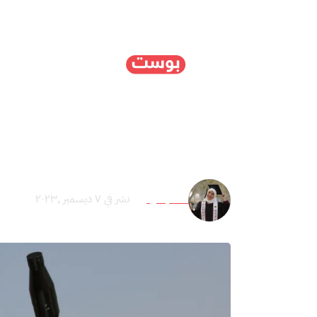
الرئيسية
سياسة
ا
خان يونس.. محطات في تا
نداء بسومي
نشر في ٧ ديسمبر ,٢٠٢٣