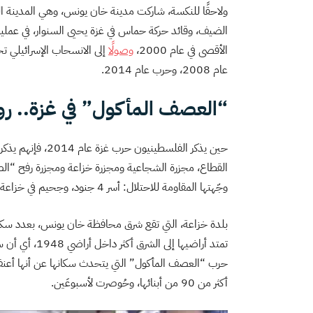
ولاحقًا للنكسة، شاركت مدينة خان يونس، وهي المدينة الت
الأقصى في عام 2000،
وصولًا
عام 2008، وحرب عام 2014.
“العصف المأكول” في غزة.. روا
القطاع، مجزرة الشجاعية ومجزرة خزاعة ومجزرة رفح “ال
وجّهتها المقاومة للاحتلال: أسر 4 جنود، وجحيم في خزاعة.
تمتد أراضيها إ
حرب “العصف المأكول” التي يتحدث سكانها عن أنها أعنف 
أكثر من 90 من أبنائها، وحُوصرت لأسبوعَين.