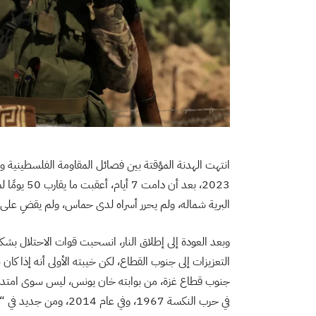
2023، بعد أ
البرية شماله، ولم يحرر أسراه لدى حماس، ولم يقضِ على
وبعد العودة إلى إطلاق النار، انسحبت قوات الاحتلال بش
التعزيزات إلى جنوب القطاع، لكن خيبته الأولى أنه إذا كا
جنوب قطاع غزة، من بوابته خان يونس، ليس سوى امتداد ل
في حرب النكسة 1967، وفي عام 2014، ومن جديد في “طوفان الأقصى” عام 2023.