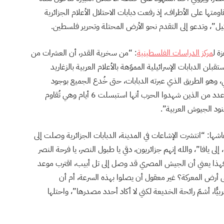
تها على الأطراف، إذ رفعت دبابات الاحتلال الأعلام الجزائرية
ئيل”، وتدعو إلى التقدم نحو الأرض المحتلة وتحرير فلسطين.
ة ل
مركز الدراسات الفلسطينية
: “
من سخرية القدر، أن العشرات من
ن الدبابات الإسرائيلية المموّهة بالأعلام العربية بالزغاريد
 وهو الطريق الذي عبرته الدبابات، حتى خُدع الجميع بوجود
الجيش الإسرائيلي في قلب مدينة خان يونس، التي يُجمع عدد من الذين شهدوا الحرب أنها استبسلت 6 أيام وهي تُقاوم
ود الجيوش العربية”.
ها: “انتشرت الإشاعات في المدينة، الدبابات الجزائرية وصلت إلى
إلى يافا”، والله إنهم جزائريون، دقي يا طبول النصر، يا فرحة النصر
 فهذا يعني أن الجيش المصري قد وصل إلى تل أبيب، اقترب موعد
ى أرض المعركة؟ غير معقول أن يصلوا بهذه السرعة، أم أن
يًّا، أشمّ رائحة الخديعة لكني لا أكاد أحدد مصدرها”، واحتلها