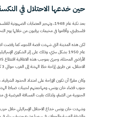
حين خدعها الاحتلال في النكسة ل
فلسطيني، وأقاموا في مخيمات يرقبون من خلالها يوم التحري
لكن هذه المدينة التي شهدت قصة اللجوء، كما رفضت اتفاقية
عام 1950 بشكل سرّي، وذلك على إثر الشكوى الإسر
الاحتلال، عن طريق إزاحة خطّ الهدنة إلى الغرب حوالي 3 كيلومترات.
وكان مقررًا أن تكون الإزاحة على امتداد الحدود الشرقية،
جنوب قضاء خان يونس، ومهاجمتهم لجيبات ضباط الهدنة 
الجنوبية من الضمّ، ولذلك بقيت المسافة العرضية في
والضفة الغربية والجولان في سوريا وشبه جزيرة سيناء في