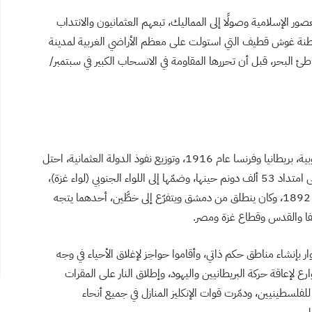
صور الإسلامية وصولًا إلى المماليك، تبعهم العثمانيون والانتداب
ستوطنة غوش قطيف التي استولت على معظم الأراضي الغربية لمدينة
لبحر، قبل أن تحررها المقاومة في الانسحاب الكبير في سبتمبر/
بعد توقيع اتفاقية سايكس بيكو بين دولتَي الاستعمار الأوروبية، بريطانيا وفرنسا عام 1916، وتوزيع نفوذ الدولة العثمانية، احتل
الإنكليز مدينة خان يونس في 23 فبراير/ شباط 1917، على امتداد 53 ألف دونم حينها، وضمّها إلى اللواء الجنوبي (لواء غزة)،
وقد بناه العثمانيون عام 1892، وكان ينطلق من دمشق ويتفرّع إلى خطَّين، أحدهما يتجه
حيفا والقدس وقطاع غزة ومصر.
قام الثوار بإنشاء مناطق حكم ذاتي، وأقاموا حواجز لإغلاق الأحياء في وجه
رع لإعاقة حركة البريطانيين واليهود، وإطلاق النار على المقرات
لفلسطينيين، ودمّرت قوات الإنكليز المنازل في جميع أنحاء