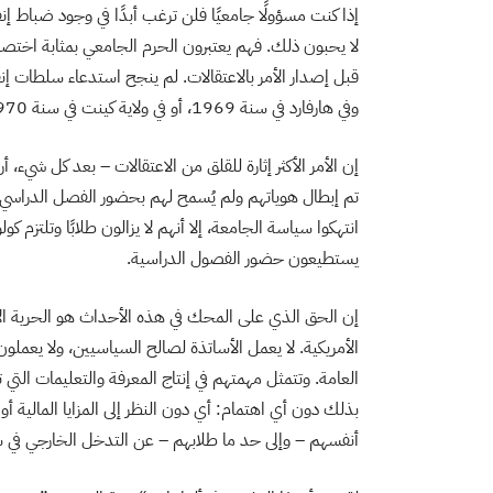
إذا كنت مسؤولًا جامعيًا فلن ترغب أبدًا في وجود ضباط
لا يحبون ذلك. فهم يعتبرون الحرم الجامعي بمثابة اختصا
وفي هارفارد في سنة 1969، أو في ولاية كينت في سنة 1970.
إن الأمر الأكثر إثارة للقلق من الاعتقالات – بعد كل شيء، 
تم إبطال هوياتهم ولم يُسمح لهم بحضور الفصل الدراسي
انتهكوا سياسة الجامعة، إلا أنهم لا يزالون طلابًا وتلتزم ك
يستطيعون حضور الفصول الدراسية.
إن الحق الذي على المحك في هذه الأحداث هو الحرية الأ
الأمريكية. لا يعمل الأساتذة لصالح السياسيين، ولا يعمل
العامة. وتتمثل مهمتهم في إنتاج المعرفة والتعليمات التي 
بذلك دون أي اهتمام: أي دون النظر إلى المزايا المالية أ
أنفسهم – وإلى حد ما طلابهم – عن التدخل الخارجي في شؤون