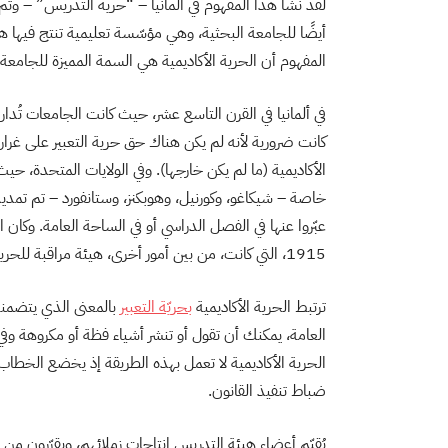
لقد نشأ هذا المفهوم في ألمانيا – “حرية التدريس” – وتم ا
أيضًا للجامعة البحثية، وهي مؤسّسة تعليمية تنتج فيها 
المفهوم أن الحرية الأكاديمية هي السمة المميزة للجامعة 
في ألمانيا في القرن التاسع عشر، حيث كانت الجامعات تُدار
كانت ضرورية لأنه لم يكن هناك حق حرية التعبير على غرار
الأكاديمية (ما لم يكن خارجها). وفي الولايات المتحدة، ح
خاصة – شيكاغو، وكورنيل، وهوبكنز، وستانفورد – تم تمدي
عبّروا عنها في الفصل الدراسي أو في الساحة العامة. وكان
1915، التي كانت، من بين أمور أخرى، هيئة مراقبة للحرية الأكاديمية.
ترتبط الحرية الأكاديمية
بحريّة التعبير
بالمعنى الذي يتضمنه 
العامة، يمكنك أن تقول أو تنشر أشياء فظة أو مكروهة وف
الحرية الأكاديمية لا تعمل بهذه الطريقة إذ يخضع الخطاب 
ضباط تنفيذ القانون.
يُقيّم أعضاء هيئة التدريس إنتاجات زملائهم، ويقرّرو