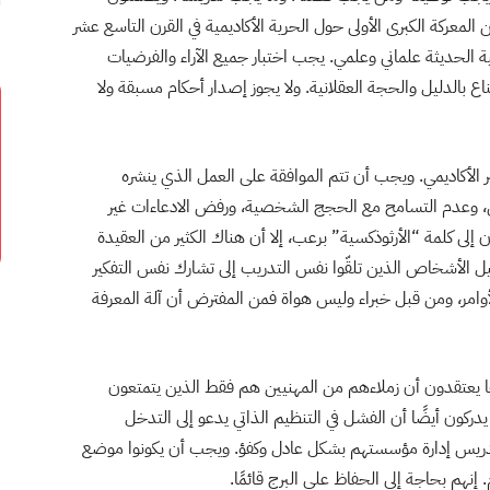
المعركة الكبرى الأولى حول الحرية الأكاديمية في القرن التاسع عشر
ية الحديثة علماني وعلمي. يجب اختبار جميع الآراء والفرضيات
ع بالدليل والحجة العقلانية. ولا يجوز إصدار أحكام مسبقة ولا
ر الأكاديمي. ويجب أن تتم الموافقة على العمل الذي ينشره
باس، وعدم التسامح مع الحجج الشخصية، ورفض الادعاءات غير
ن إلى كلمة “الأرثوذكسية” برعب، إلا أن هناك الكثير من العقيدة
يل الأشخاص الذين تلقّوا نفس التدريب إلى تشارك نفس التفكير
الأوامر، ومن قبل خبراء وليس هواة فمن المفترض أن آلة المعرفة
ها يعتقدون أن زملاءهم من المهنيين هم فقط الذين يتمتعون
ن يدركون أيضًا أن الفشل في التنظيم الذاتي يدعو إلى التدخل
تدريس إدارة مؤسستهم بشكل عادل وكفؤ. ويجب أن يكونوا موضع
نهم بحاجة إلى الحفاظ على البرج قائمًا.