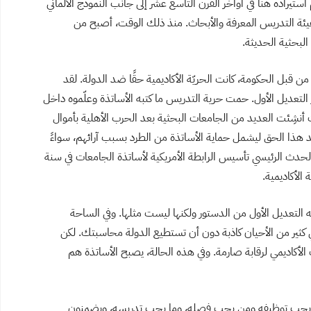
ستيراده هنا في أواخر القرن التاسع عشر إلى جانب النموذج الألماني
هيئة التدريس المعرفة والأبحاث. منذ ذلك الوقت، أصبح من
البحثية الحديثة.
 من قبل الحكومة، كانت الحريّة الأكاديمية حقًا ضد الدولة. لقد
 التعديل الأول. حمت حرية التدريس ما كتبه الأساتذة وعلّموه داخل
يث أنشِئت العديد من الجامعات البحثية بعد الحرب الأهلية بأموال
د هذا الحق ليشمل حماية الأساتذة من الطرد بسبب آرائهم، سواءً
 الحدث الرئيسي تأسيس الرابطة الأمريكية لأساتذة الجامعات في سنة
التعديل الأول من الدستور ولكنها ليست مثلها. وفي الساحة
ي كثير من الأحيان كاذبة دون أن تستطيع الدولة محاسبتك. لكن
الأكاديمي لرقابة صارمة. وفي هذه الحالة، يصبح الأساتذة هم
ن من يجب توظيفه ومن يجب فصله، وما يجب تدريسه، ويضمنون