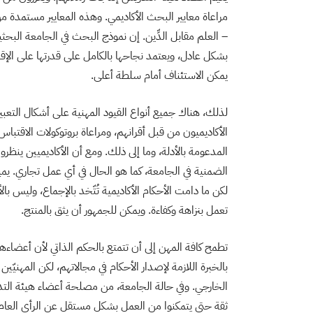
مراعاة معايير البحث الأكاديمي. وهذه المعايير مستمدة من 
– العلم مقابل الدِّين. إن نموذج البحث في الجامعة البحث
بشكل عادل، ويعتمد نجاحها بالكامل على قدرتها على الإقنا
يمكن الاستئناف أمام سلطة أعلى.
لذلك، هناك جميع أنواع القيود المهنية على أشكال التعبي
الأكاديميون من قبل أقرانهم، ومراعاة بروتوكولات الاقت
المدعومة بالأدلة، وما إلى ذلك. ومع أن الأكاديميين ينظرو
الضمنية في الجامعة، كما هو الحال في أي عمل تجاري. يم
لكن ما دامت الأحكام الأكاديمية تُتّخد بالإجماع، وليس ب
تعمل بنزاهة وكفاءة. ويمكن للجمهور أن يثق بالمنتج.
تطمح كافة المهن إلى أن تتمتع بالحكم الذاتي لأن أعضاء
بالخبرة اللازمة لإصدار الأحكام في مجالاتهم، لكن المهنيّي
الخارجي. وفي حالة الجامعة، من مصلحة أعضاء هيئة ال
ثقة حتى يتمكنوا من العمل بشكل مستقل عن الرأي العام. إ