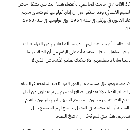
 إنفاذ القانون في حرمك الجامعي. وأعضاء هيئة التدريس بشكل خاص
صهم القضائي، وقد اشتكوا من أن إدارة كولومبيا لم تتشاور معهم
قبل إصدار الأمر بالاعتقالات. لم ينجح استدعاء سلطات إنفاذ القانون في بيركلي في سنة 1964، وفي كولومبيا في سنة 1968،
أراد الطلاب أن يتم اعتقالهم – هو مسألة إيقافهم عن الدراسة. لقد
 وهو تجاهل مذهل لحقيقة أنه على الرغم من أن الطلاب ربما
ولومبيا وبارنارد بتعليمهم. فلا يمكنك تعليم الأشخاص الذين لا
كاديمية وهو حق مستمد من الدور الذي تلعبه الجامعة في الحياة
ون لصالح الأمناء، ولا يعملون لصالح أنفسهم إنهم يعملون من أجل
تقدم الإضافة إلى مخزون المجتمع المعرفي. إنهم يلتزمون بالقيام
و الحزبية أو الشخصية. في المقابل، يسمح لهم المجتمع بعزل
هم. هذا يبني لهم بُرجًا – إن صحّ التعبير.