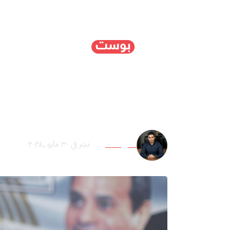
الرئيسية
سياسة
ا
رفع سعر “عيش” المصريين 300%.. ألم يبقَ بدائل غير أكل
صابر طنطاوي
نشر في ٣٠ مايو ,٢٠٢٤