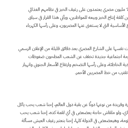
رئيس الحكومة المصرية برر هذا القرار الصادم لأكثر من 70 مليون مصري يعتمدون على رغيف الخبز في نظامهم الغذائي
فة إنتاج الخبز وبيعه للمواطنين، ويأتي هذا القرار في سياق
لأساسية التي لا يستغنى عنها المصريون، وعلى رأسها الكهرباء
 عن 5 تساؤلات رئيسية فرضت نفسها على الشارع المصري بعد دقائق قليلة من الإعلان الرسمي
بحزمة اجتماعية جديدة تخفف عن الشعب المطحون ضغوطات
ة الخاطئة، وعلى رأسها التضخم وارتفاع الأسعار الجنوني وانهيار
ي تقترب من خط المصريين الأحمر.
وفريدة من نوعها دونًا عن بقية دول العالم، إحنا شعب يحب ياكل
لشاي، ولو ملقاش حاجة يعضعض في أي لقمة كده، إحنا شعب يحب
وهيعضعض في الدولة كلها، إحنا بنعتبر رغيف العيش مسألة