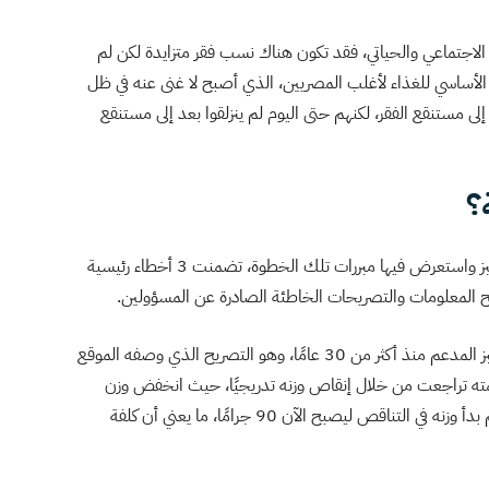
اجتماعي والحياتي، فقد تكون هناك نسب فقر متزايدة لكن لم
لأساسي للغذاء لأغلب المصريين، الذي أصبح لا غنى عنه في ظل
لى مستنقع الفقر، لكنهم حتى اليوم لم ينزلقوا بعد إلى مستنقع
؟
الكلمة التي قالها رئيس الحكومة، لإعلان قرار رفع سعر الخبز واستعرض فيها مبررات تلك الخطوة، تضمنت 3 أخطاء رئيسية
لمعلومات والتصريحات الخاطئة الصادرة عن المسؤولين.
ما قاله مدبولي بإنه لم يتم تحريك سعر الخبز المدعم منذ أكثر من 30 عامًا، وهو التصريح الذي وصفه الموقع
مته تراجعت من خلال إنقاص وزنه تدريجيًا، حيث انخفض وزن
الرغيف البلدي المدعم من 150 جرامًا إلى 130 جرامًا ثم بدأ وزنه في التناقص ليصبح الآن 90 جرامًا، ما يعني أن كلفة