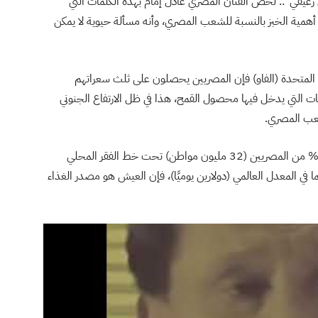
غيفي”.. لخص الفنان المصري عادل إمام بهذه الكلمات التي
ءت في مسلسله الدرامي “العرّاف” المنتج عام 2013، أهمية الخبز بالنسبة للشعب المصري، وأنه مسألة حيوية لا يمكن
م المتحدة (الفاو) فإن المصريين يحصلون على ثلث سعراتهم
الخبز، بجانب قرابة 45% من المنتجات التي يدخل فيها محصول القمح، هذا في ظل الارتفاع الجنوني
شعب المصري.
لو أخذنا بعين الاعتبار الإحصائيات التي تشير إلى وجود 30% من المصريين (32 مليون مواطن) تحت خط الفقر المحلي
، أو 60% (64 مليون مواطن) كما في المعدل العالمي (دولارين يوميًا)، فإن العيش هو مصدر الغذاء