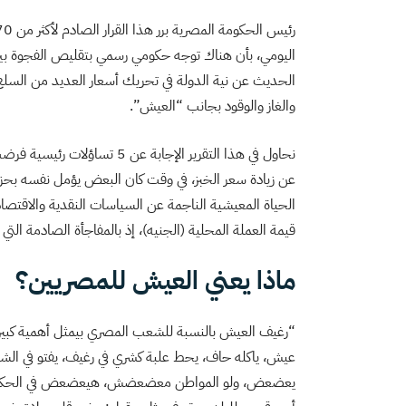
اليومي، بأن هناك توجه حكومي رسمي بتقليص الفجوة بين كل
الحديث عن نية الدولة في تحريك أسعار العديد من السلع ا
والغاز والوقود بجانب “العيش”.
نحاول في هذا التقرير الإجابة
عن زيادة سعر الخبز، في وقت كان البعض يؤمل نفسه 
الحياة المعيشية الناجمة عن السياسات النقدية والاقتصادي
قيمة العملة المحلية (الجنيه)، إذ بالمفاجأة الصادمة الت
ماذا يعني العيش للمصريين؟
“رغيف العيش بالنسبة للشعب المصري بيمثل أهمية كبيرة 
عيش، ياكله حاف، يحط علبة كشري في رغيف، يفتو في ا
يعضعض، ولو المواطن معضعضش، هيعضعض في الحكومة، 