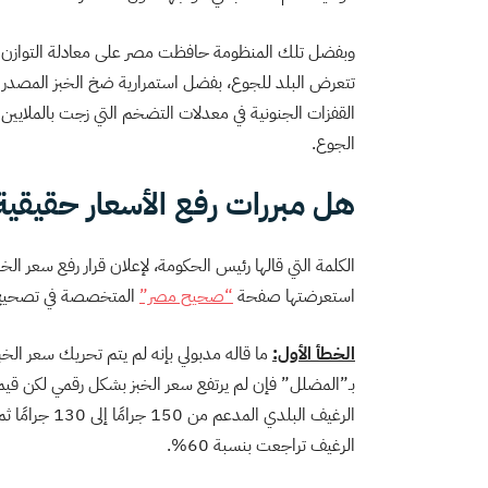
وبفضل تلك المنظومة حافظت مصر على معادلة التوازن ال
تتعرض البلد للجوع، بفضل استمرارية ضخ الخبز المصدر ا
القفزات الجنونية في معدلات التضخم التي زجت بالملايين إ
الجوع.
هل مبررات رفع الأسعار حقيقية
استعرضتها صفحة
“صحيح مصر”
المتخصصة في تصحيح ا
الخطأ الأول:
بـ”المضلل” فإن لم يرتفع سعر الخبز بشكل رقمي لكن قي
الرغيف تراجعت بنسبة 60%.