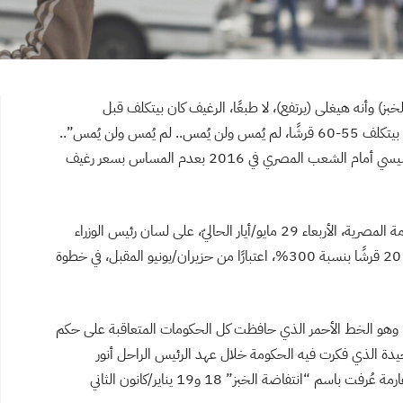
ز) وأنه هيغلى (يرتفع)، لا طبعًا، الرغيف كان بيتكلف قبل
الإجراءات الاقتصادية الماضية 35-40 قرشًا، لكن دلوقت بيتكلف 55-60 قرشًا، لم يُمس ولن يُمس.. لم يُمس ولن يُمس”..
بهذا التوكيد اللفظي تعهد الرئيس المصري عبد الفتاح السيسي أمام الشعب المصري في 2016 بعدم المساس بسعر رغيف
اليوم وبعد 8 سنوات تقريبًا على ذاك التعهد، قررت الحكومة المصرية، الأربعاء 29 مايو/أيار الحاليّ، على لسان رئيس الوزراء
مصطفى مدبولي، رفع سعر رغيف الخبز المدعم من 5 إلى 20 قرشًا بنسبة 300%، اعتبارًا من حزيران/يونيو المقبل، في خطوة
ر، وهو الخط الأحمر الذي حافظت كل الحكومات المتعاقبة على حكم
ه، والمرة الوحيدة الذي فكرت فيه الحكومة خلال عهد الرئيس الراحل أنور
السادات الاقتراب من هذا الخط، شهدت البلاد انتفاضة عارمة عُرفت باسم “انتفاضة الخبز” 18 و19 يناير/كانون الثاني