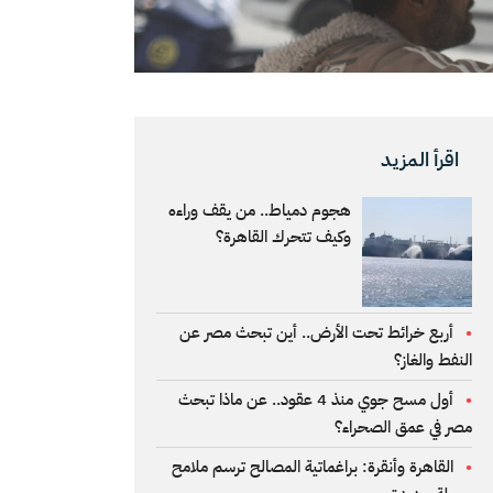
اقرأ المزيد
هجوم دمياط.. من يقف وراءه
وكيف تتحرك القاهرة؟
أربع خرائط تحت الأرض.. أين تبحث مصر عن
النفط والغاز؟
أول مسح جوي منذ 4 عقود.. عن ماذا تبحث
مصر في عمق الصحراء؟
القاهرة وأنقرة: براغماتية المصالح ترسم ملامح