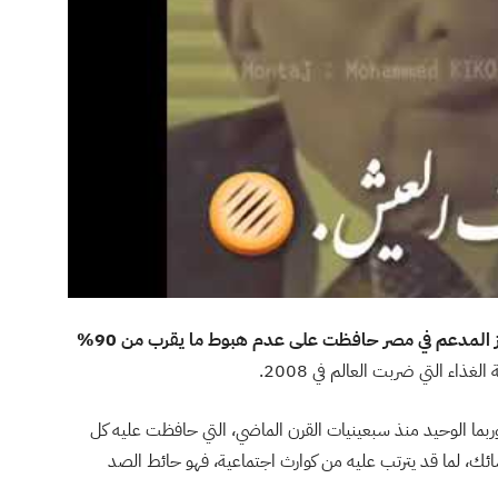
منظومة الخبز المدعم في مصر حافظت على عدم هبوط ما يقرب من 90%
لغذاء التي ضربت العالم في 2008.
بما الوحيد منذ سبعينيات القرن الماضي، التي حافظت عليه كل
ائك، لما قد يترتب عليه من كوارث اجتماعية، فهو حائط الصد