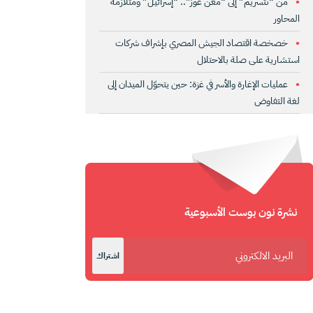
من “نتسريم” إلى “مغن عوز”.. “إسرائيل” ومتلازمة
المحاور
خصخصة اقتصاد الجيش المصري بإشراف شركات
استشارية على صلة بالاحتلال
عمليات الإغارة والأسر في غزة: حين يتحوّل الميدان إلى
لغة التفاوض
نشرة نون بوست الأسبوعية
اشتراك