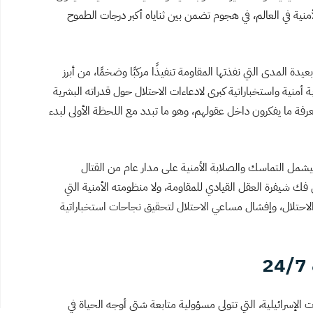
لأمنية في العالم، في هجوم تضمن بين ثناياه أكبر درجات الطموح
يدة المدى التي نفذتها المقاومة تنفيذًا مركبًا وضخمًا، من أبرز
أمنية واستخباراتية كبرى لادعاءات الاحتلال حول قدراته البشرية
رفة ما يفكرون داخل عقولهم، وهو ما تبدد مع اللحظة الأولى لبدء
يشمل التماسك والصلابة الأمنية على مدار عام من القتال
ي فك شيفرة العقل القيادي للمقاومة، ولا منظومته الأمنية التي
لاحتلال، وإفشال مساعي الاحتلال لتحقيق نجاحات استخباراتية
الإسرائيلية، التي تتولى مسؤولية متابعة شتى أوجه الحياة في