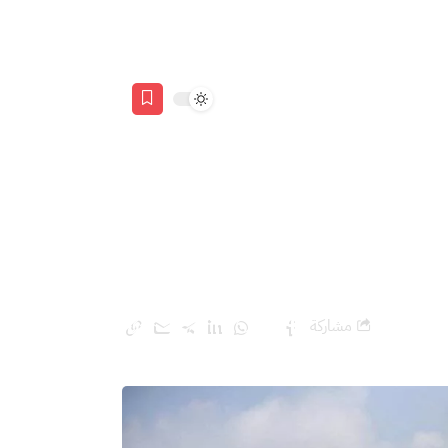
ة خداع لـ”إسرائيل” قبل
مشاركة