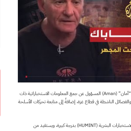
جهاز “أمان” (Aman) المسؤول عن جمع المعلومات الاستخباراتية ذات
الفصائل الناشطة في قطاع غزة، إضافةً إلى متابعة تحركات الأسلحة
يعتمد “أمان” على الاستخبارات الإلكترونية (SIGINT) والاستخبارات البشرية (HUMINT) بدرجة كبيرة، ويستفيد من