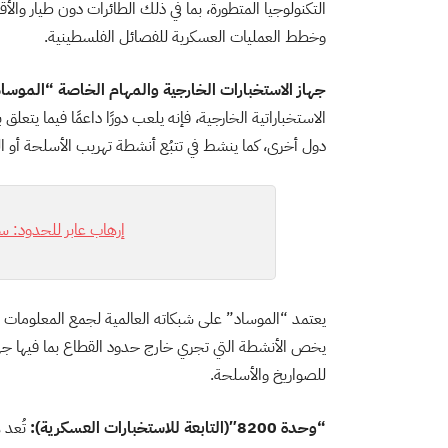
التكنولوجيا المتطورة، بما في ذلك الطائرات دون طيار وال
وخطط العمليات العسكرية للفصائل الفلسطينية.
جهاز الاستخبارات الخارجية والمهام الخاصة “الموسا
الاستخباراتية الخارجية، فإنه يلعب دورًا داعمًا فيما يت
دول أخرى، كما ينشط في تتبُع أنشطة تهريب الأسلحة أو 
إرهاب عابر للحدود: س
يعتمد “الموساد” على شبكاته العالمية لجمع المعلومات الم
يخص الأنشطة التي تجري خارج حدود القطاع بما فيها جه
للصواريخ والأسلحة.
“وحدة 8200″(التابعة للاستخبارات العسكرية):
تُعد 