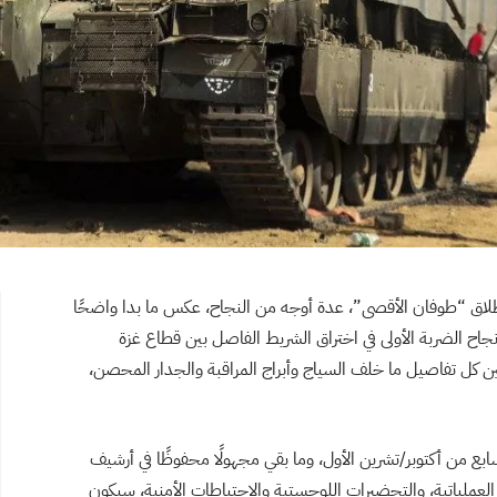
ية السابع من أكتوبر/تشرين الأول 2023، وانطلاق “طوفان الأقصى”، عدة أوجه من النجاح، عكس ما بدا واضحًا
جاح الضربة الأولى في اختراق الشريط الفاصل بين قطاع غزة
ين كل تفاصيل ما خلف السياج وأبراج المراقبة والجدار المحصن،
بع من أكتوبر/تشرين الأول، وما بقي مجهولًا محفوظًا في أرشيف
لعملياتية، والتحضيرات اللوجستية والاحتياطات الأمنية، سيكون