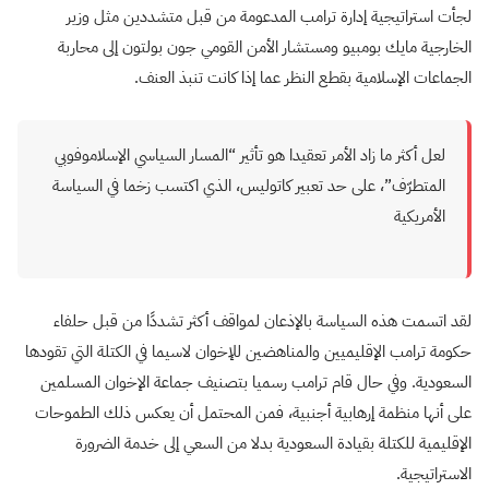
لجأت استراتيجية إدارة ترامب المدعومة من قبل متشددين مثل وزير
الخارجية مايك بومبيو ومستشار الأمن القومي جون بولتون إلى محاربة
الجماعات الإسلامية بقطع النظر عما إذا كانت تنبذ العنف.
لعل أكثر ما زاد الأمر تعقيدا هو تأثير “المسار السياسي الإسلاموفوبي
المتطرّف”، على حد تعبير كاتوليس، الذي اكتسب زخما في السياسة
الأمريكية
لقد اتسمت هذه السياسة بالإذعان لمواقف أكثر تشددًا من قبل حلفاء
حكومة ترامب الإقليميين والمناهضين للإخوان لاسيما في الكتلة التي تقودها
السعودية. وفي حال قام ترامب رسميا بتصنيف جماعة الإخوان المسلمين
على أنها منظمة إرهابية أجنبية، فمن المحتمل أن يعكس ذلك الطموحات
الإقليمية للكتلة بقيادة السعودية بدلا من السعي إلى خدمة الضرورة
الاستراتيجية.