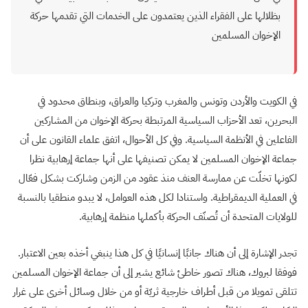
بظلالها على الفقراء الذين يعتمدون على الخدمات التي تقدمها حركة
الإخوان المسلمين
في الكويت والأردن وتونس والمغرب وتركيا والعراق، وبنطاق محدود في
البحرين، تعد الأحزاب السياسية المرتبطة بحركة الإخوان من المشاركين
الفاعلين في الأنظمة السياسية. وفي كل الأحوال، اتفق علماء القانون على أن
جماعة الإخوان المسلمين لا يمكن تصنيفها على أنها جماعة إرهابية نظرا
لكونها تخلّت عن ممارسة العنف منذ عقود من الزمن وشاركت بشكل فعّال
في العملية الديمقراطية. واستنادا لكل هذه العوامل، لا يبدو منطقيا بالنسبة
للولايات المتحدة أن تُصنّف الحركة بأكملها منظمة إرهابية.
تجدر الإشارة إلى أن هناك جانبًا إنسانيًا في كل هذا ينبغي أخذه بعين الاعتبار.
فوفقا لبروك، هناك تصور خاطئ شائع يشير إلى أن جماعة الإخوان المسلمين
تتلقى تمويلا من قبل أطراف خارجية ثريّة أو من خلال وسائل أخرى على غرار