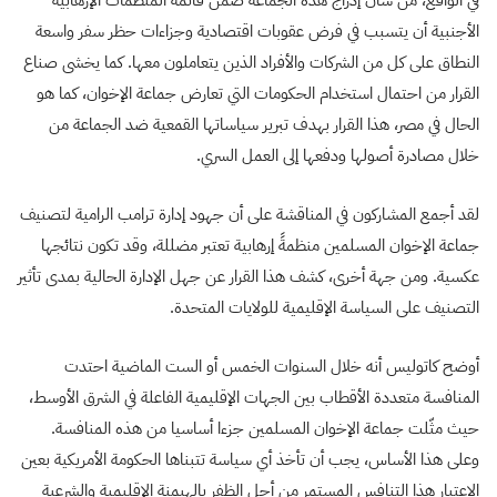
في الواقع، من شأن إدراج هذه الجماعة ضمن قائمة المنظمات الإرهابية
الأجنبية أن يتسبب في فرض عقوبات اقتصادية وجزاءات حظر سفر واسعة
النطاق على كل من الشركات والأفراد الذين يتعاملون معها. كما يخشى صناع
القرار من احتمال استخدام الحكومات التي تعارض جماعة الإخوان، كما هو
الحال في مصر، هذا القرار بهدف تبرير سياساتها القمعية ضد الجماعة من
خلال مصادرة أصولها ودفعها إلى العمل السري.
لقد أجمع المشاركون في المناقشة على أن جهود إدارة ترامب الرامية لتصنيف
جماعة الإخوان المسلمين منظمةً إرهابية تعتبر مضللة، وقد تكون نتائجها
عكسية. ومن جهة أخرى، كشف هذا القرار عن جهل الإدارة الحالية بمدى تأثير
التصنيف على السياسة الإقليمية للولايات المتحدة.
أوضح كاتوليس أنه خلال السنوات الخمس أو الست الماضية احتدت
المنافسة متعددة الأقطاب بين الجهات الإقليمية الفاعلة في الشرق الأوسط،
حيث مثّلت جماعة الإخوان المسلمين جزءا أساسيا من هذه المنافسة.
وعلى هذا الأساس، يجب أن تأخذ أي سياسة تتبناها الحكومة الأمريكية بعين
الاعتبار هذا التنافس المستمر من أجل الظفر بالهيمنة الإقليمية والشرعية