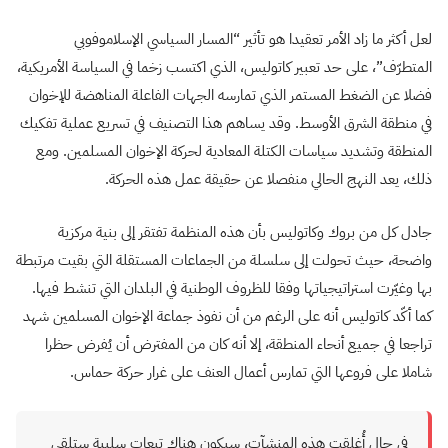
لعل أكثر ما زاد الأمر تعقيدا هو تأثير “المسار السياسي الإسلاموفوبي
المتطرّف”، على حد تعبير كاتوليس، الذي اكتسب زخما في السياسة الأمريكية،
فضلا عن الضغط المستمر الذي تمارسه الجهات الفاعلة المناهضة للإخوان
في منطقة الشرق الأوسط. وقد يساهم هذا التصنيف في تسريع عملية تفكيك
المنطقة وتشديد سياسات الكتلة المعادية لحركة الإخوان المسلمين. ومع
ذلك، يعد النهج الحالي منفصلا عن حقيقة عمل هذه الحركة.
جادل كل من بروك وكاتوليس بأن هذه المنظمة تفتقر إلى بنية مركزية
واضحة، حيث تحولت إلى سلسلة من الجماعات المستقلة التي بقيت مرتبطة
بها وغيّرت استراتيجياتها وفقا للظروف الوطنية في البلدان التي تنشط فيها.
كما أكّد كاتوليس أنه على الرغم من أن نفوذ جماعة الإخوان المسلمين شهد
تراجعا في جميع أنحاء المنطقة، إلا أنه كان من المفترض أن يُفرض حظرا
شاملا على فروعها التي تمارس أعمال العنف على غرار حركة حماس.
في حال أُغلقت هذه المنشآت، سيكون هناك تبعات سلبية ستلقي