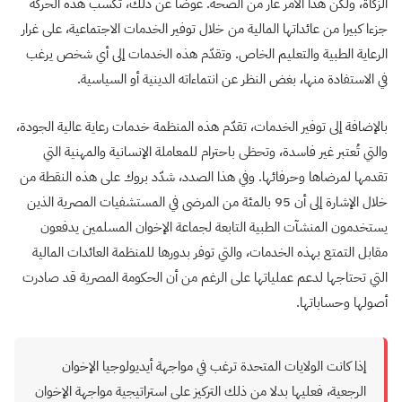
الزكاة، ولكن هذا الأمر عار من الصحة. عوضا عن ذلك، تكسب هذه الحركة
جزءا كبيرا من عائداتها المالية من خلال توفير الخدمات الاجتماعية، على غرار
الرعاية الطبية والتعليم الخاص. وتقدّم هذه الخدمات إلى أي شخص يرغب
في الاستفادة منها، بغض النظر عن انتماءاته الدينية أو السياسية.
بالإضافة إلى توفير الخدمات، تقدّم هذه المنظمة خدمات رعاية عالية الجودة،
والتي تُعتبر غير فاسدة، وتحظى باحترام للمعاملة الإنسانية والمهنية التي
تقدمها لمرضاها وحرفائها. وفي هذا الصدد، شدّد بروك على هذه النقطة من
خلال الإشارة إلى أن 95 بالمئة من المرضى في المستشفيات المصرية الذين
يستخدمون المنشآت الطبية التابعة لجماعة الإخوان المسلمين يدفعون
مقابل التمتع بهذه الخدمات، والتي توفر بدورها للمنظمة العائدات المالية
التي تحتاجها لدعم عملياتها على الرغم من أن الحكومة المصرية قد صادرت
أصولها وحساباتها.
إذا كانت الولايات المتحدة ترغب في مواجهة أيديولوجيا الإخوان
الرجعية، فعليها بدلا من ذلك التركيز على استراتيجية مواجهة الإخوان