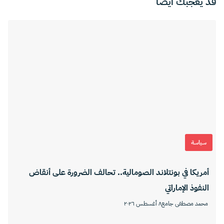
قد يعجبك ايضا
سياسة
أمريكا في بونتلاند الصومالية.. تحالف الضرورة على أنقاض
النفوذ الإماراتي
محمد مصطفى جامع
٨ أغسطس ٢٠٢٦